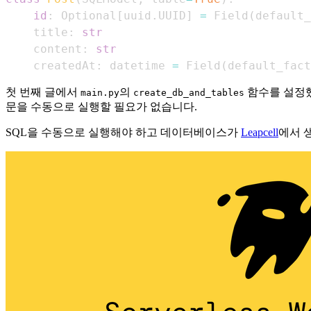
id
:
 Optional
[
uuid
.
UUID
]
=
 Field
(
default_
    title
:
str
    content
:
str
    createdAt
:
 datetime 
=
 Field
(
default_fact
첫 번째 글에서
의
함수를 설정했
main.py
create_db_and_tables
문을 수동으로 실행할 필요가 없습니다.
SQL을 수동으로 실행해야 하고 데이터베이스가
Leapcell
에서 