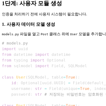
1단계: 사용자 모듈 생성
인증을 처리하기 전에 사용자 시스템이 필요합니다.
1. 사용자 데이터 모델 생성
파일을 열고
클래스 위에
모델을 추가합니
models.py
Post
User
# models.py
import
from
 datetime 
import
from
 typing 
import
from
 sqlmodel 
import
 Field
,
class
User
(
SQLModel
,
 table
=
True
)
:
id
:
 Optional
[
uuid
.
UUID
]
=
 Field
(
default_
    username
:
str
=
 Field
(
unique
=
True
,
 index
    password
:
str
# 저장되는 비밀번호는 암호화된
class
Post
(
SQLModel
,
 table
=
True
)
: