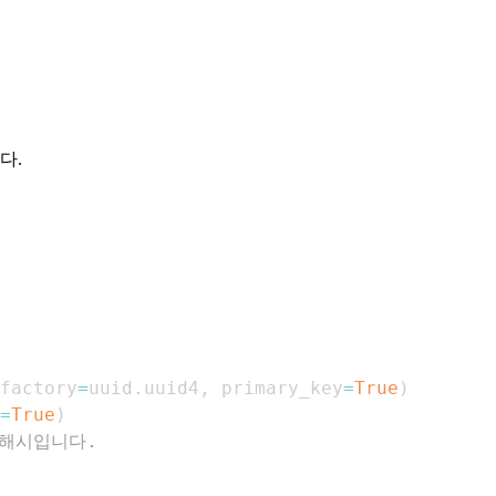
다.
factory
=
uuid
.
uuid4
,
 primary_key
=
True
)
=
True
)
 해시입니다.