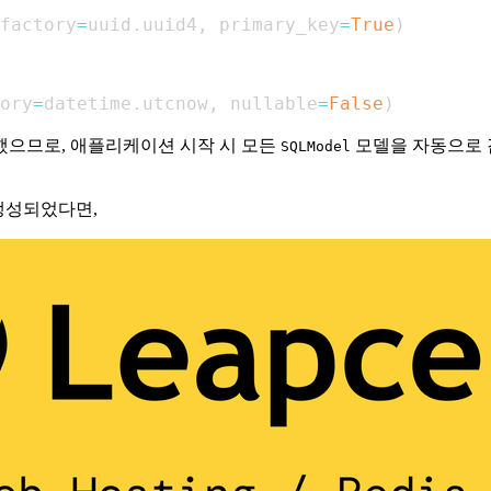
factory
=
uuid
.
uuid4
,
 primary_key
=
True
)
ory
=
datetime
.
utcnow
,
 nullable
=
False
)
으므로, 애플리케이션 시작 시 모든
모델을 자동으로 
SQLModel
생성되었다면,