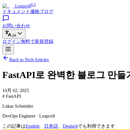
0.3
Leapcell
ドキュメント
価格
ブログ
お問い合わせ
JA
ログイン
無料で
新規登録
Back to Tech Articles
FastAPI로 완벽한 블로그 만
10月 02, 2025
# FastAPI
Lukas Schneider
DevOps Engineer · Leapcell
この記事は
English
、
日本語
、
Deutsch
でも利用できます