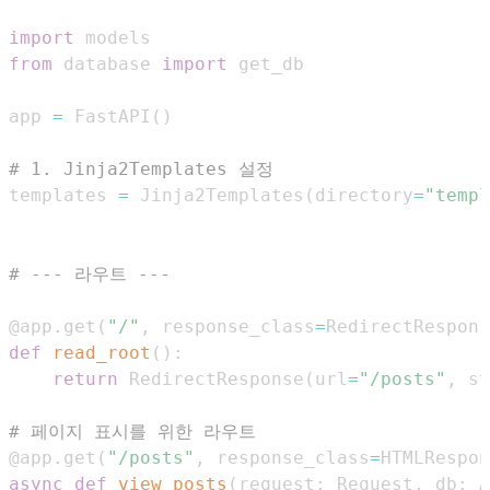
import
from
 database 
import
app 
=
 FastAPI
(
)
# 1. Jinja2Templates 설정
templates 
=
 Jinja2Templates
(
directory
=
"templ
# --- 라우트 ---
@app
.
get
(
"/"
,
 response_class
=
RedirectRespons
def
read_root
(
)
:
return
 RedirectResponse
(
url
=
"/posts"
,
 st
# 페이지 표시를 위한 라우트
@app
.
get
(
"/posts"
,
 response_class
=
HTMLRespon
async
def
view_posts
(
request
:
 Request
,
 db
:
 A