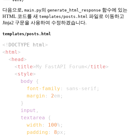
다음으로,
의
함수에 있는
main.py
generate_html_response
HTML 코드를 새
파일로 이동하고
templates/posts.html
Jinja2 구문을 사용하여 수정하겠습니다.
templates/posts.html
<!
DOCTYPE
html
>
<
html
>
<
head
>
<
title
>
My FastAPI Forum
</
title
>
<
style
>
body
{
font-family
:
 sans-serif
;
margin
:
2
em
;
}
input
,
      textarea
{
width
:
100
%
;
padding
:
8
px
;