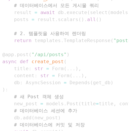
# 데이터베이스에서 모든 게시물 쿼리
    result 
=
await
 db
.
execute
(
select
(
models
.
    posts 
=
 result
.
scalars
(
)
.
all
(
)
# 2. 템플릿을 사용하여 렌더링
return
 templates
.
TemplateResponse
(
"posts
@app
.
post
(
"/api/posts"
)
async
def
create_post
(
    title
:
str
=
 Form
(
.
.
.
)
,
    content
:
str
=
 Form
(
.
.
.
)
,
    db
:
 AsyncSession 
=
 Depends
(
get_db
)
)
:
# 새 Post 객체 생성
    new_post 
=
 models
.
Post
(
title
=
title
,
 cont
# 데이터베이스 세션에 추가
    db
.
add
(
new_post
)
# 데이터베이스에 커밋 및 저장