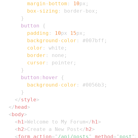
margin-bottom
:
10
px
;
box-sizing
:
 border-box
;
}
button
{
padding
:
10
px
15
px
;
background-color
:
#007bff
;
color
:
white
;
border
:
 none
;
cursor
:
 pointer
;
}
button
:hover
{
background-color
:
#0056b3
;
}
</
style
>
</
head
>
<
body
>
<
h1
>
Welcome to My Forum
</
h1
>
<
h2
>
Create a New Post
</
h2
>
<
form
action
=
"
/api/posts
"
method
=
"
post
"
>