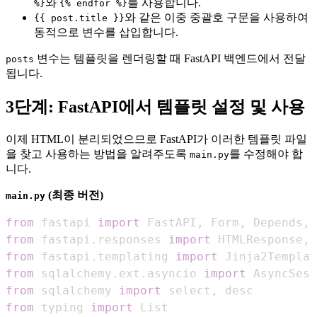
와
를 사용합니다.
%}
{% endfor %}
와 같은 이중 중괄호 구문을 사용하여
{{ post.title }}
동적으로 변수를 삽입합니다.
변수는 템플릿을 렌더링할 때 FastAPI 백엔드에서 전달
posts
됩니다.
3단계: FastAPI에서 템플릿 설정 및 사용
이제 HTML이 분리되었으므로 FastAPI가 이러한 템플릿 파일
을 찾고 사용하는 방법을 알려주도록
를 수정해야 합
main.py
니다.
(최종 버전)
main.py
from
 fastapi 
import
 FastAPI
,
 Form
,
 Depends
,
from
 fastapi
.
responses 
import
 HTMLResponse
,
from
 fastapi
.
templating 
import
from
 sqlalchemy
.
ext
.
asyncio 
import
from
 sqlalchemy 
import
 select
,
from
 typing 
import