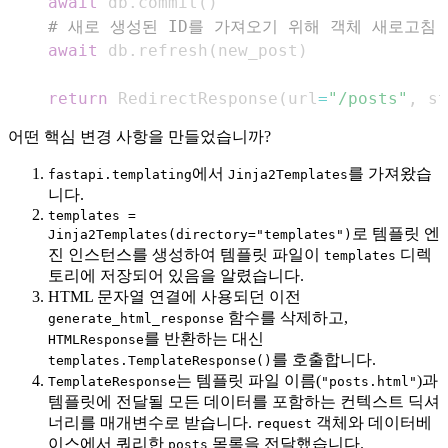
await
 db
.
commit
(
)
# 새로 생성된 ID를 가져오기 위해 객체 새로고침
await
 db
.
refresh
(
new_post
)
return
 RedirectResponse
(
url
=
"/posts"
,
 st
어떤 핵심 변경 사항을 만들었습니까?
에서
를 가져왔습
fastapi.templating
Jinja2Templates
니다.
templates =
로 템플릿 엔
Jinja2Templates(directory="templates")
진 인스턴스를 생성하여 템플릿 파일이
디렉
templates
토리에 저장되어 있음을 알렸습니다.
HTML 문자열 연결에 사용되던 이전
함수를 삭제하고,
generate_html_response
를 반환하는 대신
HTMLResponse
를 호출합니다.
templates.TemplateResponse()
는 템플릿 파일 이름(
)과
TemplateResponse
"posts.html"
템플릿에 전달될 모든 데이터를 포함하는 컨텍스트 딕셔
너리를 매개변수로 받습니다.
객체와 데이터베
request
이스에서 쿼리한
목록을 전달했습니다.
posts