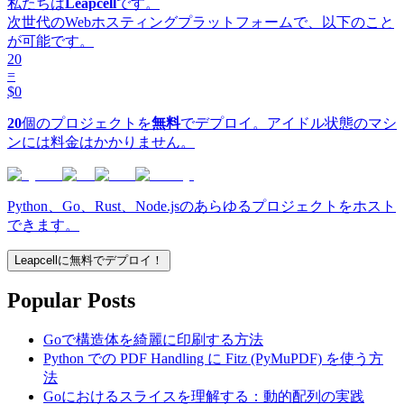
私たちは
Leapcell
です。
次世代のWebホスティングプラットフォームで、以下のこと
が可能です。
20
=
$0
20
個のプロジェクトを
無料
でデプロイ。アイドル状態のマシ
ンには料金はかかりません。
Python、Go、Rust、Node.jsのあらゆるプロジェクトをホスト
できます。
Leapcellに無料でデプロイ！
Popular Posts
Goで構造体を綺麗に印刷する方法
Python での PDF Handling に Fitz (PyMuPDF) を使う方
法
Goにおけるスライスを理解する：動的配列の実践