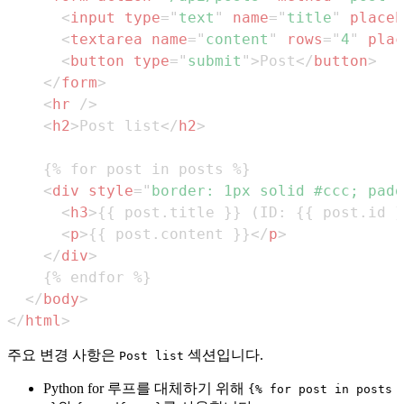
<
input
type
=
"
text
"
name
=
"
title
"
placeh
<
textarea
name
=
"
content
"
rows
=
"
4
"
plac
<
button
type
=
"
submit
"
>
Post
</
button
>
</
form
>
<
hr
/>
<
h2
>
Post list
</
h2
>
<
div
style
=
"
border
:
1
px
 solid 
#ccc
;
padd
<
h3
>
{{ post.title }} (ID: {{ post.id }
<
p
>
{{ post.content }}
</
p
>
</
div
>
</
body
>
</
html
>
주요 변경 사항은
섹션입니다.
Post list
Python for 루프를 대체하기 위해
{% for post in posts