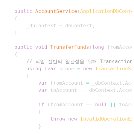
public
AccountService
(
ApplicationDbConte
{
        _dbContext 
=
 dbContext
;
}
public
void
TransferFunds
(
long
 fromAccou
{
// 작업 전반의 일관성을 위해 Transaction
using
(
var
 scope 
=
new
TransactionSc
{
var
 fromAccount 
=
 _dbContext
.
Acc
var
 toAccount 
=
 _dbContext
.
Accou
if
(
fromAccount 
==
null
||
 toAcc
{
throw
new
InvalidOperationEx
}