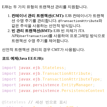
EJB는 두 가지 유형의 트랜잭션 관리를 지원합니다.
컨테이너 관리 트랜잭션(CMT):
EJB 컨테이너가 트랜잭
션 수명 주기를 관리합니다.
와
@TransactionAttribute
같은 주석을 사용하는 선언적 방식입니다.
빈 관리 트랜잭션(BMT):
EJB 빈 자체가 JTA
API(
)를 사용하여 프로그래밍 방식으로
UserTransaction
트랜잭션 수명 주기를 제어합니다.
선언적 트랜잭션 관리의 경우 CMT가 사용됩니다.
코드 예제(Java EE/EJB):
import
javax
.
ejb
.
Stateless
;
import
javax
.
ejb
.
TransactionAttribute
;
import
javax
.
ejb
.
TransactionAttributeType
;
import
javax
.
persistence
.
EntityManager
;
import
javax
.
persistence
.
PersistenceContext
;
@Stateless
// 세션 빈으로 표시