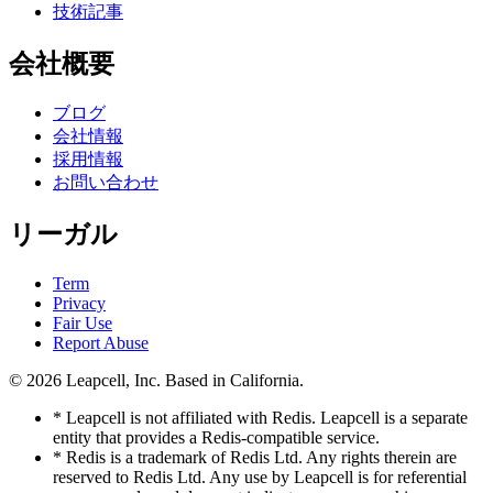
技術記事
会社概要
ブログ
会社情報
採用情報
お問い合わせ
リーガル
Term
Privacy
Fair Use
Report Abuse
© 2026
Leapcell, Inc.
Based in California.
* Leapcell is not affiliated with Redis. Leapcell is a separate
entity that provides a Redis-compatible service.
* Redis is a trademark of Redis Ltd. Any rights therein are
reserved to Redis Ltd. Any use by Leapcell is for referential