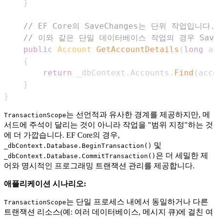
}
// EF Core의 SaveChanges는 단위 작업입니다.
// 이와 같은 단일 데이터베이스 작업의 경우 Save
public
Account
GetAccountDetails
(
long
 ac
{
return
 _dbContext
.
Accounts
.
Find
(
acco
}
}
는 선언적과 유사한 경계를 제공하지만, 메
TransactionScope
서드에 주석이 달리는 것이 아니라 작업을 "범위 지정"하는 것
에 더 가깝습니다. EF Core의 경우,
및
_dbContext.Database.BeginTransaction()
은 더 세밀한 제
_dbContext.Database.CommitTransaction()
어와 명시적인 프로그래밍 트랜잭션 관리를 제공합니다.
애플리케이션 시나리오:
는 단일 프로세스 내에서 동일하거나 다른
TransactionScope
트랜잭션 리소스(예: 여러 데이터베이스, 메시지 큐)에 걸친 여