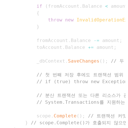
if
(
fromAccount
.
Balance 
<
 amount
{
throw
new
InvalidOperationEx
}
            fromAccount
.
Balance 
-=
 amount
;
            toAccount
.
Balance 
+=
 amount
;
            _dbContext
.
SaveChanges
(
)
;
// 두
// 첫 번째 저장 후에도 트랜잭션 범위
// if (true) throw new Excep
// 분산 트랜잭션 또는 다른 리소스가 
// System.Transactions를 지원
            scope
.
Complete
(
)
;
// 트랜잭션 커밋
}
// scope.Complete()가 호출되지 