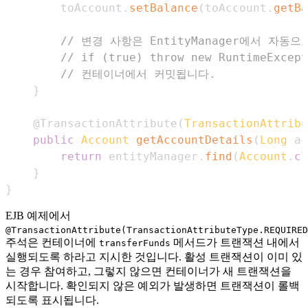
        toAccount
.
setBalance
(
toAccount
.
getBa
// 변경 사항은 EntityManager에서 자동
// if (true) throw new RuntimeExc
// 컨테이너에서 커밋됩니다.
}
@TransactionAttribute
(
TransactionAttribu
public
Account
getAccountDetails
(
Long
 ac
return
 entityManager
.
find
(
Account
.
cl
}
}
EJB 예제에서
@TransactionAttribute(TransactionAttributeType.REQUIRED
주석은 컨테이너에
메서드가 트랜잭션 내에서
transferFunds
실행되도록 하라고 지시한 것입니다. 활성 트랜잭션이 이미 있
는 경우 참여하고, 그렇지 않으면 컨테이너가 새 트랜잭션을
시작합니다. 확인되지 않은 예외가 발생하면 트랜잭션이 롤백
되도록 표시됩니다.