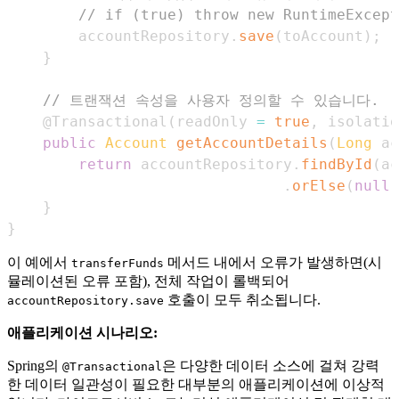
// if (true) throw new RuntimeExc
        accountRepository
.
save
(
toAccount
)
;
}
// 트랜잭션 속성을 사용자 정의할 수 있습니다.
@Transactional
(
readOnly 
=
true
,
 isolatio
public
Account
getAccountDetails
(
Long
 ac
return
 accountRepository
.
findById
(
ac
.
orElse
(
null
)
}
}
이 예에서
메서드 내에서 오류가 발생하면(시
transferFunds
뮬레이션된 오류 포함), 전체 작업이 롤백되어
호출이 모두 취소됩니다.
accountRepository.save
애플리케이션 시나리오:
Spring의
은 다양한 데이터 소스에 걸쳐 강력
@Transactional
한 데이터 일관성이 필요한 대부분의 애플리케이션에 이상적