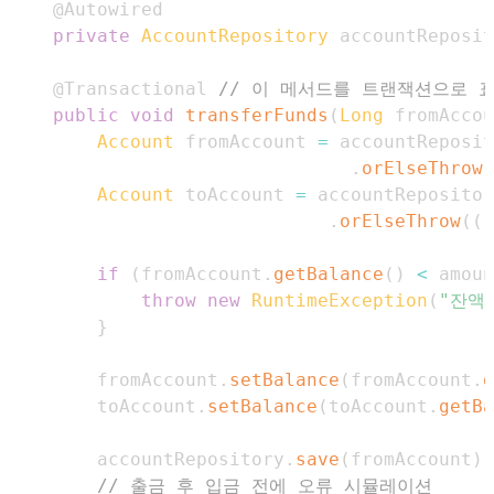
@Autowired
private
AccountRepository
 accountReposit
@Transactional
// 이 메서드를 트랜잭션으로 
public
void
transferFunds
(
Long
 fromAccou
Account
 fromAccount 
=
 accountReposit
.
orElseThrow
(
Account
 toAccount 
=
 accountRepositor
.
orElseThrow
(
(
)
if
(
fromAccount
.
getBalance
(
)
<
 amoun
throw
new
RuntimeException
(
"잔액
}
        fromAccount
.
setBalance
(
fromAccount
.
g
        toAccount
.
setBalance
(
toAccount
.
getBa
        accountRepository
.
save
(
fromAccount
)
;
// 출금 후 입금 전에 오류 시뮬레이션