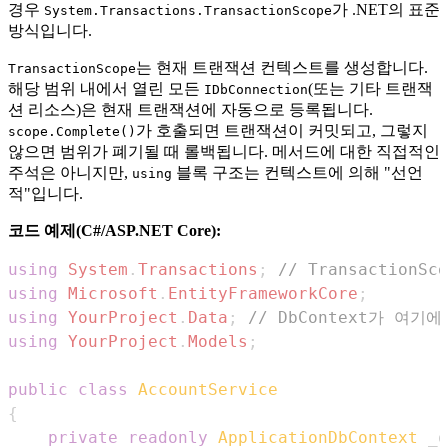
경우
가 .NET의 표준
System.Transactions.TransactionScope
방식입니다.
는 현재 트랜잭션 컨텍스트를 생성합니다.
TransactionScope
해당 범위 내에서 열린 모든
(또는 기타 트랜잭
IDbConnection
션 리소스)은 현재 트랜잭션에 자동으로 등록됩니다.
가 호출되면 트랜잭션이 커밋되고, 그렇지
scope.Complete()
않으면 범위가 폐기될 때 롤백됩니다. 메서드에 대한 직접적인
주석은 아니지만,
블록 구조는 컨텍스트에 의해 "선언
using
적"입니다.
코드 예제(C#/ASP.NET Core):
using
System
.
Transactions
;
// TransactionSc
using
Microsoft
.
EntityFrameworkCore
;
using
YourProject
.
Data
;
// DbContext가 여기
using
YourProject
.
Models
;
public
class
AccountService
{
private
readonly
ApplicationDbContext
 _d