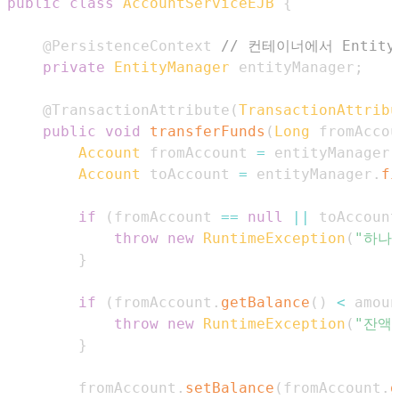
public
class
AccountServiceEJB
{
@PersistenceContext
// 컨테이너에서 Entity
private
EntityManager
 entityManager
;
@TransactionAttribute
(
TransactionAttribu
public
void
transferFunds
(
Long
 fromAccou
Account
 fromAccount 
=
 entityManager
.
Account
 toAccount 
=
 entityManager
.
fi
if
(
fromAccount 
==
null
||
 toAccount
throw
new
RuntimeException
(
"하나
}
if
(
fromAccount
.
getBalance
(
)
<
 amoun
throw
new
RuntimeException
(
"잔액
}
        fromAccount
.
setBalance
(
fromAccount
.
g