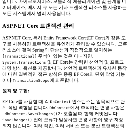
입니다. 마이크로서비스, 모놀리식 애플리케이션 및 관계형 데
이터베이스, 메시지 큐 또는 기타 트랜잭션 리소스를 사용하는
모든 시스템에서 널리 사용됩니다.
ASP.NET Core 트랜잭션 관리
ASP.NET Core, 특히 Entity Framework Core(EF Core)와 같은 도
구를 사용하면 트랜잭션을 유연하게 관리할 수 있습니다.
모든
리소스에 걸쳐 Spring의 단순성과 직접적으로 일치하는
주석이 있는 것은 아니지만,
[Transactional]
및 EF Core는 강력한 선언적 및 프로그
System.Transactions
래밍 방식 옵션을 제공합니다. 선언적 트랜잭션과 유사한 동작
에 대한 일반적인 접근 방식은 종종 EF Core의 단위 작업 기능
이나
에 의존합니다.
TransactionScope
원칙 및 구현:
EF Core를 사용할 때 각
인스턴스는 암묵적으로 단
DbContext
위 작업 역할을 합니다.
에서 추적하는 변경 사항은
DbContext
가 호출될 때 함께 커밋됩니다.
_dbContext.SaveChanges()
전에 오류가 발생하면 변경 사항이 영구 저장
SaveChanges()
되지 않습니다. 여러 작업, 여러 서비스 또는 분산 트랜잭션의