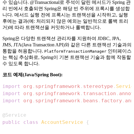
수 있습니다. @Transactional로 주석이 달린 메서드가 Spring 관
리 빈에서 호출되면 Spring은 해당 빈 주위에 프록시를 생성합
니다. 메서드 실행 전에 프록시는 트랜잭션을 시작하고, 실행
후에는 결과(예: 처리되지 않은 예외는 일반적으로 롤백 트리
거)에 따라 트랜잭션을 커밋하거나 롤백합니다.
Spring은 다양한 트랜잭션 관리자를 지원하여 JDBC, JPA,
JMS, JTA(Java Transaction API)와 같은 다른 트랜잭션 기술과의
통합을 허용합니다.
인터페이스
PlatformTransactionManager
는 핵심 추상화로, Spring이 기본 트랜잭션 기술과 함께 작동할
수 있도록 합니다.
코드 예제(Java/Spring Boot):
import
org
.
springframework
.
stereotype
.
Servic
import
org
.
springframework
.
transaction
.
annot
import
org
.
springframework
.
beans
.
factory
.
ann
@Service
public
class
AccountService
{