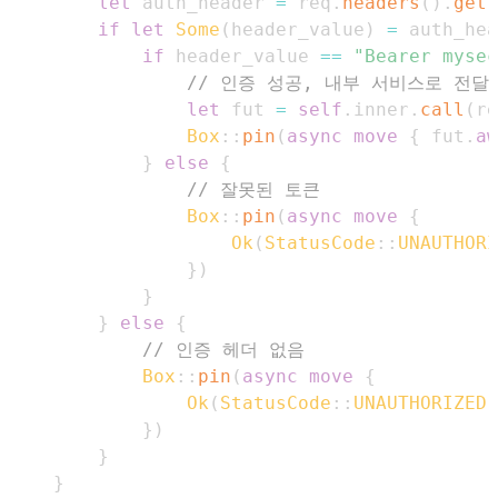
let
 auth_header 
=
 req
.
headers
(
)
.
get
(
if
let
Some
(
header_value
)
=
 auth_hea
if
 header_value 
==
"Bearer mysec
// 인증 성공, 내부 서비스로 전달
let
 fut 
=
self
.
inner
.
call
(
re
Box
::
pin
(
async
move
{
 fut
.
aw
}
else
{
// 잘못된 토큰
Box
::
pin
(
async
move
{
Ok
(
StatusCode
::
UNAUTHORI
}
)
}
}
else
{
// 인증 헤더 없음
Box
::
pin
(
async
move
{
Ok
(
StatusCode
::
UNAUTHORIZED
.
}
)
}
}