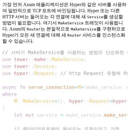
가장 먼저 Axum 애플리케이션은 Hyper와 같은 서버를 사용하
여 일반적으로 TCP 포트에 바인딩됩니다. Hyper 또는 다른
HTTP 서버는 들어오는 각 연결에 대해 새
를 생성할
Service
방법이 필요합니다. 여기서
트레잇이 사용됩니
MakeService
다. Axum의
는 본질적으로
를 구현하므로
Router
MakeService
Hyper가 모든 새 연결에 대해 새
서비스를 인스턴스화
Router
할 수 있습니다.
// 서버가 MakeService를 사용하는 방법의 단순화된 
use
tower
::
make
::
MakeService
;
use
tower
::
Service
;
use
hyper
::
Request
;
// http Request 유형에 H
async
fn
serve_connection
<
M
>
(
make_service
:
&
where
M
:
MakeService
<
(
)
,
hyper
::
Request
<
hyper
:
{
let
mut
 service 
=
 make_service
.
make_serv
// 클라이언트로부터 들어오는 요청이라고 가정