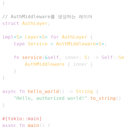
}
// AuthMiddleware를 생성하는 레이어
struct
AuthLayer
;
impl
<
S
>
Layer
<
S
>
for
AuthLayer
{
type
Service
=
AuthMiddleware
<
S
>
;
fn
service
(
&
self
,
 inner
:
S
)
->
Self
::
Ser
AuthMiddleware
{
 inner 
}
}
}
async
fn
hello_world
(
)
->
String
{
"Hello, authorized world!"
.
to_string
(
)
}
#[tokio::main]
async
fn
main
(
)
{