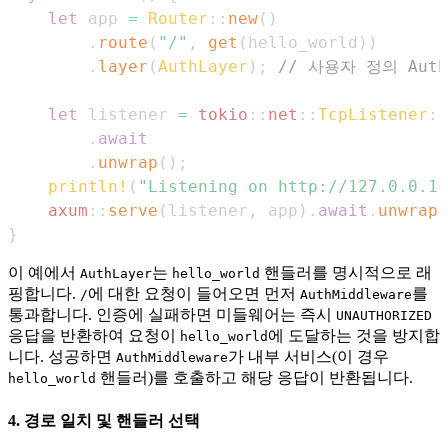
let
 app 
=
Router
::
new
(
)
.
route
(
"/"
,
get
(
hello_world
)
)
.
layer
(
AuthLayer
)
;
// 사용자 정의 Auth
let
 listener 
=
tokio
::
net
::
TcpListener
::
.
await
.
unwrap
(
)
;
println!
(
"Listening on http://127.0.0.1:
axum
::
serve
(
listener
,
 app
)
.
await
.
unwrap
(
}
이 예에서
는
핸들러를 명시적으로 래
AuthLayer
hello_world
핑합니다.
에 대한 요청이 들어오면 먼저
를
/
AuthMiddleware
통과합니다. 인증에 실패하면 미들웨어는 즉시
UNAUTHORIZED
응답을 반환하여 요청이
에 도달하는 것을 방지합
hello_world
니다. 성공하면
가 내부 서비스(이 경우
AuthMiddleware
핸들러)를 호출하고 해당 응답이 반환됩니다.
hello_world
4. 경로 일치 및 핸들러 선택