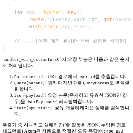
let
 app 
=
Router
::
new
(
)
.
route
(
"/users/:user_id"
,
get
(
handle
.
with_state
(
app_state
)
;
// ... (이전 예와 유사한 서버 설정은 생략됨)
}
에서 요청 부분은 다음과 같은 순서
handler_with_extractors
로 처리됩니다.
: URL 경로에서
를 추출합니다.
Path(user_id)
user_id
: 쿼리 매개변수를
로 역직렬
Query(params)
QueryParams
화합니다.
: 요청 본문(존재하고 유효한 JSON인 경
Json(payload)
우)을
로 역직렬화합니다.
UserPayload
: 공유 애플리케이션 상태를 검색합니
State(app_state)
다.
추출기 중 하나라도 실패하면(예: 잘못된 JSON, 누락된 경로
세그먼트) Axum은 자동으로 적절한 오류 응답(예:
400 Bad