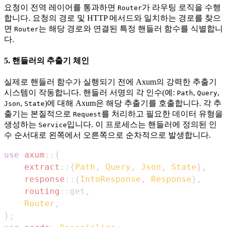
요청이 전역 레이어를 통과하면
가 라우팅 로직을 수행
Router
합니다. 요청의 경로 및 HTTP 메서드와 일치하는 경로를 찾으
면
는 해당 경로와 연결된 특정 핸들러 함수를 식별합니
Router
다.
5. 핸들러의 추출기 체인
실제로 핸들러 함수가 실행되기 전에 Axum의 강력한 추출기
시스템이 작동합니다. 핸들러 서명의 각 인수(예:
,
,
Path
Query
,
)에 대해 Axum은 해당 추출기를 호출합니다. 각 추
Json
State
출기는 본질적으로
를 처리하고 필요한 데이터 유형을
Request
생성하는
입니다. 이 프로세스는 핸들러에 정의된 인
Service
수 순서대로 왼쪽에서 오른쪽으로 순차적으로 발생합니다.
use
axum
::
{
extract
::
{
Path
,
Query
,
Json
,
State
}
,
response
::
{
IntoResponse
,
Response
}
,
routing
::
get
,
Router
,
}
;