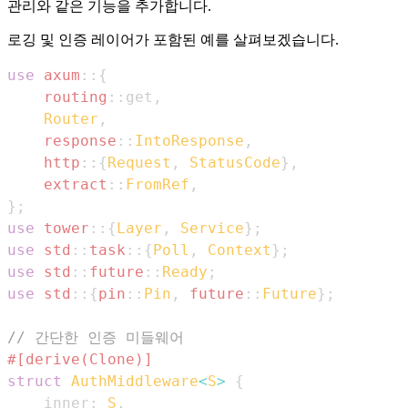
관리와 같은 기능을 추가합니다.
로깅 및 인증 레이어가 포함된 예를 살펴보겠습니다.
use
axum
::
{
routing
::
get
,
Router
,
response
::
IntoResponse
,
http
::
{
Request
,
StatusCode
}
,
extract
::
FromRef
,
}
;
use
tower
::
{
Layer
,
Service
}
;
use
std
::
task
::
{
Poll
,
Context
}
;
use
std
::
future
::
Ready
;
use
std
::
{
pin
::
Pin
,
future
::
Future
}
;
// 간단한 인증 미들웨어
#[derive(Clone)]
struct
AuthMiddleware
<
S
>
{
    inner
:
S
,