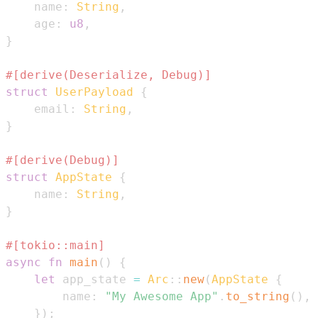
    name
:
String
,
    age
:
u8
,
}
#[derive(Deserialize, Debug)]
struct
UserPayload
{
    email
:
String
,
}
#[derive(Debug)]
struct
AppState
{
    name
:
String
,
}
#[tokio::main]
async
fn
main
(
)
{
let
 app_state 
=
Arc
::
new
(
AppState
{
        name
:
"My Awesome App"
.
to_string
(
)
,
}
)
;