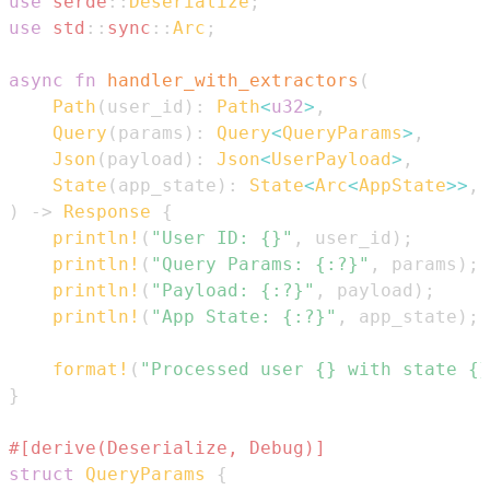
use
serde
::
Deserialize
;
use
std
::
sync
::
Arc
;
async
fn
handler_with_extractors
(
Path
(
user_id
)
:
Path
<
u32
>
,
Query
(
params
)
:
Query
<
QueryParams
>
,
Json
(
payload
)
:
Json
<
UserPayload
>
,
State
(
app_state
)
:
State
<
Arc
<
AppState
>>
,
)
->
Response
{
println!
(
"User ID: {}"
,
 user_id
)
;
println!
(
"Query Params: {:?}"
,
 params
)
;
println!
(
"Payload: {:?}"
,
 payload
)
;
println!
(
"App State: {:?}"
,
 app_state
)
;
format!
(
"Processed user {} with state {}
}
#[derive(Deserialize, Debug)]
struct
QueryParams
{