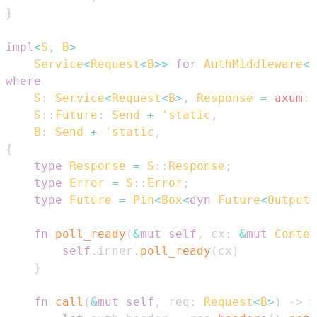
}
impl
<
S
,
B
>
Service
<
Request
<
B
>>
for
AuthMiddleware
<
S
where
S
:
Service
<
Request
<
B
>
,
Response
=
axum
::
S
::
Future
:
Send
+
'static
,
B
:
Send
+
'static
,
{
type
Response
=
S
::
Response
;
type
Error
=
S
::
Error
;
type
Future
=
Pin
<
Box
<
dyn
Future
<
Output
fn
poll_ready
(
&
mut
self
,
 cx
:
&
mut
Contex
self
.
inner
.
poll_ready
(
cx
)
}
fn
call
(
&
mut
self
,
 req
:
Request
<
B
>
)
->
S