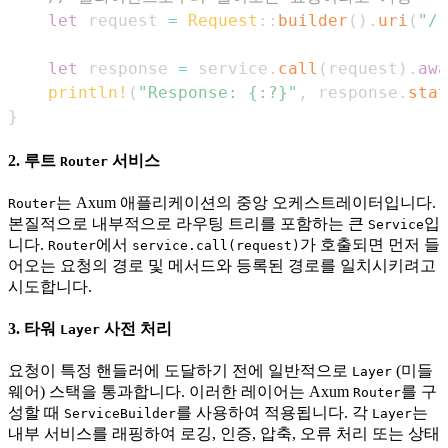
let
 request 
=
Request
::
builder
(
)
.
uri
(
"/"
let
 response 
=
 service
.
call
(
request
)
.
awa
println!
(
"Response: {:?}"
,
 response
.
stat
}
2. 루트
서비스
Router
는 Axum 애플리케이션의 중앙 오케스트레이터입니다.
Router
본질적으로 내부적으로 라우팅 트리를 포함하는 큰
입
Service
니다.
에서
가 호출되면 먼저 들
Router
service.call(request)
어오는 요청의 경로 및 메서드와 등록된 경로를 일치시키려고
시도합니다.
3. 타워
사전 처리
Layer
요청이 특정 핸들러에 도달하기 전에 일반적으로
(미들
Layer
웨어) 스택을 통과합니다. 이러한 레이어는 Axum
를 구
Router
성할 때
를 사용하여 적용됩니다. 각
는
ServiceBuilder
Layer
내부 서비스를 래핑하여 로깅, 인증, 압축, 오류 처리 또는 상태