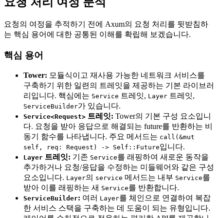
요청 처리 여정 분석
요청의 여정을 추적하기 전에 Axum의 요청 처리를 뒷받침하
는 핵심 용어에 대한 공통된 이해를 확립해 보겠습니다.
핵심 용어
Tower:
모듈식이고 재사용 가능한 네트워크 서비스를
구축하기 위한 일련의 트레잇을 제공하는 기본 라이브러
리입니다. 핵심에는
트레잇,
트레잇,
Service
Layer
가 있습니다.
ServiceBuilder
트레잇:
Tower의 기본 구성 요소입니
Service<Request>
다. 요청을 받아 응답으로 해결되는 future를 반환하는 비
동기 함수를 나타냅니다. 주요 메서드는
call(&mut
입니다.
self, req: Request) -> Self::Future
트레잇:
기존
를 래핑하여 새로운 동작을
Layer
Service
추가하거나 요청/응답을 수정하는 미들웨어와 같은 구성
요소입니다.
의
메서드는 내부
를
Layer
service
Service
받아 이를 래핑하는 새
를 반환합니다.
Service
:
여러
를 체인으로 연결하여 복잡
ServiceBuilder
Layer
한 서비스 스택을 구축하는 데 도움이 되는 유형입니다.