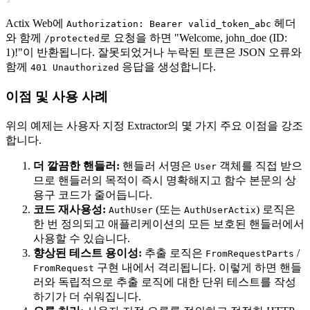
Actix Web에
헤더
Authorization: Bearer valid_token_abc
와 함께
로 요청을 하면 "Welcome, john_doe (ID:
/protected
1)!"이 반환됩니다. 잘못되었거나 누락된 토큰은 JSON 오류와
함께
응답을 생성합니다.
401 Unauthorized
이점 및 사용 사례
위의 예제는 사용자 지정 Extractor의 몇 가지 주요 이점을 강조
합니다.
더 깔끔한 핸들러:
핸들러 서명은
객체를 직접 받으
User
므로 핸들러의 목적이 즉시 명확해지고 함수 본문의 상
용구 코드가 줄어듭니다.
코드 재사용성:
(또는
) 로직은
AuthUser
AuthUserActix
한 번 정의되고 애플리케이션의 모든 보호된 핸들러에서
사용할 수 있습니다.
향상된 테스트 용이성:
추출 로직은
/
FromRequestParts
구현 내에서 격리됩니다. 이렇게 하면 핸들
FromRequest
러와 독립적으로 추출 로직에 대한 단위 테스트를 작성
하기가 더 쉬워집니다.