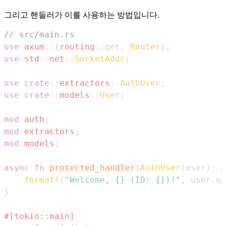
그리고 핸들러가 이를 사용하는 방법입니다.
// src/main.rs
use
axum
::
{
routing
::
get
,
Router
}
;
use
std
::
net
::
SocketAddr
;
use
crate
::
extractors
::
AuthUser
;
use
crate
::
models
::
User
;
mod
auth
;
mod
extractors
;
mod
models
;
async
fn
protected_handler
(
AuthUser
(
user
)
:
A
format!
(
"Welcome, {} (ID: {})!"
,
 user
.
us
}
#[tokio::main]