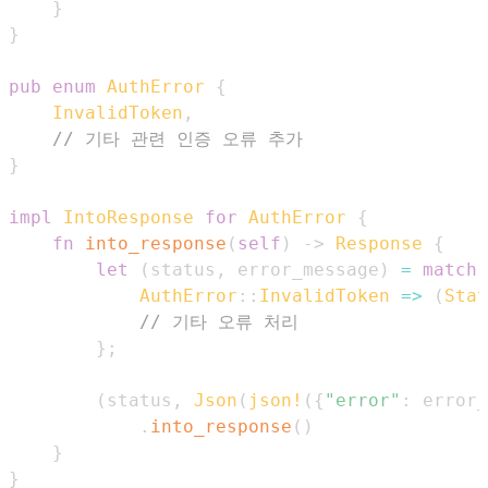
}
}
pub
enum
AuthError
{
InvalidToken
,
// 기타 관련 인증 오류 추가
}
impl
IntoResponse
for
AuthError
{
fn
into_response
(
self
)
->
Response
{
let
(
status
,
 error_message
)
=
match
AuthError
::
InvalidToken
=>
(
Stat
// 기타 오류 처리
}
;
(
status
,
Json
(
json!
(
{
"error"
:
 error_
.
into_response
(
)
}
}