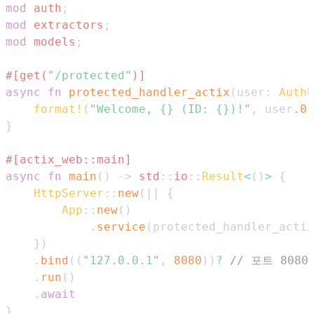
mod
auth
;
mod
extractors
;
mod
models
;
#[get(
"/protected"
)]
async
fn
protected_handler_actix
(
user
:
AuthU
format!
(
"Welcome, {} (ID: {})!"
,
 user
.0
.
}
#[actix_web::main]
async
fn
main
(
)
->
std
::
io
::
Result
<
(
)
>
{
HttpServer
::
new
(
|
|
{
App
::
new
(
)
.
service
(
protected_handler_actix
}
)
.
bind
(
(
"127.0.0.1"
,
8080
)
)
?
// 포트 808
.
run
(
)
.
await
}