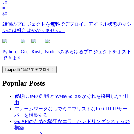
20
=
$0
20
個のプロジェクトを
無料
でデプロイ。アイドル状態のマシ
ンには料金はかかりません。
Python、Go、Rust、Node.jsのあらゆるプロジェクトをホスト
できます。
Leapcellに無料でデプロイ！
Popular Posts
仮想DOMの理解とSvelte/SolidJSがそれを採用しない理
由
フレームワークなしでミニマリストなRust HTTPサー
バーを構築する
Go APIのための堅牢なエラーハンドリングシステムの
構築