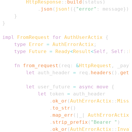
HttpResponse
::
build
(
status
)
.
json
(
json!
(
{
"error"
:
 message
}
)
)
}
}
impl
FromRequest
for
AuthUserActix
{
type
Error
=
AuthErrorActix
;
type
Future
=
Ready
<
Result
<
Self
,
Self
::
E
fn
from_request
(
req
:
&
HttpRequest
,
 _payl
let
 auth_header 
=
 req
.
headers
(
)
.
get
(
let
 user_future 
=
async
move
{
let
 token 
=
.
ok_or
(
AuthErrorActix
::
Missi
.
to_str
(
)
.
map_err
(
|
_
|
AuthErrorActix
:
.
strip_prefix
(
"Bearer "
)
.
ok_or
(
AuthErrorActix
::
Inval