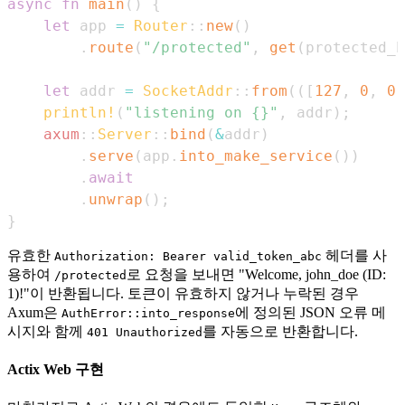
async
fn
main
(
)
{
let
 app 
=
Router
::
new
(
)
.
route
(
"/protected"
,
get
(
protected_h
let
 addr 
=
SocketAddr
::
from
(
(
[
127
,
0
,
0
,
println!
(
"listening on {}"
,
 addr
)
;
axum
::
Server
::
bind
(
&
addr
)
.
serve
(
app
.
into_make_service
(
)
)
.
await
.
unwrap
(
)
;
}
유효한
헤더를 사
Authorization: Bearer valid_token_abc
용하여
로 요청을 보내면 "Welcome, john_doe (ID:
/protected
1)!"이 반환됩니다. 토큰이 유효하지 않거나 누락된 경우
Axum은
에 정의된 JSON 오류 메
AuthError::into_response
시지와 함께
를 자동으로 반환합니다.
401 Unauthorized
Actix Web 구현