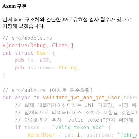
Axum 구현
먼저
구조체와 간단한 JWT 유효성 검사 함수가 있다고
User
가정해 보겠습니다.
// src/models.rs
#[derive(Debug, Clone)]
pub
struct
User
{
pub
 id
:
u32
,
pub
 username
:
String
,
}
// src/auth.rs (예시로 단순화됨)
pub
async
fn
validate_jwt_and_get_user
(
token
// 실제 애플리케이션에서는 JWT 디코딩, 서명 확
// 잠재적으로 데이터베이스 조회가 포함될 것입니
// 단순화하기 위해 "valid_token"인지 확인해
if
 token 
==
"valid_token_abc"
{
Some
(
User
{
 id
:
1
,
 username
:
"john_d