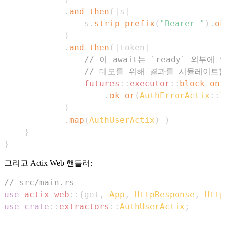
.
and_then
(
|
s
|
                s
.
strip_prefix
(
"Bearer "
)
.
ok
)
.
and_then
(
|
token
|
// 이 await는 `ready` 외부에
// 데모를 위해 결과를 시뮬레이트
futures
::
executor
::
block_on
(
.
ok_or
(
AuthErrorActix
::
I
)
.
map
(
AuthUserActix
)
)
}
}
그리고 Actix Web 핸들러:
// src/main.rs
use
actix_web
::
{
get
,
App
,
HttpResponse
,
Http
use
crate
::
extractors
::
AuthUserActix
;