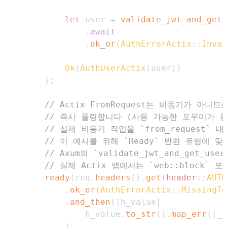
let
 user 
=
validate_jwt_and_get_
.
await
.
ok_or
(
AuthErrorActix
::
Inval
Ok
(
AuthUserActix
(
user
)
)
}
;
// Actix FromRequest는 비동기가 아니
// 즉시 폴링합니다 (사용 가능한 도우미가 동
// 실제 비동기 작업을 `from_request`
// 이 예시를 위해 `Ready` 반환 유형에 맞
// Axum의 `validate_jwt_and_get_
// 실제 Actix 앱에서는 `web::block` 또
ready
(
req
.
headers
(
)
.
get
(
header
::
AUTH
.
ok_or
(
AuthErrorActix
::
MissingTo
.
and_then
(
|
h_value
|
                h_value
.
to_str
(
)
.
map_err
(
|
_
|
)