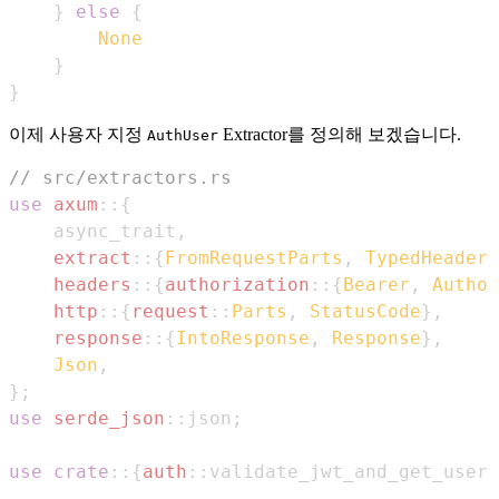
}
else
{
None
}
}
이제 사용자 지정
Extractor를 정의해 보겠습니다.
AuthUser
// src/extractors.rs
use
axum
::
{
    async_trait
,
extract
::
{
FromRequestParts
,
TypedHeader
}
headers
::
{
authorization
::
{
Bearer
,
Author
http
::
{
request
::
Parts
,
StatusCode
}
,
response
::
{
IntoResponse
,
Response
}
,
Json
,
}
;
use
serde_json
::
json
;
use
crate
::
{
auth
::
validate_jwt_and_get_user
,