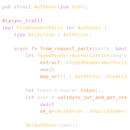
pub
struct
AuthUser
(
pub
User
)
;
#[async_trait]
impl
FromRequestParts
for
AuthUser
{
type
Rejection
=
AuthError
;
async
fn
from_request_parts
(
parts
:
&
mut
let
TypedHeader
(
Authorization
(
bearer
.
extract
::
<
TypedHeader
<
Authoriza
.
await
.
map_err
(
|
_
|
AuthError
::
InvalidT
let
 token 
=
 bearer
.
token
(
)
;
let
 user 
=
validate_jwt_and_get_user
.
await
.
ok_or
(
AuthError
::
InvalidToken
)
?
Ok
(
AuthUser
(
user
)
)