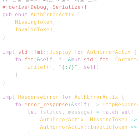
#[derive(Debug, Serialize)]
pub
enum
AuthErrorActix
{
MissingToken
,
InvalidToken
,
}
impl
std
::
fmt
::
Display
for
AuthErrorActix
{
fn
fmt
(
&
self
,
 f
:
&
mut
std
::
fmt
::
Formatte
write!
(
f
,
"{:?}"
,
self
)
}
}
impl
ResponseError
for
AuthErrorActix
{
fn
error_response
(
&
self
)
->
HttpResponse
let
(
status
,
 message
)
=
match
self
{
AuthErrorActix
::
MissingToken
=>
AuthErrorActix
::
InvalidToken
=>
}
;