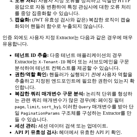
오류 처리:
사용자 지정 오류를 정의하고 적절한 HTTP
응답으로 자동 변환하여 특정 관심사에 대한 오류 처리
를 중앙 집중화할 수 있습니다.
캡슐화:
(JWT 유효성 검사와 같은) 복잡한 로직이 캡슐
화되어 핸들러 함수로 누출되지 않습니다.
인증 외에도 사용자 지정 Extractor는 다음과 같은 경우에 매우
유용합니다.
테넌트 ID 추출:
다중 테넌트 애플리케이션의 경우
Extractor는
헤더 또는 서브도메인을 구문
X-Tenant-ID
분석하여 테넌트 컨텍스트를 제공할 수 있습니다.
권한/역할 확인:
핸들러가 실행되기
전에
사용자 역할을
추출하고 지정된 엔드포인트에 필요한 권한이 있는지 확
인합니다.
복잡한 쿼리 매개변수 구문 분석:
논리적 단위를 형성하
는 관련 쿼리 매개변수가 많은 경우(예: 페이징 필터
,
,
), 이러한
매개변수를 받아 단
page
limit
sort_by
Query
일
구조체를 구성하는 Extractor를 만
PaginationParams
들 수 있습니다.
세션 관리:
세션 데이터 검색 또는 업데이트.
API 키 유효성 검사:
헤더에서 유효한 API 키 확인.