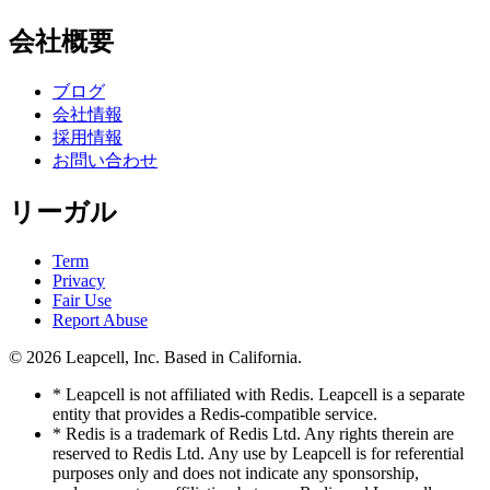
会社概要
ブログ
会社情報
採用情報
お問い合わせ
リーガル
Term
Privacy
Fair Use
Report Abuse
© 2026
Leapcell, Inc.
Based in California.
* Leapcell is not affiliated with Redis. Leapcell is a separate
entity that provides a Redis-compatible service.
* Redis is a trademark of Redis Ltd. Any rights therein are
reserved to Redis Ltd. Any use by Leapcell is for referential
purposes only and does not indicate any sponsorship,