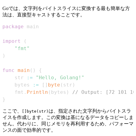
Goでは、文字列をバイトスライスに変換する最も簡単な方
法は、直接型キャストすることです。
package
import
(
"fmt"
)
func
main
(
)
{
    str 
:=
"Hello, Golang!"
    bytes 
:=
[
]
byte
(
str
)
    fmt
.
Println
(
bytes
)
// Output: [72 101 10
}
ここで、
は、指定された文字列からバイトスラ
[]byte(str)
イスを作成します。この変換は基になるデータをコピーしま
せん。代わりに、同じメモリを再利用するため、パフォーマ
ンスの面で効率的です。