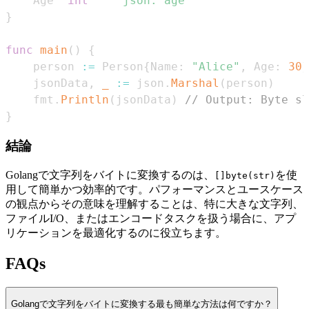
    Age  
int
`json:"age"`
}
func
main
(
)
{
    person 
:=
 Person
{
Name
:
"Alice"
,
 Age
:
30
}
    jsonData
,
_
:=
 json
.
Marshal
(
person
)
    fmt
.
Println
(
jsonData
)
// Output: Byte sl
}
結論
Golangで文字列をバイトに変換するのは、
を使
[]byte(str)
用して簡単かつ効率的です。パフォーマンスとユースケース
の観点からその意味を理解することは、特に大きな文字列、
ファイルI/O、またはエンコードタスクを扱う場合に、アプ
リケーションを最適化するのに役立ちます。
FAQs
Golangで文字列をバイトに変換する最も簡単な方法は何ですか？