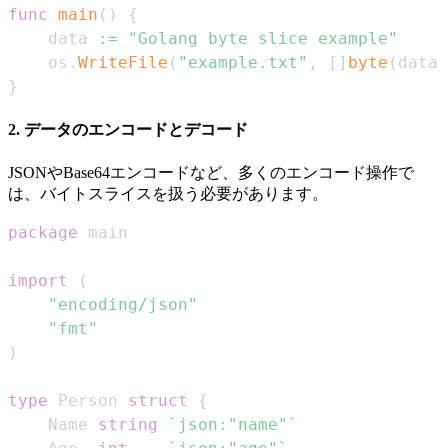
func
main
(
)
{
    data 
:=
"Golang byte slice example"
    os
.
WriteFile
(
"example.txt"
,
[
]
byte
(
data
)
}
2. データのエンコードとデコード
JSONやBase64エンコードなど、多くのエンコード操作で
は、バイトスライスを扱う必要があります。
package
import
(
"encoding/json"
"fmt"
)
type
 Person 
struct
{
    Name 
string
`json:"name"`