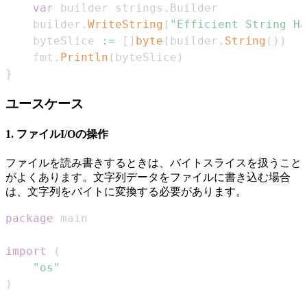
var
 builder strings
.
    builder
.
WriteString
(
"Efficient String Ha
    byteSlice 
:=
[
]
byte
(
builder
.
String
(
)
)
    fmt
.
Println
(
byteSlice
)
}
ユースケース
1. ファイルI/Oの操作
ファイルを読み書きするときは、バイトスライスを扱うこと
がよくあります。文字列データをファイルに書き込む場合
は、文字列をバイトに変換する必要があります。
package
import
(
"os"
)