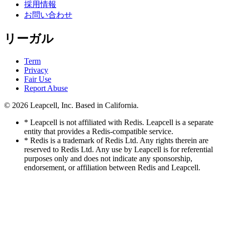
採用情報
お問い合わせ
リーガル
Term
Privacy
Fair Use
Report Abuse
© 2026
Leapcell, Inc.
Based in California.
* Leapcell is not affiliated with Redis. Leapcell is a separate
entity that provides a Redis-compatible service.
* Redis is a trademark of Redis Ltd. Any rights therein are
reserved to Redis Ltd. Any use by Leapcell is for referential
purposes only and does not indicate any sponsorship,
endorsement, or affiliation between Redis and Leapcell.