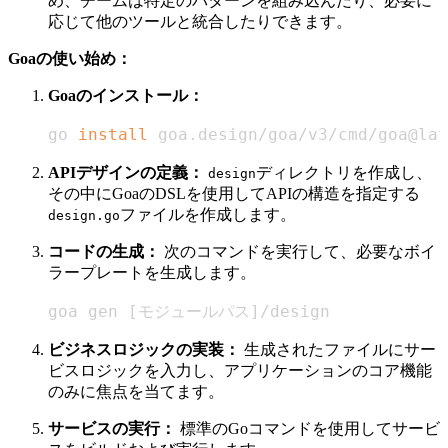
め、チームは特定のパターンを組み込んだり、必要に
応じて他のツールと統合したりできます。
Goaの使い始め：
Goaのインストール：
go 
install
 goa.design/goa/v3/cmd/goa@lat
APIデザインの定義：
ディレクトリを作成し、
design
その中にGoaのDSLを使用してAPIの構造を指定する
ファイルを作成します。
design.go
コードの生成：
次のコマンドを実行して、必要なボイ
ラープレートを生成します。
goa gen 
[
モジュールパス
]
/design
ビジネスロジックの実装：
生成されたファイルにサー
ビスロジックを入力し、アプリケーションのコア機能
のみに焦点を当てます。
サービスの実行：
標準のGoコマンドを使用してサービ