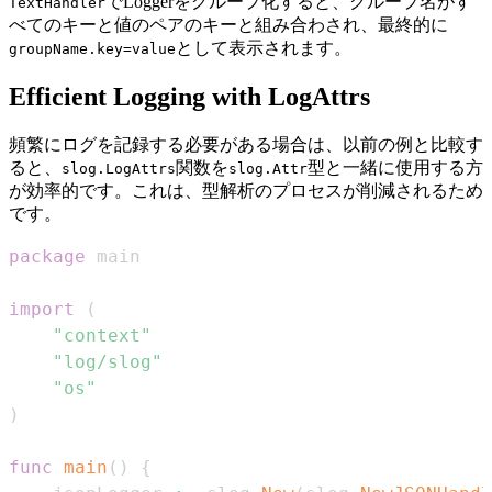
でLoggerをグループ化すると、グループ名がす
TextHandler
べてのキーと値のペアのキーと組み合わされ、最終的に
として表示されます。
groupName.key=value
Efficient Logging with LogAttrs
頻繁にログを記録する必要がある場合は、以前の例と比較す
ると、
関数を
型と一緒に使用する方
slog.LogAttrs
slog.Attr
が効率的です。これは、型解析のプロセスが削減されるため
です。
package
import
(
"context"
"log/slog"
"os"
)
func
main
(
)
{