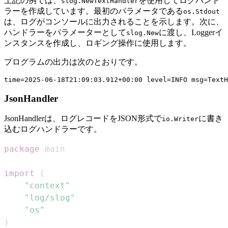
上記の例では、
を使用してログハンド
slog.NewTextHandler
ラーを作成しています。最初のパラメータである
os.Stdout
は、ログがコンソールに出力されることを示します。次に、
ハンドラーをパラメーターとして
に渡し、Loggerイ
slog.New
ンスタンスを作成し、ロギング操作に使用します。
プログラムの出力は次のとおりです。
JsonHandler
JsonHandlerは、ログレコードをJSON形式で
に書き
io.Writer
込むログハンドラーです。
package
import
(
"context"
"log/slog"
"os"
)