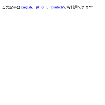
この記事は
English
、
한국어
、
Deutsch
でも利用できます