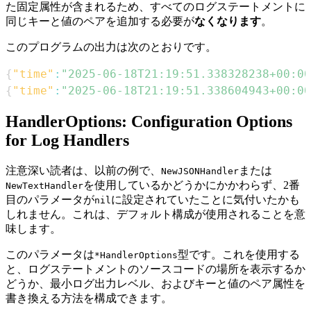
た固定属性が含まれるため、すべてのログステートメントに
同じキーと値のペアを追加する必要が
なくなります
。
このプログラムの出力は次のとおりです。
{
"time"
:
"2025-06-18T21:19:51.338328238+00:00
{
"time"
:
"2025-06-18T21:19:51.338604943+00:00
HandlerOptions: Configuration Options
for Log Handlers
注意深い読者は、以前の例で、
または
NewJSONHandler
を使用しているかどうかにかかわらず、2番
NewTextHandler
目のパラメータが
に設定されていたことに気付いたかも
nil
しれません。これは、デフォルト構成が使用されることを意
味します。
このパラメータは
型です。これを使用する
*HandlerOptions
と、ログステートメントのソースコードの場所を表示するか
どうか、最小ログ出力レベル、およびキーと値のペア属性を
書き換える方法を構成できます。