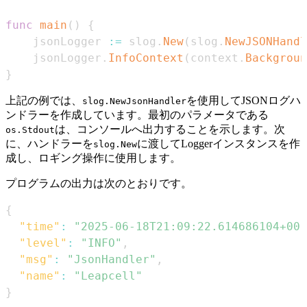
func
main
(
)
{
	jsonLogger 
:=
 slog
.
New
(
slog
.
NewJSONHandl
	jsonLogger
.
InfoContext
(
context
.
Backgroun
}
上記の例では、
を使用してJSONログハ
slog.NewJsonHandler
ンドラーを作成しています。最初のパラメータである
は、コンソールへ出力することを示します。次
os.Stdout
に、ハンドラーを
に渡してLoggerインスタンスを作
slog.New
成し、ロギング操作に使用します。
プログラムの出力は次のとおりです。
{
"time"
:
"2025-06-18T21:09:22.614686104+00:
"level"
:
"INFO"
,
"msg"
:
"JsonHandler"
,
"name"
:
"Leapcell"
}