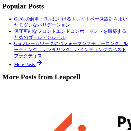
Popular Posts
Gardeの解明：Rustにおけるトレイトベース設計を用い
たモダンなバリデーション
保守可能なフロントエンドコンポーネントを構築する
ためのゴールデンルール
Ginフレームワークのパフォーマンスチューニング - ル
ーティング、レンダリング、バインディングのベスト
プラクティス
More Posts
More Posts from Leapcell