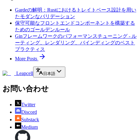
Gardeの解明：Rustにおけるトレイトベース設計を用い
たモダンなバリデーション
保守可能なフロントエンドコンポーネントを構築する
ためのゴールデンルール
Ginフレームワークのパフォーマンスチューニング - ル
ーティング、レンダリング、バインディングのベスト
プラクティス
More Posts
Leapcell
日本語
お問い合わせ
Twitter
Discord
Substack
Medium