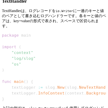
TextHandler
TextHandlerは、ログレコードを
に一連のキーと値
io.Writer
のペアとして書き込むログハンドラーです。各キーと値のペ
アは、key=valueの形式で表され、スペースで区切られま
す。
package
import
(
"context"
"log/slog"
"os"
)
func
main
(
)
{
	textLogger 
:=
 slog
.
New
(
slog
.
NewTextHandl
	textLogger
.
InfoContext
(
context
.
Backgroun
}