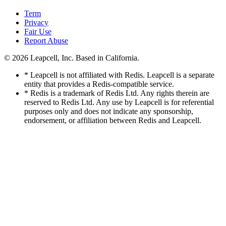
Term
Privacy
Fair Use
Report Abuse
© 2026
Leapcell, Inc.
Based in California.
* Leapcell is not affiliated with Redis. Leapcell is a separate
entity that provides a Redis-compatible service.
* Redis is a trademark of Redis Ltd. Any rights therein are
reserved to Redis Ltd. Any use by Leapcell is for referential
purposes only and does not indicate any sponsorship,
endorsement, or affiliation between Redis and Leapcell.