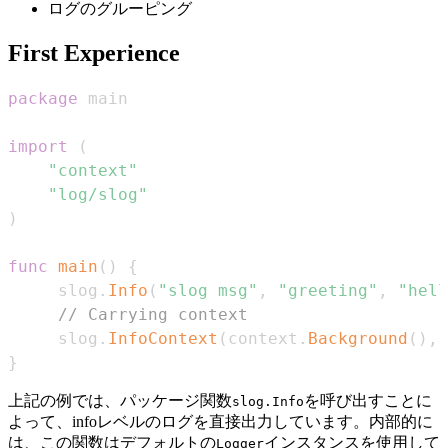
ログのグルーピング
First Experience
package
import
(
"context"
"log/slog"
)
func
main
(
)
{
	 slog
.
Info
(
"slog msg"
,
"greeting"
,
"hell
// Carrying context
	 slog
.
InfoContext
(
context
.
Background
(
)
,
}
上記の例では、パッケージ関数
を呼び出すことに
slog.Info
よって、infoレベルのログを直接出力しています。内部的に
は、この関数はデフォルトの
インスタンスを使用して
Logger