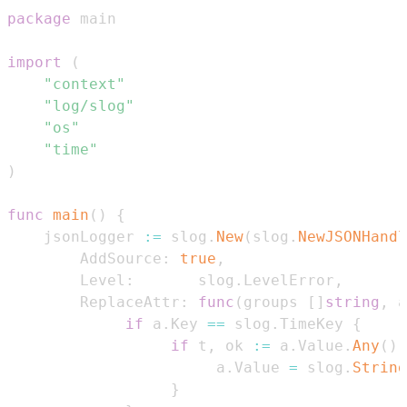
package
import
(
"context"
"log/slog"
"os"
"time"
)
func
main
(
)
{
	jsonLogger 
:=
 slog
.
New
(
slog
.
NewJSONHandl
		AddSource
:
true
,
		Level
:
       slog
.
LevelError
,
		ReplaceAttr
:
func
(
groups 
[
]
string
,
 a
if
 a
.
Key 
==
 slog
.
TimeKey 
{
if
 t
,
 ok 
:=
 a
.
Value
.
Any
(
)
.
					   a
.
Value 
=
 slog
.
String
}