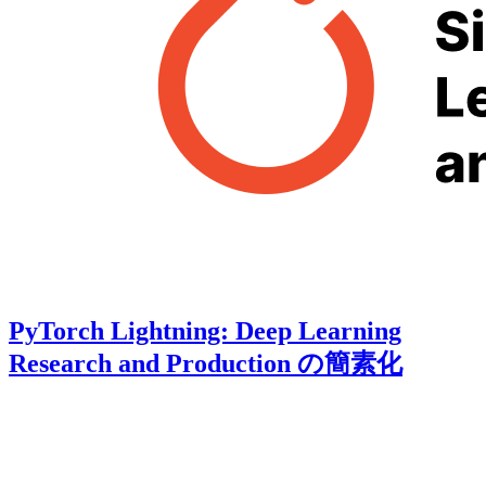
PyTorch Lightning: Deep Learning
Research and Production の簡素化