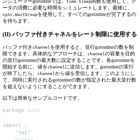
ンシューマーgoroutineでは、
関数も使用して、デ
time.Sleep
ータの消費に必要な時間をシミュレートします。最後に、
を使用して、すべてのgoroutineが完了するの
sync.WaitGroup
を待ちます。
(II) バッファ付きチャネルをレート制限に使用する
バッファ付き
を使用すると、並行goroutineの数を制
channel
限できます。具体的なアプローチは、
の容量を目的
channel
の並行goroutineの最大数に設定することです。各goroutineを
開始する前に、値を
に送信します。goroutineの実行
channel
が終了したら、
から値を受信します。このようにし
channel
て、同時に実行されるgoroutineの数が指定された最大並行数
を超えないようにすることができます。
以下は簡単なサンプルコードです。
package
import
(
"fmt"