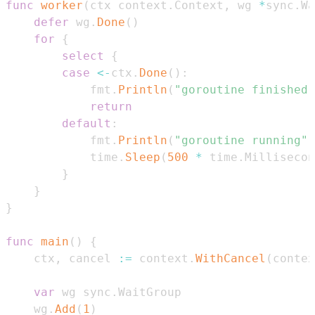
func
worker
(
ctx context
.
Context
,
 wg 
*
sync
.
Wa
defer
 wg
.
Done
(
)
for
{
select
{
case
<-
ctx
.
Done
(
)
:
            fmt
.
Println
(
"goroutine finished"
return
default
:
            fmt
.
Println
(
"goroutine running"
)
            time
.
Sleep
(
500
*
 time
.
Millisecon
}
}
}
func
main
(
)
{
    ctx
,
 cancel 
:=
 context
.
WithCancel
(
contex
var
 wg sync
.
    wg
.
Add
(
1
)