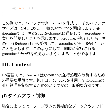
    wg
.
Wait
(
)
}
この例では、バッファ付き
を作成し、そのバッファ
channel
サイズは3です。次に、10個のgoroutineを開始します。各
goroutineでは、空のstructを
に送信して、goroutineが
channel
実行を開始したことを示します。goroutineが完了したら、空
のstructを
から受信して、goroutineが実行を完了した
channel
ことを示します。このようにして、同時に実行される
goroutineの数が3を超えないようにすることができます。
III. Context
Go言語では、
はgoroutineの並行処理を制御するため
Context
の重要な手段です。以下は、
を使用してgoroutineの
Context
並行処理を制御するためのいくつかの一般的な方法です。
(I) タイムアウト制御
場合によっては、プログラムの長期的なブロックやデッドロ