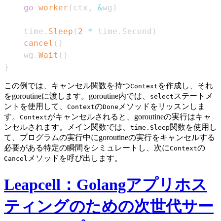
go
worker
(
ctx
,
&
wg
)
    time
.
Sleep
(
2
*
 time
.
Second
)
cancel
(
)
    wg
.
Wait
(
)
}
この例では、キャンセル関数を持つ
を作成し、それ
Context
をgoroutineに渡します。goroutine内では、
ステートメ
select
ントを使用して、
の
メソッドをリッスンしま
Context
Done
す。
がキャンセルされると、goroutineの実行はキャ
Context
ンセルされます。メイン関数では、
関数を使用し
time.Sleep
て、プログラムの実行中にgoroutineの実行をキャンセルする
必要がある特定の瞬間をシミュレートし、次に
の
Context
メソッドを呼び出します。
Cancel
Leapcell：Golangアプリホス
ティングのための次世代サー