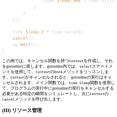
                time
.
Sleep
(
500
*
 time
.
Millis
}
}
}
(
)
    time
.
Sleep
(
2
*
 time
.
Second
)
cancel
(
)
    wg
.
Wait
(
)
}
この例では、キャンセル関数を持つ
を作成し、それ
Context
をgoroutineに渡します。goroutine内では、
ステートメ
select
ントを使用して、
の
メソッドをリッスンしま
Context
Done
す。
がキャンセルされると、goroutineの実行はキャ
Context
ンセルされます。メイン関数では、
関数を使用し
time.Sleep
て、プログラムの実行中にgoroutineの実行をキャンセルする
必要がある特定の瞬間をシミュレートし、次に
の
Context
メソッドを呼び出します。
Cancel
(III) リソース管理