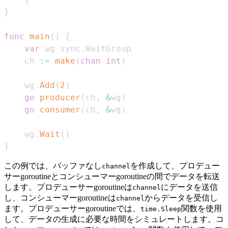
}
func
main
(
)
{
var
 wg sync
.
    ch 
:=
make
(
chan
int
)
    wg
.
Add
(
2
)
go
producer
(
ch
,
&
wg
)
go
consumer
(
ch
,
&
wg
)
    wg
.
Wait
(
)
}
この例では、バッファなし
を作成して、プロデュー
channel
サーgoroutineとコンシューマーgoroutineの間でデータを転送
します。プロデューサーgoroutineは
にデータを送信
channel
し、コンシューマーgoroutineは
からデータを受信し
channel
ます。プロデューサーgoroutineでは、
関数を使用
time.Sleep
して、データの生成に必要な時間をシミュレートします。コ