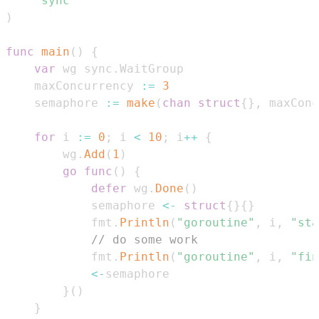
"sync"
)
func
main
(
)
{
var
 wg sync
.
    maxConcurrency 
:=
3
    semaphore 
:=
make
(
chan
struct
{
}
,
 maxConc
for
 i 
:=
0
;
 i 
<
10
;
 i
++
{
        wg
.
Add
(
1
)
go
func
(
)
{
defer
 wg
.
Done
(
)
            semaphore 
<-
struct
{
}
{
}
            fmt
.
Println
(
"goroutine"
,
 i
,
"sta
// do some work
            fmt
.
Println
(
"goroutine"
,
 i
,
"fin
<-
}
(
)
}