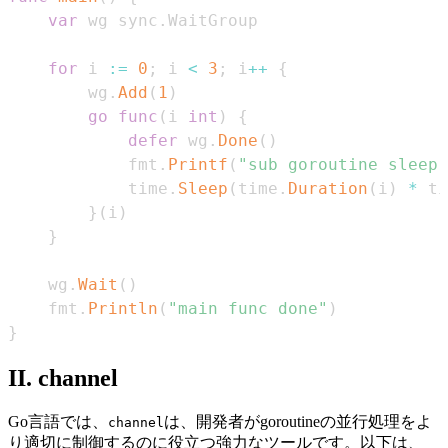
var
 wg sync
.
for
 i 
:=
0
;
 i 
<
3
;
 i
++
{
        wg
.
Add
(
1
)
go
func
(
i 
int
)
{
defer
 wg
.
Done
(
)
            fmt
.
Printf
(
"sub goroutine sleep:
            time
.
Sleep
(
time
.
Duration
(
i
)
*
 ti
}
(
i
)
}
    wg
.
Wait
(
)
    fmt
.
Println
(
"main func done"
)
}
II. channel
Go言語では、
は、開発者がgoroutineの並行処理をよ
channel
り適切に制御するのに役立つ強力なツールです。以下は、