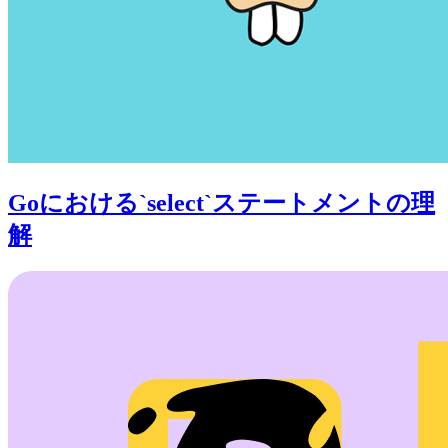
Goにおける`select`ステートメントの理
解