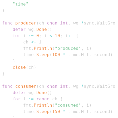
"time"
)
func
producer
(
ch 
chan
int
,
 wg 
*
sync
.
WaitGrou
defer
 wg
.
Done
(
)
for
 i 
:=
0
;
 i 
<
10
;
 i
++
{
        ch 
<-
        fmt
.
Println
(
"produced"
,
 i
)
        time
.
Sleep
(
100
*
 time
.
Millisecond
)
}
close
(
ch
)
}
func
consumer
(
ch 
chan
int
,
 wg 
*
sync
.
WaitGrou
defer
 wg
.
Done
(
)
for
 i 
:=
range
 ch 
{
        fmt
.
Println
(
"consumed"
,
 i
)
        time
.
Sleep
(
150
*
 time
.
Millisecond
)
}