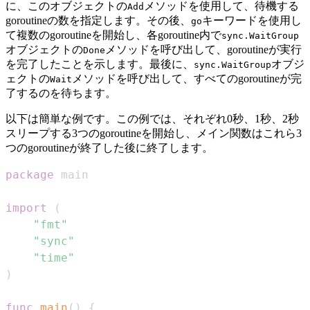
に、このオブジェクトの
メソッドを使用して、待機する
Add
goroutineの数を指定します。その後、
キーワードを使用し
go
て複数のgoroutineを開始し、各goroutine内で
sync.WaitGroup
オブジェクトの
メソッドを呼び出して、goroutineが実行
Done
を完了したことを示します。最後に、
オブジ
sync.WaitGroup
ェクトの
メソッドを呼び出して、すべてのgoroutineが完
Wait
了するのを待ちます。
以下は簡単な例です。この例では、それぞれ0秒、1秒、2秒
スリープする3つのgoroutineを開始し、メイン関数はこれら3
つのgoroutineが終了した後に終了します。
package
import
(
"fmt"
"sync"
"time"
)
func
main
(
)
{