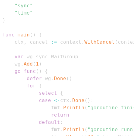
"sync"
"time"
)
func
main
(
)
{
    ctx
,
 cancel 
:=
 context
.
WithCancel
(
contex
var
 wg sync
.
    wg
.
Add
(
1
)
go
func
(
)
{
defer
 wg
.
Done
(
)
for
{
select
{
case
<-
ctx
.
Done
(
)
:
                fmt
.
Println
(
"goroutine finis
return
default
:
                fmt
.
Println
(
"goroutine runni