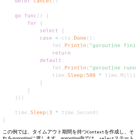
defer
cancel
(
)
go
func
(
)
{
for
{
select
{
case
<-
ctx
.
Done
(
)
:
                fmt
.
Println
(
"goroutine finis
return
default
:
                fmt
.
Println
(
"goroutine runni
                time
.
Sleep
(
500
*
 time
.
Millis
}
}
}
(
)
    time
.
Sleep
(
3
*
 time
.
Second
)
}
この例では、タイムアウト期間を持つ
を作成し、そ
Context
れをgoroutineに渡します。goroutine内では、
ステート
select