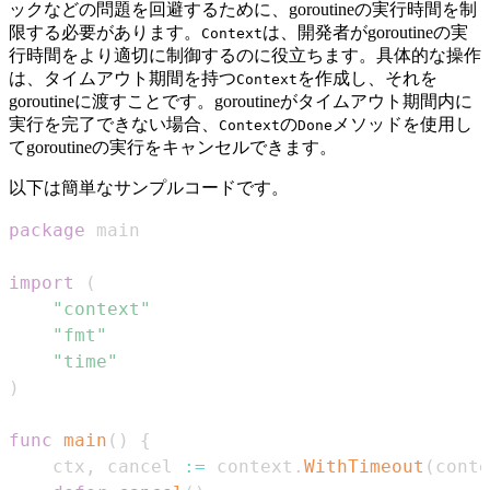
ックなどの問題を回避するために、goroutineの実行時間を制
限する必要があります。
は、開発者がgoroutineの実
Context
行時間をより適切に制御するのに役立ちます。具体的な操作
は、タイムアウト期間を持つ
を作成し、それを
Context
goroutineに渡すことです。goroutineがタイムアウト期間内に
実行を完了できない場合、
の
メソッドを使用し
Context
Done
てgoroutineの実行をキャンセルできます。
以下は簡単なサンプルコードです。
package
import
(
"context"
"fmt"
"time"
)
func
main
(
)
{
    ctx
,
 cancel 
:=
 context
.
WithTimeout
(
conte