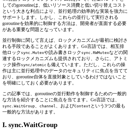
してのgoroutineは、低いリソース消費と低い切り替えコスト
という大きな利点により、並行処理の効率的な実装を強力に
サポートします。しかし、これらの並行して実行される
goroutineを効果的に制御する方法は、開発者が直面する必要
がある重要な問題となっています。
並行制御に関して言えば、ロックメカニズムが最初に検討さ
れる手段であることがよくあります。Go言語では、相互排
他ロック
や読み書きロック
などの関
sync.Mutex
sync.RWMutex
連するロックメカニズムも提供されており、さらに、アトミ
ック操作
も備えています。ただし、これらの操
sync/atomic
作は主に並行処理中のデータのセキュリティに焦点を当てて
おり、goroutine自体を直接対象としているわけではないこと
を明確にしておく必要があります。
この記事では、goroutineの並行動作を制御するための一般的
な方法を紹介することに焦点を当てます。Go言語では、
、
、および
という3つの最も
sync.WaitGroup
channel
Context
一般的な方法があります。
I. sync.WaitGroup