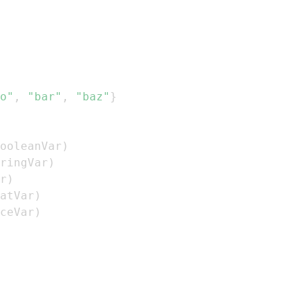
o"
,
"bar"
,
"baz"
}
ooleanVar
)
ringVar
)
r
)
atVar
)
ceVar
)