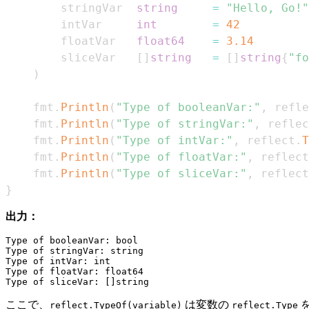
        stringVar  
string
=
"Hello, Go!"
        intVar     
int
=
42
        floatVar   
float64
=
3.14
        sliceVar   
[
]
string
=
[
]
string
{
"fo
)
    fmt
.
Println
(
"Type of booleanVar:"
,
 refle
    fmt
.
Println
(
"Type of stringVar:"
,
 reflec
    fmt
.
Println
(
"Type of intVar:"
,
 reflect
.
T
    fmt
.
Println
(
"Type of floatVar:"
,
 reflect
    fmt
.
Println
(
"Type of sliceVar:"
,
 reflect
}
出力：
Type of booleanVar: bool

Type of stringVar: string

Type of intVar: int

Type of floatVar: float64

ここで、
は変数の
reflect.TypeOf(variable)
reflect.Type