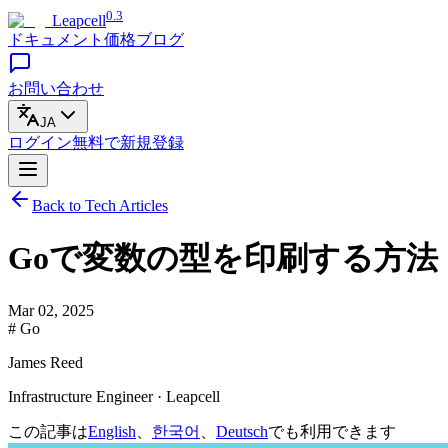
0.3
Leapcell
ドキュメント
価格
ブログ
お問い合わせ
JA
ログイン
無料で
新規登録
Back to Tech Articles
Goで変数の型を印刷する方法
Mar 02, 2025
# Go
James Reed
Infrastructure Engineer · Leapcell
この記事は
English
、
한국어
、
Deutsch
でも利用できます