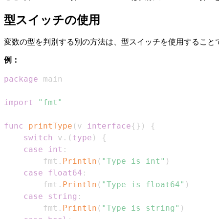
型スイッチの使用
変数の型を判別する別の方法は、型スイッチを使用すること
例：
package
import
"fmt"
func
printType
(
v 
interface
{
}
)
{
switch
 v
.
(
type
)
{
case
int
:
        fmt
.
Println
(
"Type is int"
)
case
float64
:
        fmt
.
Println
(
"Type is float64"
)
case
string
:
        fmt
.
Println
(
"Type is string"
)