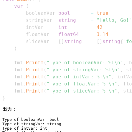
var
(
        booleanVar 
bool
=
true
        stringVar  
string
=
"Hello, Go!"
        intVar     
int
=
42
        floatVar   
float64
=
3.14
        sliceVar   
[
]
string
=
[
]
string
{
"fo
)
    fmt
.
Printf
(
"Type of booleanVar: %T\n"
,
 b
    fmt
.
Printf
(
"Type of stringVar: %T\n"
,
 st
    fmt
.
Printf
(
"Type of intVar: %T\n"
,
 intVa
    fmt
.
Printf
(
"Type of floatVar: %T\n"
,
 flo
    fmt
.
Printf
(
"Type of sliceVar: %T\n"
,
 sli
}
出力：
Type of booleanVar: bool

Type of stringVar: string

Type of intVar: int
