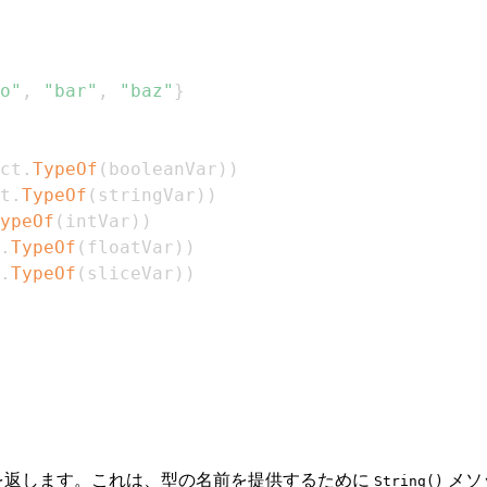
o"
,
"bar"
,
"baz"
}
ct
.
TypeOf
(
booleanVar
)
)
t
.
TypeOf
(
stringVar
)
)
ypeOf
(
intVar
)
)
.
TypeOf
(
floatVar
)
)
.
TypeOf
(
sliceVar
)
)
を返します。これは、型の名前を提供するために
メソ
String()