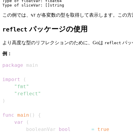
Type of floatVar: float64

この例では、
が各変数の型を取得して表示します。この方
%T
パッケージの使用
reflect
より高度な型のリフレクションのために、Goは
パッ
reflect
例：
package
import
(
"fmt"
"reflect"
)
func
main
(
)
{
var
(
        booleanVar 
bool
=
true