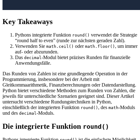
Key Takeaways
Pythons integrierte Funktion
verwendet die Strategie
round()
“round half to even” (runde zur nächsten geraden Zahl).
Verwenden Sie
oder
, um immer
math.ceil()
math.floor()
auf- oder abzurunden.
Das
-Modul bietet präzises Runden für finanzielle
decimal
Anwendungsfälle.
Das Runden von Zahlen ist eine grundlegende Operation in der
Programmierung, insbesondere bei der Arbeit mit
Gleitkommaarithmetik, Finanzberechnungen oder Datendarstellung.
Python bietet verschiedene Methoden zum Runden von Zahlen, die
jeweils für unterschiedliche Szenarien geeignet sind. Dieser Artikel
untersucht verschiedene Rundungstechniken in Python,
einschließlich der integrierten Funktion
, des
-Moduls
round()
math
und des
-Moduls.
decimal
Die integrierte Funktion
round()
Pythons integrierte Funktion
ist die einfachste Möglichkeit,
round()