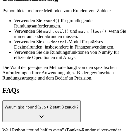
Python bietet mehrere Methoden zum Runden von Zahlen:
Verwenden Sie
für grundlegende
round()
Rundungsanforderungen.
Verwenden Sie
und
, wenn Sie
math.ceil()
math.floor()
immer auf- oder abrunden müssen.
Verwenden Sie das
-Modul für präzises
decimal
Dezimalrunden, insbesondere in Finanzanwendungen.
Verwenden Sie die Rundungsfunktionen von NumPy für
effiziente Operationen mit Arrays.
Die Wahl der geeigneten Methode hängt von den spezifischen
Anforderungen Ihrer Anwendung ab, z. B. der gewünschten
Rundungsstrategie und dem Bedarf an Präzision.
FAQs
Warum gibt
round(2.5)
2 statt 3 zurück?
Weil Python “round half to even” (Banker-Rundung) verwendet