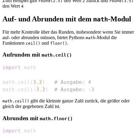
Zum Beispiel gibt
den Wert
zurück und
round(2.5)
2
round(3.5)
den Wert
4
Auf- und Abrunden mit dem
-Modul
math
Für mehr Kontrolle über das Runden, insbesondere wenn Sie immer
auf- oder abrunden müssen, bietet Pythons
-Modul die
math
Funktionen
und
.
ceil()
floor()
Aufrunden mit
math.ceil()
import
math
.
ceil
(
3.2
)
# Ausgabe: 4
math
.
ceil
(
-
3.2
)
# Ausgabe: -3
gibt die kleinste ganze Zahl zurück, die größer oder
math.ceil()
gleich der gegebenen Zahl ist.
Abrunden mit
math.floor()
import