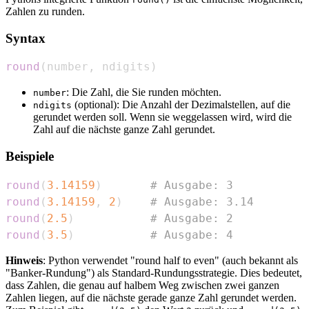
Zahlen zu runden.
Syntax
round
(
number
,
 ndigits
)
: Die Zahl, die Sie runden möchten.
number
(optional): Die Anzahl der Dezimalstellen, auf die
ndigits
gerundet werden soll. Wenn sie weggelassen wird, wird die
Zahl auf die nächste ganze Zahl gerundet.
Beispiele
round
(
3.14159
)
# Ausgabe: 3
round
(
3.14159
,
2
)
# Ausgabe: 3.14
round
(
2.5
)
# Ausgabe: 2
round
(
3.5
)
# Ausgabe: 4
Hinweis
: Python verwendet "round half to even" (auch bekannt als
"Banker-Rundung") als Standard-Rundungsstrategie. Dies bedeutet,
dass Zahlen, die genau auf halbem Weg zwischen zwei ganzen
Zahlen liegen, auf die nächste gerade ganze Zahl gerundet werden.