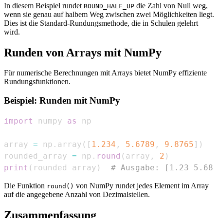
In diesem Beispiel rundet
die Zahl von Null weg,
ROUND_HALF_UP
wenn sie genau auf halbem Weg zwischen zwei Möglichkeiten liegt.
Dies ist die Standard-Rundungsmethode, die in Schulen gelehrt
wird.
Runden von Arrays mit NumPy
Für numerische Berechnungen mit Arrays bietet NumPy effiziente
Rundungsfunktionen.
Beispiel: Runden mit NumPy
import
 numpy 
as
array 
=
 np
.
array
(
[
1.234
,
5.6789
,
9.8765
]
)
rounded_array 
=
 np
.
round
(
array
,
2
)
print
(
rounded_array
)
# Ausgabe: [1.23 5.68 
Die Funktion
von NumPy rundet jedes Element im Array
round()
auf die angegebene Anzahl von Dezimalstellen.
Zusammenfassung