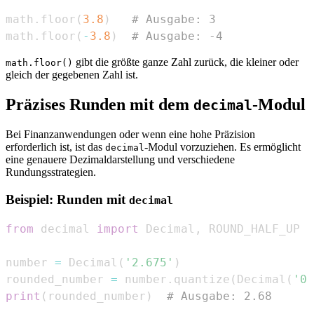
math
.
floor
(
3.8
)
# Ausgabe: 3
math
.
floor
(
-
3.8
)
# Ausgabe: -4
gibt die größte ganze Zahl zurück, die kleiner oder
math.floor()
gleich der gegebenen Zahl ist.
Präzises Runden mit dem
-Modul
decimal
Bei Finanzanwendungen oder wenn eine hohe Präzision
erforderlich ist, ist das
-Modul vorzuziehen. Es ermöglicht
decimal
eine genauere Dezimaldarstellung und verschiedene
Rundungsstrategien.
Beispiel: Runden mit
decimal
from
 decimal 
import
 Decimal
,
number 
=
 Decimal
(
'2.675'
)
rounded_number 
=
 number
.
quantize
(
Decimal
(
'0.
print
(
rounded_number
)
# Ausgabe: 2.68