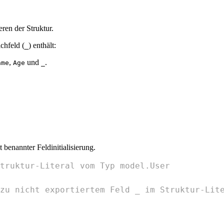
ren der Struktur.
chfeld (
) enthält:
_
,
und
.
ame
Age
_
 benannter Feldinitialisierung.
truktur-Literal vom Typ model.User
zu nicht exportiertem Feld _ im Struktur-Lit