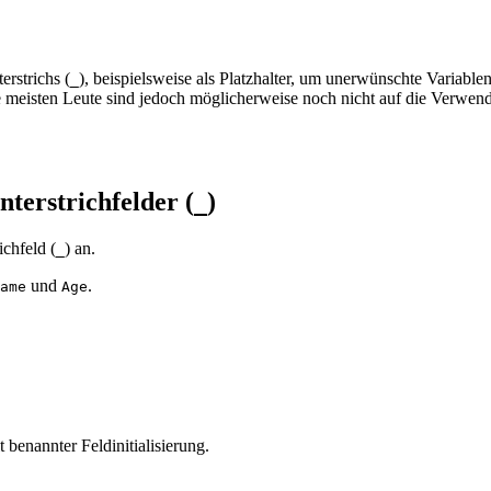
rstrichs (
), beispielsweise als Platzhalter, um unerwünschte Variable
_
 meisten Leute sind jedoch möglicherweise noch nicht auf die Verwendu
terstrichfelder (
)
_
ichfeld (
) an.
_
und
.
ame
Age
 benannter Feldinitialisierung.