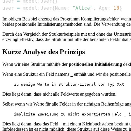
user 
=
 model
.
User
{
}
user 
=
 model
.
User
{
Name
:
"Alice"
,
 Age
:
18
}
Im obigen Beispiel erzeugt das Programm Kompilierungsfehler, wenn 
beides positionelle Initialisierungsmethoden sind. Die Verwendung der
Durch den Vergleich der Strukturbeispiele mit und ohne das Unterstric
erzwingt effektiv, dass die Struktur mithilfe der benannten Feldinitiali
Kurze Analyse des Prinzips
Wenn wir eine Struktur mithilfe der
positionellen Initialisierung
dekl
Wenn eine Struktur ein Feld namens
enthält und wir die positionell
_
zu wenige Werte im Struktur-Literal vom Typ XXX
Dies liegt daran, dass nicht alle Feldwerte angegeben wurden.
Selbst wenn wir Werte für alle Felder in der richtigen Reihenfolge a
implizite Zuweisung zu nicht exportiertem Feld _ i
Dies liegt daran, dass das Feld
mit einem Kleinbuchstaben beginnt 
_
Infolgedessen ist es nicht möglich, diese Struktur auf diese Weise zu ini