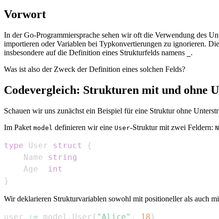
Vorwort
In der Go-Programmiersprache sehen wir oft die Verwendung des Unte
importieren oder Variablen bei Typkonvertierungen zu ignorieren. Die
insbesondere auf die Definition eines Strukturfelds namens
.
_
Was ist also der Zweck der Definition eines solchen Felds?
Codevergleich: Strukturen mit und ohne Un
Schauen wir uns zunächst ein Beispiel für eine Struktur ohne Unterstr
Im Paket
definieren wir eine
-Struktur mit zwei Feldern:
model
User
N
type
 User 
struct
{
    Name 
string
    Age  
int
}
Wir deklarieren Strukturvariablen sowohl mit positioneller als auch mit
user 
:=
 model
.
User
{
"Alice"
,
18
}