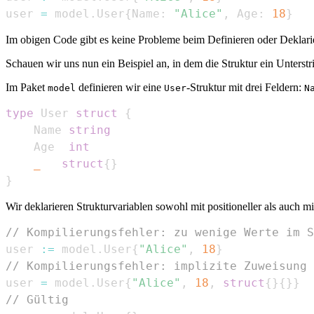
user 
=
 model
.
User
{
Name
:
"Alice"
,
 Age
:
18
}
Im obigen Code gibt es keine Probleme beim Definieren oder Deklarie
Schauen wir uns nun ein Beispiel an, in dem die Struktur ein Unterstri
Im Paket
definieren wir eine
-Struktur mit drei Feldern:
model
User
N
type
 User 
struct
{
    Name 
string
    Age  
int
_
struct
{
}
}
Wir deklarieren Strukturvariablen sowohl mit positioneller als auch mit
// Kompilierungsfehler: zu wenige Werte im S
user 
:=
 model
.
User
{
"Alice"
,
18
}
// Kompilierungsfehler: implizite Zuweisung 
user 
=
 model
.
User
{
"Alice"
,
18
,
struct
{
}
{
}
}
// Gültig