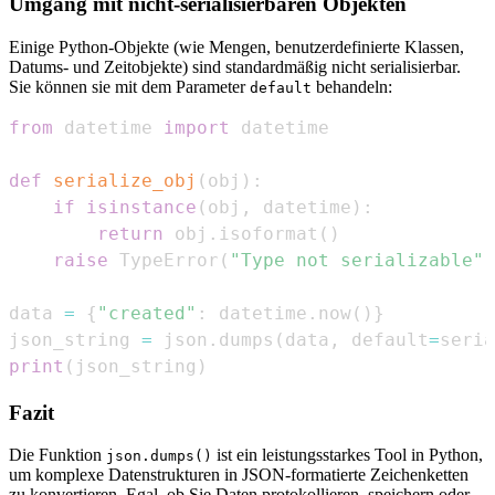
Umgang mit nicht-serialisierbaren Objekten
Einige Python-Objekte (wie Mengen, benutzerdefinierte Klassen,
Datums- und Zeitobjekte) sind standardmäßig nicht serialisierbar.
Sie können sie mit dem Parameter
behandeln:
default
from
 datetime 
import
def
serialize_obj
(
obj
)
:
if
isinstance
(
obj
,
 datetime
)
:
return
 obj
.
isoformat
(
)
raise
 TypeError
(
"Type not serializable"
)
data 
=
{
"created"
:
 datetime
.
now
(
)
}
json_string 
=
 json
.
dumps
(
data
,
 default
=
seria
print
(
json_string
)
Fazit
Die Funktion
ist ein leistungsstarkes Tool in Python,
json.dumps()
um komplexe Datenstrukturen in JSON-formatierte Zeichenketten
zu konvertieren. Egal, ob Sie Daten protokollieren, speichern oder