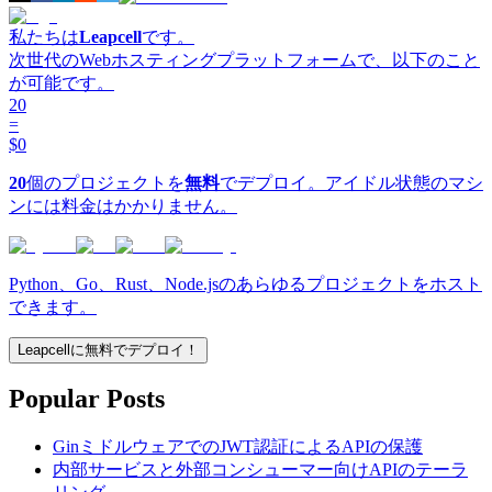
私たちは
Leapcell
です。
次世代のWebホスティングプラットフォームで、以下のこと
が可能です。
20
=
$0
20
個のプロジェクトを
無料
でデプロイ。アイドル状態のマシ
ンには料金はかかりません。
Python、Go、Rust、Node.jsのあらゆるプロジェクトをホスト
できます。
Leapcellに無料でデプロイ！
Popular Posts
GinミドルウェアでのJWT認証によるAPIの保護
内部サービスと外部コンシューマー向けAPIのテーラ