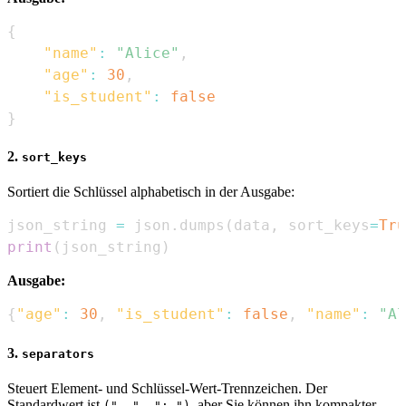
{
"name"
:
"Alice"
,
"age"
:
30
,
"is_student"
:
false
}
2.
sort_keys
Sortiert die Schlüssel alphabetisch in der Ausgabe:
json_string 
=
 json
.
dumps
(
data
,
 sort_keys
=
Tru
print
(
json_string
)
Ausgabe:
{
"age"
:
30
,
"is_student"
:
false
,
"name"
:
"Al
3.
separators
Steuert Element- und Schlüssel-Wert-Trennzeichen. Der
Standardwert ist
, aber Sie können ihn kompakter
(", ", ": ")