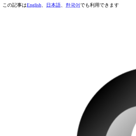
この記事は
English
、
日本語
、
한국어
でも利用できます