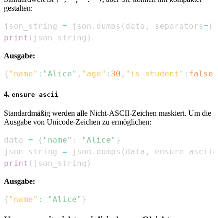
gestalten:
json_string 
=
 json
.
dumps
(
data
,
 separators
=
(
"
print
(
json_string
)
Ausgabe:
{
"name"
:
"Alice"
,
"age"
:
30
,
"is_student"
:
false
}
4.
ensure_ascii
Standardmäßig werden alle Nicht-ASCII-Zeichen maskiert. Um die
Ausgabe von Unicode-Zeichen zu ermöglichen:
data 
=
{
"name"
:
"Alice"
}
json_string 
=
 json
.
dumps
(
data
,
 ensure_ascii
=
print
(
json_string
)
Ausgabe:
{
"name"
:
"Alice"
}