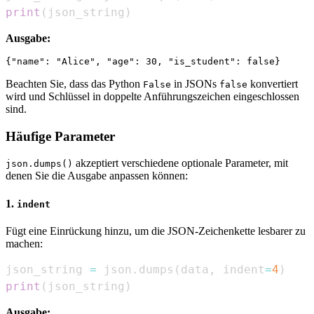
print
(
json_string
)
Ausgabe:
Beachten Sie, dass das Python
in JSONs
konvertiert
False
false
wird und Schlüssel in doppelte Anführungszeichen eingeschlossen
sind.
Häufige Parameter
akzeptiert verschiedene optionale Parameter, mit
json.dumps()
denen Sie die Ausgabe anpassen können:
1.
indent
Fügt eine Einrückung hinzu, um die JSON-Zeichenkette lesbarer zu
machen:
json_string 
=
 json
.
dumps
(
data
,
 indent
=
4
)
print
(
json_string
)
Ausgabe: