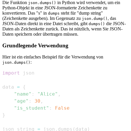
Die Funktion
in Python wird verwendet, um ein
json.dumps()
Python-Objekt in eine JSON-formatierte Zeichenkette zu
konvertieren. Das "s" in
steht für "dump string"
dumps
(Zeichenkette ausgeben). Im Gegensatz zu
, das
json.dump()
JSON-Daten direkt in eine Datei schreibt, gibt
die JSON-
dumps()
Daten als Zeichenkette zurück. Das ist nützlich, wenn Sie JSON-
Daten speichern oder übertragen müssen.
Grundlegende Verwendung
Hier ist ein einfaches Beispiel für die Verwendung von
:
json.dumps()
import
data 
=
{
"name"
:
"Alice"
,
"age"
:
30
,
"is_student"
:
False
}
json_string 
=
 json
.
dumps
(
data
)