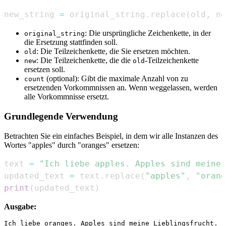
new_string 
=
 original_string
.
replace
(
old
,
 ne
: Die ursprüngliche Zeichenkette, in der
original_string
die Ersetzung stattfinden soll.
: Die Teilzeichenkette, die Sie ersetzen möchten.
old
: Die Teilzeichenkette, die die
-Teilzeichenkette
new
old
ersetzen soll.
(optional): Gibt die maximale Anzahl von zu
count
ersetzenden Vorkommnissen an. Wenn weggelassen, werden
alle Vorkommnisse ersetzt.
Grundlegende Verwendung
Betrachten Sie ein einfaches Beispiel, in dem wir alle Instanzen des
Wortes "apples" durch "oranges" ersetzen:
text 
=
"Ich liebe apples. Apples sind meine 
updated_text 
=
 text
.
replace
(
"apples"
,
"orang
print
(
updated_text
)
Ausgabe: