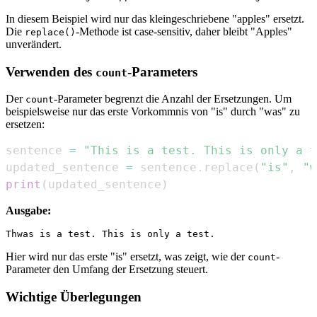
In diesem Beispiel wird nur das kleingeschriebene "apples" ersetzt.
Die
-Methode ist case-sensitiv, daher bleibt "Apples"
replace()
unverändert.
Verwenden des
-Parameters
count
Der
-Parameter begrenzt die Anzahl der Ersetzungen. Um
count
beispielsweise nur das erste Vorkommnis von "is" durch "was" zu
ersetzen:
sentence 
=
"This is a test. This is only a t
updated_sentence 
=
 sentence
.
replace
(
"is"
,
"w
print
(
updated_sentence
)
Ausgabe:
Hier wird nur das erste "is" ersetzt, was zeigt, wie der
-
count
Parameter den Umfang der Ersetzung steuert.
Wichtige Überlegungen