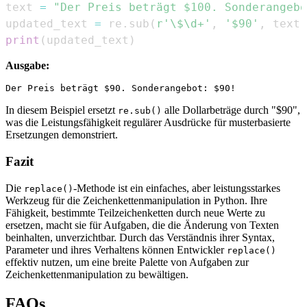
text 
=
"Der Preis beträgt $100. Sonderangebo
updated_text 
=
 re
.
sub
(
r'\$\d+'
,
'$90'
,
 text
)
print
(
updated_text
)
Ausgabe:
In diesem Beispiel ersetzt
alle Dollarbeträge durch "$90",
re.sub()
was die Leistungsfähigkeit regulärer Ausdrücke für musterbasierte
Ersetzungen demonstriert.
Fazit
Die
-Methode ist ein einfaches, aber leistungsstarkes
replace()
Werkzeug für die Zeichenkettenmanipulation in Python. Ihre
Fähigkeit, bestimmte Teilzeichenketten durch neue Werte zu
ersetzen, macht sie für Aufgaben, die die Änderung von Texten
beinhalten, unverzichtbar. Durch das Verständnis ihrer Syntax,
Parameter und ihres Verhaltens können Entwickler
replace()
effektiv nutzen, um eine breite Palette von Aufgaben zur
Zeichenkettenmanipulation zu bewältigen.
FAQs