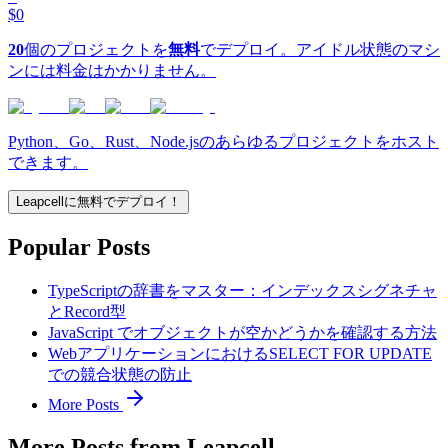
$0
20
個のプロジェクトを
無料
でデプロイ。アイドル状態のマシ
ンには料金はかかりません。
Python、Go、Rust、Node.jsのあらゆるプロジェクトをホスト
できます。
Leapcellに無料でデプロイ！
Popular Posts
TypeScriptの辞書をマスター：インデックスシグネチャ
とRecord型
JavaScript でオブジェクトが空かどうかを確認する方法
WebアプリケーションにおけるSELECT FOR UPDATE
での競合状態の防止
More Posts
More Posts from Leapcell