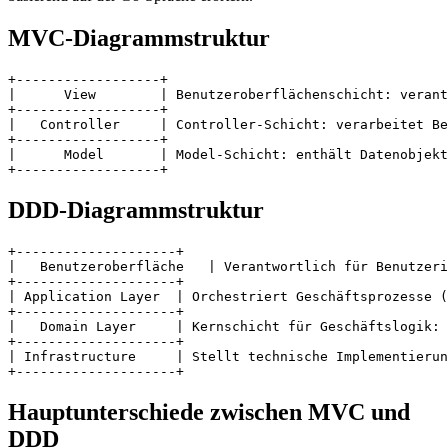
MVC-Diagrammstruktur
+------------------+

|      View        | Benutzeroberflächenschicht: verant
+------------------+

|   Controller     | Controller-Schicht: verarbeitet Be
+------------------+

|      Model       | Model-Schicht: enthält Datenobjekt
DDD-Diagrammstruktur
+--------------------+

|   Benutzeroberfläche   | Verantwortlich für Benutzeri
+--------------------+

| Application Layer  | Orchestriert Geschäftsprozesse (
+--------------------+

|   Domain Layer     | Kernschicht für Geschäftslogik: 
+--------------------+

| Infrastructure     | Stellt technische Implementierun
Hauptunterschiede zwischen MVC und
DDD