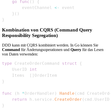
go
func
(
)
{
        eventChannel 
<-
}
(
)
}
Kombination von CQRS (Command Query
Responsibility Segregation)
DDD kann mit CQRS kombiniert werden. In Go können Sie
Command
für Änderungsoperationen und
Query
für das Lesen
von Daten verwenden:
type
 CreateOrderCommand 
struct
{
    UserID 
int
    Items  
[
]
}
func
(
h 
*
OrderHandler
)
Handle
(
cmd CreateOrde
return
 h
.
service
.
CreateOrder
(
cmd
.
UserID
,
}