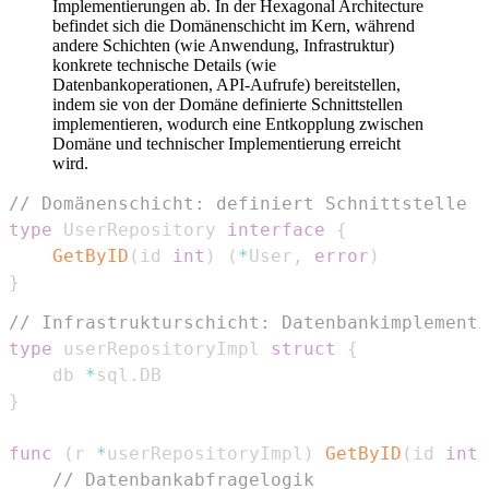
Implementierungen ab. In der Hexagonal Architecture
befindet sich die Domänenschicht im Kern, während
andere Schichten (wie Anwendung, Infrastruktur)
konkrete technische Details (wie
Datenbankoperationen, API-Aufrufe) bereitstellen,
indem sie von der Domäne definierte Schnittstellen
implementieren, wodurch eine Entkopplung zwischen
Domäne und technischer Implementierung erreicht
wird.
// Domänenschicht: definiert Schnittstelle
type
 UserRepository 
interface
{
GetByID
(
id 
int
)
(
*
User
,
error
)
}
// Infrastrukturschicht: Datenbankimplementi
type
 userRepositoryImpl 
struct
{
    db 
*
sql
.
}
func
(
r 
*
userRepositoryImpl
)
GetByID
(
id 
int
)
// Datenbankabfragelogik