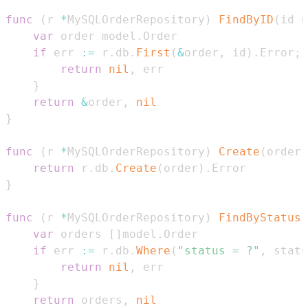
func
(
r 
*
MySQLOrderRepository
)
FindByID
(
id 
u
var
 order model
.
if
 err 
:=
 r
.
db
.
First
(
&
order
,
 id
)
.
Error
;
 
return
nil
,
}
return
&
order
,
nil
}
func
(
r 
*
MySQLOrderRepository
)
Create
(
order 
return
 r
.
db
.
Create
(
order
)
.
}
func
(
r 
*
MySQLOrderRepository
)
FindByStatus
(
var
 orders 
[
]
model
.
if
 err 
:=
 r
.
db
.
Where
(
"status = ?"
,
 statu
return
nil
,
}
return
 orders
,
nil