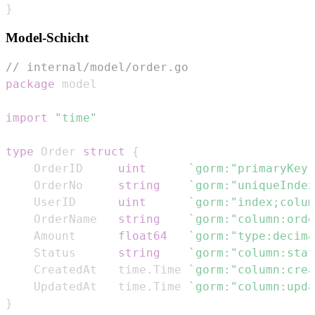
}
Model-Schicht
// internal/model/order.go
package
import
"time"
type
 Order 
struct
{
    OrderID     
uint
`gorm:"primaryKey;
    OrderNo     
string
`gorm:"uniqueIndex
    UserID      
uint
`gorm:"index;colum
    OrderName   
string
`gorm:"column:orde
    Amount      
float64
`gorm:"type:decima
    Status      
string
`gorm:"column:stat
    CreatedAt   time
.
Time 
`gorm:"column:crea
    UpdatedAt   time
.
Time 
`gorm:"column:upda
}