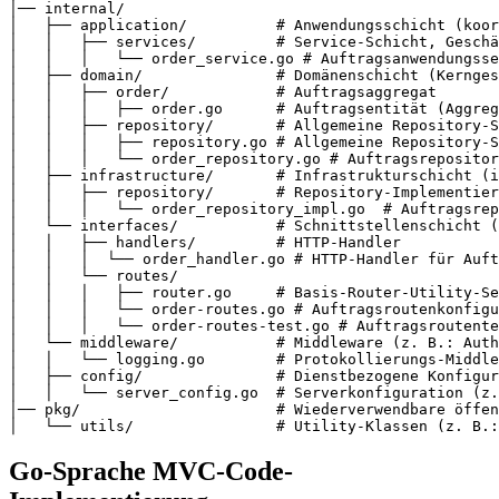
│── internal/

│   ├── application/          # Anwendungsschicht (koor
│   │   ├── services/         # Service-Schicht, Geschä
│   │   │   └── order_service.go # Auftragsanwendungsse
│   ├── domain/               # Domänenschicht (Kernges
│   │   ├── order/            # Auftragsaggregat

│   │   │   ├── order.go      # Auftragsentität (Aggreg
│   │   ├── repository/       # Allgemeine Repository-S
│   │   │   ├── repository.go # Allgemeine Repository-S
│   │   │   └── order_repository.go # Auftragsrepositor
│   ├── infrastructure/       # Infrastrukturschicht (i
│   │   ├── repository/       # Repository-Implementier
│   │   │   └── order_repository_impl.go  # Auftragsrep
│   └── interfaces/           # Schnittstellenschicht (
│   │   ├── handlers/         # HTTP-Handler

│   │   │  └── order_handler.go # HTTP-Handler für Auft
│   │   └── routes/

│   │   │   ├── router.go     # Basis-Router-Utility-Se
│   │   │   └── order-routes.go # Auftragsroutenkonfigu
│   │   │   └── order-routes-test.go # Auftragsroutente
│   └── middleware/           # Middleware (z. B.: Auth
│   │   └── logging.go        # Protokollierungs-Middle
│   ├── config/               # Dienstbezogene Konfigur
│   │   └── server_config.go  # Serverkonfiguration (z.
│── pkg/                      # Wiederverwendbare öffen
Go-Sprache MVC-Code-