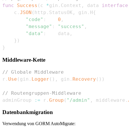
func
Success
(
c 
*
gin
.
Context
,
 data 
interface
{
    c
.
JSON
(
http
.
StatusOK
,
 gin
.
H
{
"code"
:
0
,
"message"
:
"success"
,
"data"
:
    data
,
}
)
}
Middleware-Kette
// Globale Middleware
r
.
Use
(
gin
.
Logger
(
)
,
 gin
.
Recovery
(
)
)
// Routengruppen-Middleware
adminGroup 
:=
 r
.
Group
(
"/admin"
,
 middleware
.
A
Datenbankmigration
Verwendung von GORM AutoMigrate: