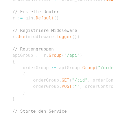
// Erstelle Router
    r 
:=
 gin
.
Default
(
)
// Registriere Middleware
    r
.
Use
(
middleware
.
Logger
(
)
)
// Routengruppen
    apiGroup 
:=
 r
.
Group
(
"/api"
)
{
        orderGroup 
:=
 apiGroup
.
Group
(
"/order
{
            orderGroup
.
GET
(
"/:id"
,
 orderCont
            orderGroup
.
POST
(
""
,
 orderControl
}
}
// Starte den Service