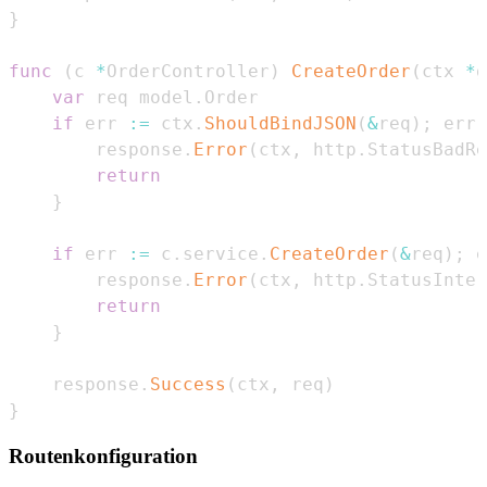
}
func
(
c 
*
OrderController
)
CreateOrder
(
ctx 
*
g
var
 req model
.
if
 err 
:=
 ctx
.
ShouldBindJSON
(
&
req
)
;
 err 
        response
.
Error
(
ctx
,
 http
.
StatusBadRe
return
}
if
 err 
:=
 c
.
service
.
CreateOrder
(
&
req
)
;
 e
        response
.
Error
(
ctx
,
 http
.
StatusInter
return
}
    response
.
Success
(
ctx
,
 req
)
}
Routenkonfiguration