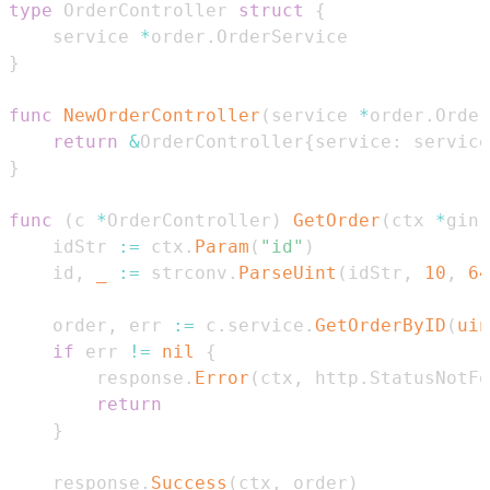
type
 OrderController 
struct
{
    service 
*
order
.
}
func
NewOrderController
(
service 
*
order
.
Order
return
&
OrderController
{
service
:
 service
}
func
(
c 
*
OrderController
)
GetOrder
(
ctx 
*
gin
.
    idStr 
:=
 ctx
.
Param
(
"id"
)
    id
,
_
:=
 strconv
.
ParseUint
(
idStr
,
10
,
64
    order
,
 err 
:=
 c
.
service
.
GetOrderByID
(
uin
if
 err 
!=
nil
{
        response
.
Error
(
ctx
,
 http
.
StatusNotFo
return
}
    response
.
Success
(
ctx
,
 order
)