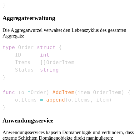
}
Aggregatverwaltung
Die Aggregatwurzel verwaltet den Lebenszyklus des gesamten
Aggregats:
type
 Order 
struct
{
    ID      
int
    Items   
[
]
    Status  
string
}
func
(
o 
*
Order
)
AddItem
(
item OrderItem
)
{
    o
.
Items 
=
append
(
o
.
Items
,
 item
)
}
Anwendungsservice
Anwendungsservices kapseln Domänenlogik und verhindern, dass
externe Schichten Domänenobjekte direkt manipulieren: