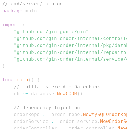
// cmd/server/main.go
package
import
(
"github.com/gin-gonic/gin"
"github.com/gin-order/internal/controlle
"github.com/gin-order/internal/pkg/datab
"github.com/gin-order/internal/repositor
"github.com/gin-order/internal/service/o
)
func
main
(
)
{
// Initialisiere die Datenbank
    db 
:=
 database
.
NewGORM
(
)
// Dependency Injection
    orderRepo 
:=
 order_repo
.
NewMySQLOrderRep
    orderService 
:=
 order_service
.
NewOrderSe
    orderController 
:=
 order_controller
.
NewO