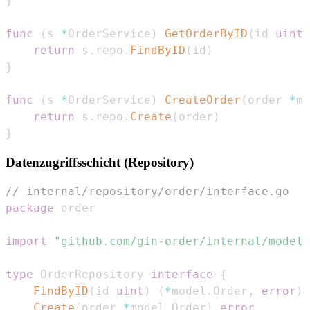
}
func
(
s 
*
OrderService
)
GetOrderByID
(
id 
uint
)
return
 s
.
repo
.
FindByID
(
id
)
}
func
(
s 
*
OrderService
)
CreateOrder
(
order 
*
mo
return
 s
.
repo
.
Create
(
order
)
}
Datenzugriffsschicht (Repository)
// internal/repository/order/interface.go
package
import
"github.com/gin-order/internal/model"
type
 OrderRepository 
interface
{
FindByID
(
id 
uint
)
(
*
model
.
Order
,
error
)
Create
(
order 
*
model
.
Order
)
error