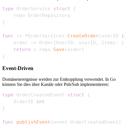
type
 OrderService 
struct
{
}
func
(
s 
*
OrderService
)
CreateOrder
(
userID 
in
    order 
:=
 Order
{
UserID
:
 userID
,
 Items
:
 it
return
 s
.
repo
.
Save
(
order
)
}
Event-Driven
Domänenereignisse werden zur Entkopplung verwendet. In Go
können Sie dies über Kanäle oder Pub/Sub implementieren:
type
 OrderCreatedEvent 
struct
{
    OrderID 
int
}
func
publishEvent
(
event OrderCreatedEvent
)
{