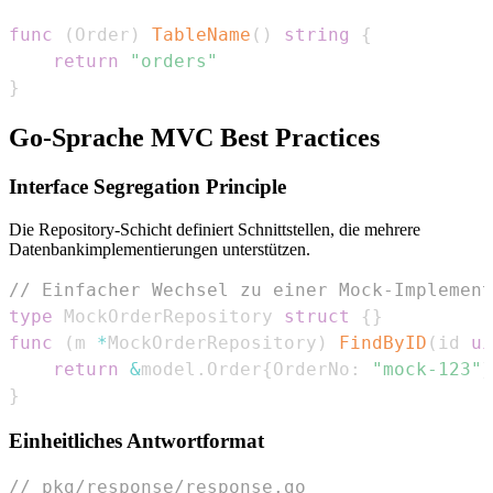
func
(
Order
)
TableName
(
)
string
{
return
"orders"
}
Go-Sprache MVC Best Practices
Interface Segregation Principle
Die Repository-Schicht definiert Schnittstellen, die mehrere
Datenbankimplementierungen unterstützen.
// Einfacher Wechsel zu einer Mock-Implement
type
 MockOrderRepository 
struct
{
}
func
(
m 
*
MockOrderRepository
)
FindByID
(
id 
ui
return
&
model
.
Order
{
OrderNo
:
"mock-123"
}
}
Einheitliches Antwortformat
// pkg/response/response.go