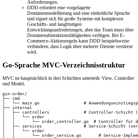
Anforderungen.
DDD erfordert eine vorgelagerte
Domänenmodellierung und eine einheitliche Sprache
und eignet sich für große Systeme mit komplexen
Geschäfts- und langfristigen
Entwicklungsanforderungen, aber das Team muss über
Domänenabstraktionsfähigkeiten verfügen. Bei E-
Commerce-Aktionsregeln kann DDD beispielsweise
verhindern, dass Logik über mehrere Dienste verstreut
wird.
Go-Sprache MVC-Verzeichnisstruktur
MVC ist hauptsächlich in drei Schichten unterteilt: View, Controller
und Model.
gin-order/

├── cmd

│   └── main.go                  # Anwendungseinstiegsp
├── internal

│   ├── controllers              # Controller-Schicht (
│   │   └── order

│   │       └── order_controller.go  # Controller für d
│   ├── services                 # Service-Schicht (ver
│   │   └── order

│   │       └── order_service.go       # Service-Implem