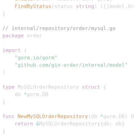
FindByStatus
(
status 
string
)
(
[
]
model
.
Ord
}
// internal/repository/order/mysql.go
package
import
(
"gorm.io/gorm"
"github.com/gin-order/internal/model"
)
type
 MySQLOrderRepository 
struct
{
    db 
*
gorm
.
}
func
NewMySQLOrderRepository
(
db 
*
gorm
.
DB
)
 Or
return
&
MySQLOrderRepository
{
db
:
 db
}
}