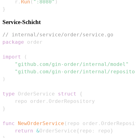
    r
.
Run
(
":8080"
)
}
Service-Schicht
// internal/service/order/service.go
package
import
(
"github.com/gin-order/internal/model"
"github.com/gin-order/internal/repositor
)
type
 OrderService 
struct
{
    repo order
.
}
func
NewOrderService
(
repo order
.
OrderReposit
return
&
OrderService
{
repo
:
 repo
}