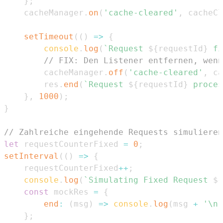
}
;
    cacheManager
.
on
(
'cache-cleared'
,
 cacheCl
setTimeout
(
(
)
=>
{
console
.
log
(
`
Request 
${
requestId
}
 fi
// FIX: Den Listener entfernen, wenn
        cacheManager
.
off
(
'cache-cleared'
,
 ca
        res
.
end
(
`
Request 
${
requestId
}
 proces
}
,
1000
)
;
}
// Zahlreiche eingehende Requests simuliere
let
 requestCounterFixed 
=
0
;
setInterval
(
(
)
=>
{
    requestCounterFixed
++
;
console
.
log
(
`
Simulating Fixed Request 
${
const
 mockRes 
=
{
end
:
(
msg
)
=>
console
.
log
(
msg 
+
'\n'
}
;