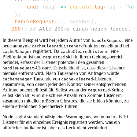
end
:
(
msg
)
=>
console
.
log
(
msg 
+
'\n'
}
;
handleRequest
(
{
}
,
 mockRes
)
;
}
,
200
)
;
// Alle 200ms einen neuen Request s
In diesem Beispiel wird bei jedem Aufruf von
eine
handleRequest
neue anonyme
-Funktion erstellt und bei
cacheClearedListener
registriert. Da
eine
cacheManager
cacheClearedListener
Pfeilfunktion ist und
sich in ihrem Geltungsbereich
requestId
befindet, erfasst der Listener potenziell den gesamten
-Closure. Entscheidend ist, dass dieser Listener
handleRequest
niemals entfernt wird. Nach Tausenden von Anfragen würde
Tausende von
-Listenern
cacheManager
cache-cleared
ansammeln, von denen jeder den Kontext seiner entsprechenden
Anfrage potenziell festhält. Selbst wenn der
-String
requestId
selbst klein ist, wird die schiere Anzahl von Zombie-Listenern
zusammen mit allen größeren Closures, die sie bilden könnten, zu
einem erheblichen Speicherleck führen.
Node.js gibt standardmäßig eine Warnung aus, wenn mehr als 10
Listener für ein einzelnes Ereignis registriert werden, was ein
hilfreicher Indikator ist, aber das Leck nicht verhindert.