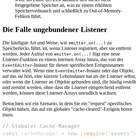
freigegebene Speicher an, was zu einem erhöhten
Speicherverbrauch und schließlich zu Out-of-Memory-
Fehlern führt.
Die Falle ungebundener Listener
Die häufigste Art und Weise, wie
zu
emitter.on(...)
Speicherlecks führt, ist, wenn Listener registriert, aber nie entfernt
werden. Jeder Aufruf von
fügt eine neue
emitter.on(...)
Listener-Funktion zu einem internen Array hinzu, das von der
-Instanz für diesen spezifischen Ereignisnamen
EventEmitter
verwaltet wird. Wenn eine
-Instanz oder das Objekt,
EventEmitter
auf das sie hört, eine kürzere Lebensdauer hat als die Listener selbst,
oder wenn die Listener an Objekte gebunden sind, die häufig erstellt
und zerstört werden, ohne dass die Listener entsprechend entfernt
werden, können diese Listener-Arrays unendlich wachsen.
Betrachten wir ein Szenario, in dem Sie ein "request"-spezifisches
Objekt haben, das auf ein globales "cache-cleared"-Ereignis hören
muss.
// Globaler Cache-Manager
const
 cacheManager 
=
new
(
require
(
'events'
)
.