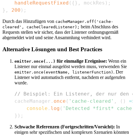
handleRequestFixed
(
{
}
,
 mockRes
)
;
}
,
200
)
;
Durch das Hinzufügen von
cacheManager.off('cache-
beim Abschluss des
cleared', cacheClearedListener);
Requests stellen wir sicher, dass der Listener ordnungsgemäß
abgemeldet wird und seine Ansammlung verhindert wird.
Alternative Lösungen und Best Practices
für einmalige Ereignisse:
Wenn ein
emitter.once(...)
Listener nur einmal ausgelöst werden muss, verwenden Sie
. Der
emitter.once(eventName, listenerFunction)
Listener wird automatisch entfernt, nachdem er aufgerufen
wurde.
// Beispiel: Ein Listener, der nur den e
cacheManager
.
once
(
'cache-cleared'
,
(
)
=>
console
.
log
(
'Detected *first* cache 
}
)
;
Schwache Referenzen (Fortgeschritten/Vorsicht):
In
einigen sehr spezifischen und komplexen Szenarien könnten