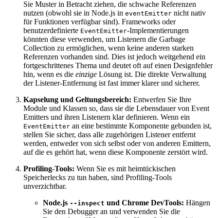
Sie Muster in Betracht ziehen, die schwache Referenzen
nutzen (obwohl sie in Node.js in
nicht nativ
eventEmitter
für Funktionen verfügbar sind). Frameworks oder
benutzerdefinierte
-Implementierungen
EventEmitter
könnten diese verwenden, um Listenern die Garbage
Collection zu ermöglichen, wenn keine anderen starken
Referenzen vorhanden sind. Dies ist jedoch weitgehend ein
fortgeschrittenes Thema und deutet oft auf einen Designfehler
hin, wenn es die
einzige
Lösung ist. Die direkte Verwaltung
der Listener-Entfernung ist fast immer klarer und sicherer.
Kapselung und Geltungsbereich:
Entwerfen Sie Ihre
Module und Klassen so, dass sie die Lebensdauer von Event
Emitters und ihren Listenern klar definieren. Wenn ein
an eine bestimmte Komponente gebunden ist,
EventEmitter
stellen Sie sicher, dass alle zugehörigen Listener entfernt
werden, entweder von sich selbst oder von anderen Emittern,
auf die es gehört hat, wenn diese Komponente zerstört wird.
Profiling-Tools:
Wenn Sie es mit heimtückischen
Speicherlecks zu tun haben, sind Profiling-Tools
unverzichtbar.
Node.js
und Chrome DevTools:
Hängen
--inspect
Sie den Debugger an und verwenden Sie die