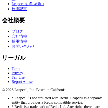
Leapcellを選ぶ理由
技術記事
会社概要
ブログ
会社情報
採用情報
お問い合わせ
リーガル
Term
Privacy
Fair Use
Report Abuse
© 2026
Leapcell, Inc.
Based in California.
* Leapcell is not affiliated with Redis. Leapcell is a separate
entity that provides a Redis-compatible service.
* Redis is a trademark of Redis Ltd. Any rights therein are