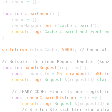
let
 cache 
=
{
}
;
function
clearCache
(
)
{
    cache 
=
{
}
;
    cacheManager
.
emit
(
'cache-cleared'
)
;
console
.
log
(
'Cache cleared and event emi
}
setInterval
(
clearCache
,
5000
)
;
// Cache alle
// Beispiel für einen Request-Handler (konze
function
handleRequest
(
req
,
 res
)
{
const
 requestId 
=
Math
.
random
(
)
.
toString
console
.
log
(
`
Request 
${
requestId
}
 starte
// LEAKY CODE: Einen Listener registrier
const
cacheClearedListener
=
(
)
=>
{
console
.
log
(
`
Request 
${
requestId
}
 de
// Stellen Sie sich hier eine anfrag