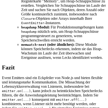
Registerkarte "Memory", um Heap-Schnappschüsse zu
erstellen. Vergleichen Sie Schnappschüsse im Laufe der
Zeit und suchen Sie nach Objekten, deren Anzahl oder
Größe kontinuierlich zunimmt, insbesondere nach
-Objekten oder Arrays innerhalb Ihrer
Closure
-Instanzen.
EventEmitter
Modul:
Für Produktionsumgebungen kann
heapdump
nützlich sein, um Heap-Schnappschüsse
heapdump
programmgesteuert zu generieren, wenn
Speicherschwellen erreicht werden.
(oder ähnliches):
Diese Module
memwatch-next
können Speicherlecks erkennen, indem sie das Heap-
Wachstum im Laufe der Zeit überwachen und
Ereignisse auslösen, wenn Lecks identifiziert werden.
Fazit
Event Emitters sind ein Eckpfeiler von Node.js und bieten flexible
und leistungsstarke Kommunikation. Die Missachtung der
Lebenszyklusverwaltung von Listenern, insbesondere bei
, kann jedoch zu heimtückischen Speicherlecks
emitter.on(...)
führen, die die Anwendungsleistung beeinträchtigen. Indem Sie
konsequent mit
emitter.on(...)
emitter.off(...)
kombinieren, wenn Listener nicht mehr benötigt werden, oder