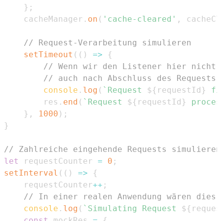
}
;
    cacheManager
.
on
(
'cache-cleared'
,
 cacheCl
// Request-Verarbeitung simulieren
setTimeout
(
(
)
=>
{
// Wenn wir den Listener hier nicht 
// auch nach Abschluss des Requests 
console
.
log
(
`
Request 
${
requestId
}
 fi
        res
.
end
(
`
Request 
${
requestId
}
 proces
}
,
1000
)
;
}
// Zahlreiche eingehende Requests simulieren
let
 requestCounter 
=
0
;
setInterval
(
(
)
=>
{
    requestCounter
++
;
// In einer realen Anwendung wären dies 
console
.
log
(
`
Simulating Request 
${
reques
const
 mockRes 
=
{