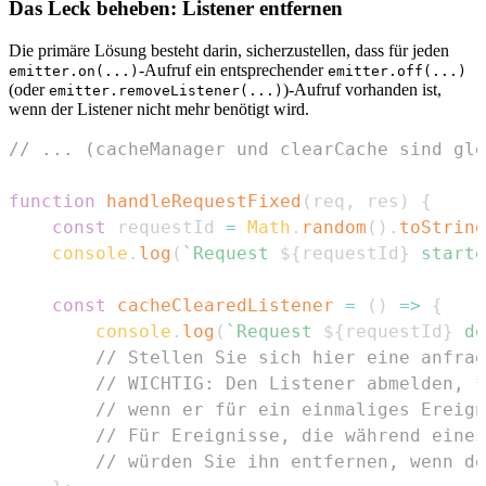
Das Leck beheben: Listener entfernen
Die primäre Lösung besteht darin, sicherzustellen, dass für jeden
-Aufruf ein entsprechender
emitter.on(...)
emitter.off(...)
(oder
)-Aufruf vorhanden ist,
emitter.removeListener(...)
wenn der Listener nicht mehr benötigt wird.
// ... (cacheManager und clearCache sind gle
function
handleRequestFixed
(
req
,
 res
)
{
const
 requestId 
=
Math
.
random
(
)
.
toString
console
.
log
(
`
Request 
${
requestId
}
 starte
const
cacheClearedListener
=
(
)
=>
{
console
.
log
(
`
Request 
${
requestId
}
 de
// Stellen Sie sich hier eine anfrag
// WICHTIG: Den Listener abmelden, *
// wenn er für ein einmaliges Ereign
// Für Ereignisse, die während eines
// würden Sie ihn entfernen, wenn de