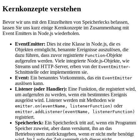
Kernkonzepte verstehen
Bevor wir uns mit den Einzelheiten von Speicherlecks befassen,
lassen Sie uns kurz einige Kernkonzepte im Zusammenhang mit
Event Emitters in Node.js wiederholen.
EventEmitter:
Dies ist eine Klasse in Node.js, die es
Objekten ermöglicht, benannte Ereignisse auszulösen, die
dazu führen, dass zuvor registrierte
-Objekte
Function
aufgerufen werden. Viele integrierte Node.js-Objekte, wie
Streams und HTTP-Server, erben von der
-
EventEmitter
Schnittstelle oder implementieren sie.
Event:
Ein benanntes Vorkommnis, das ein
EventEmitter
auslösen kann.
Listener (oder Handler):
Eine Funktion, die registriert wird,
um aufgerufen zu werden, wenn ein bestimmtes Ereignis
ausgelöst wird. Listener werden mit Methoden wie
oder
emitter.on(eventName, listenerFunction)
emitter.addListener(eventName, listenerFunction)
registriert.
Speicherleck:
Ein Speicherleck tritt auf, wenn ein Programm
Speicher zuweist, aber dann versäumt, ihn an das
Betriebssystem zurückzugeben, wenn er nicht mehr benötigt
wird. Im Laufe der Zeit sammelt sich dieser nicht