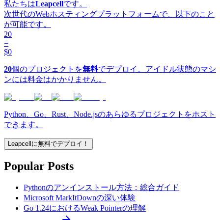
私たちは
Leapcell
です。
次世代のWebホスティングプラットフォームで、以下のこと
が可能です。
20
=
$0
20
個のプロジェクトを
無料
でデプロイ。アイドル状態のマシ
ンには料金はかかりません。
Python、Go、Rust、Node.jsのあらゆるプロジェクトをホスト
できます。
Leapcellに無料でデプロイ！
Popular Posts
Pythonのアンインストール方法：総合ガイド
Microsoft MarkItDownの深い体験
Go 1.24におけるWeak Pointerの理解