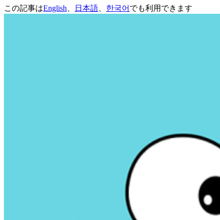
この記事は
English
、
日本語
、
한국어
でも利用できます