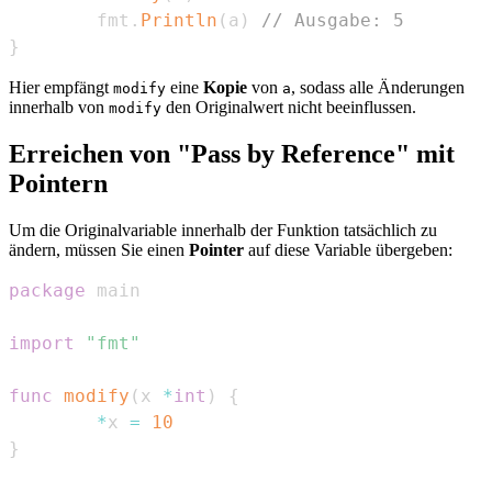
        fmt
.
Println
(
a
)
// Ausgabe: 5
}
Hier empfängt
eine
Kopie
von
, sodass alle Änderungen
modify
a
innerhalb von
den Originalwert nicht beeinflussen.
modify
Erreichen von "Pass by Reference" mit
Pointern
Um die Originalvariable innerhalb der Funktion tatsächlich zu
ändern, müssen Sie einen
Pointer
auf diese Variable übergeben:
package
import
"fmt"
func
modify
(
x 
*
int
)
{
*
x 
=
10
}