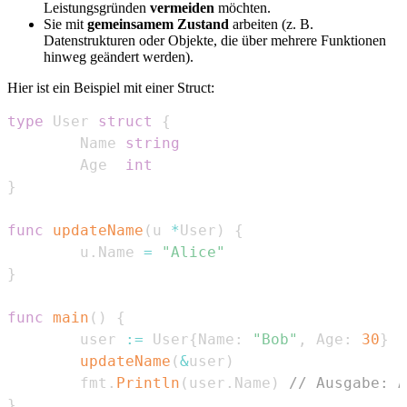
Leistungsgründen
vermeiden
möchten.
Sie mit
gemeinsamem Zustand
arbeiten (z. B.
Datenstrukturen oder Objekte, die über mehrere Funktionen
hinweg geändert werden).
Hier ist ein Beispiel mit einer Struct:
type
 User 
struct
{
        Name 
string
        Age  
int
}
func
updateName
(
u 
*
User
)
{
        u
.
Name 
=
"Alice"
}
func
main
(
)
{
        user 
:=
 User
{
Name
:
"Bob"
,
 Age
:
30
}
updateName
(
&
user
)
        fmt
.
Println
(
user
.
Name
)
// Ausgabe: A
}