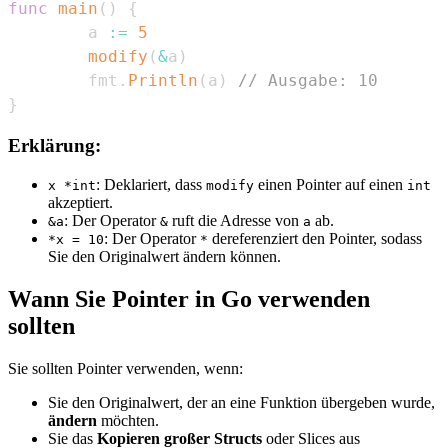
func
main
(
)
{
        a 
:=
5
modify
(
&
a
)
        fmt
.
Println
(
a
)
// Ausgabe: 10
}
Erklärung:
: Deklariert, dass
einen Pointer auf einen
x *int
modify
int
akzeptiert.
: Der Operator
ruft die Adresse von
ab.
&a
&
a
: Der Operator
dereferenziert den Pointer, sodass
*x = 10
*
Sie den Originalwert ändern können.
Wann Sie Pointer in Go verwenden
sollten
Sie sollten Pointer verwenden, wenn:
Sie den Originalwert, der an eine Funktion übergeben wurde,
ändern
möchten.
Sie das
Kopieren großer Structs
oder Slices aus