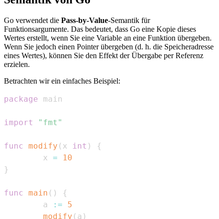
Go verwendet die
Pass-by-Value
-Semantik für
Funktionsargumente. Das bedeutet, dass Go eine Kopie dieses
Wertes erstellt, wenn Sie eine Variable an eine Funktion übergeben.
Wenn Sie jedoch einen Pointer übergeben (d. h. die Speicheradresse
eines Wertes), können Sie den Effekt der Übergabe per Referenz
erzielen.
Betrachten wir ein einfaches Beispiel:
package
import
"fmt"
func
modify
(
x 
int
)
{
        x 
=
10
}
func
main
(
)
{
        a 
:=
5
modify
(
a
)