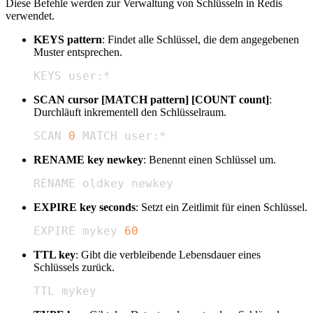
Diese Befehle werden zur Verwaltung von Schlüsseln in Redis
verwendet.
KEYS pattern
: Findet alle Schlüssel, die dem angegebenen
Muster entsprechen.
KEYS user:*
SCAN cursor [MATCH pattern] [COUNT count]
:
Durchläuft inkrementell den Schlüsselraum.
SCAN 
0
 MATCH user:*
RENAME key newkey
: Benennt einen Schlüssel um.
RENAME oldkey newkey
EXPIRE key seconds
: Setzt ein Zeitlimit für einen Schlüssel.
EXPIRE mykey 
60
TTL key
: Gibt die verbleibende Lebensdauer eines
Schlüssels zurück.
TTL mykey