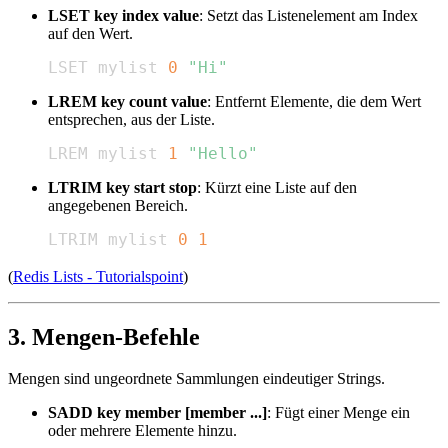
LSET key index value
: Setzt das Listenelement am Index
auf den Wert.
LSET mylist 
0
"Hi"
LREM key count value
: Entfernt Elemente, die dem Wert
entsprechen, aus der Liste.
LREM mylist 
1
"Hello"
LTRIM key start stop
: Kürzt eine Liste auf den
angegebenen Bereich.
LTRIM mylist 
0
1
(
Redis Lists - Tutorialspoint
)
3. Mengen-Befehle
Mengen sind ungeordnete Sammlungen eindeutiger Strings.
SADD key member [member ...]
: Fügt einer Menge ein
oder mehrere Elemente hinzu.