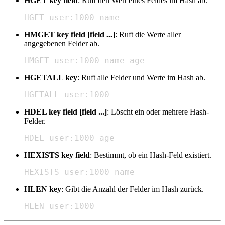
HGET key field
: Ruft den Wert eines Feldes im Hash ab.
HGET user:1000 name
HMGET key field [field ...]
: Ruft die Werte aller
angegebenen Felder ab.
HMGET user:1000 name age
HGETALL key
: Ruft alle Felder und Werte im Hash ab.
HGETALL user:1000
HDEL key field [field ...]
: Löscht ein oder mehrere Hash-
Felder.
HDEL user:1000 age
HEXISTS key field
: Bestimmt, ob ein Hash-Feld existiert.
HEXISTS user:1000 name
HLEN key
: Gibt die Anzahl der Felder im Hash zurück.
HLEN user:1000