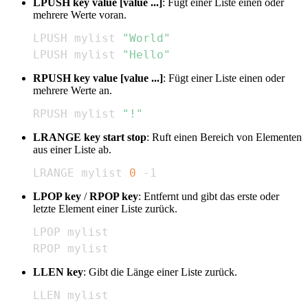
LPUSH key value [value ...]
: Fügt einer Liste einen oder
mehrere Werte voran.
LPUSH mylist 
"World"
LPUSH mylist 
"Hello"
RPUSH key value [value ...]
: Fügt einer Liste einen oder
mehrere Werte an.
RPUSH mylist 
"!"
LRANGE key start stop
: Ruft einen Bereich von Elementen
aus einer Liste ab.
LRANGE mylist 
0
 -1
LPOP key
/
RPOP key
: Entfernt und gibt das erste oder
letzte Element einer Liste zurück.
RPOP mylist
LLEN key
: Gibt die Länge einer Liste zurück.
LLEN mylist