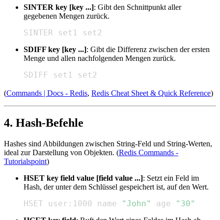
SINTER key [key ...]
: Gibt den Schnittpunkt aller
gegebenen Mengen zurück.
SINTER set1 set2
SDIFF key [key ...]
: Gibt die Differenz zwischen der ersten
Menge und allen nachfolgenden Mengen zurück.
SDIFF set1 set2
(
Commands | Docs - Redis
,
Redis Cheat Sheet & Quick Reference
)
4. Hash-Befehle
Hashes sind Abbildungen zwischen String-Feld und String-Werten,
ideal zur Darstellung von Objekten. (
Redis Commands -
Tutorialspoint
)
HSET key field value [field value ...]
: Setzt ein Feld im
Hash, der unter dem Schlüssel gespeichert ist, auf den Wert.
HSET user:1000 name 
"John"
 age 
"30"