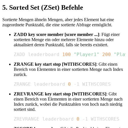
5. Sorted Set (ZSet) Befehle
Sortierte Mengen ähneln Mengen, aber jedes Element hat eine
zugeordnete Punktzahl, die eine sortierte Abfrage ermöglicht.
ZADD key score member [score member ...]
: Fügt einer
sortierten Menge ein oder mehrere Elemente hinzu oder
aktualisiert deren Punktzahl, falls sie bereits existiert.
ZADD leaderboard 
100
"Player1"
200
"Play
ZRANGE key start stop [WITHSCORES]
: Gibt einen
Bereich von Elementen in einer sortierten Menge nach Index
zurück.
ZRANGE leaderboard 
0
 -1 WITHSCORES
ZREVRANGE key start stop [WITHSCORES]
: Gibt
einen Bereich von Elementen in einer sortierten Menge nach
Index zurück, wobei die Punktzahlen von hoch nach niedrig
sortiert sind.
ZREVRANGE leaderboard 
0
 -1 WITHSCORES