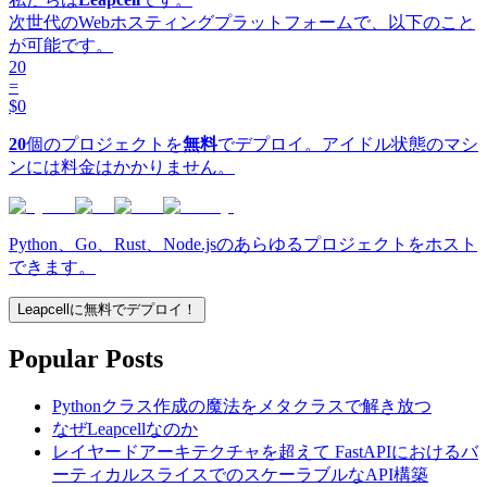
次世代のWebホスティングプラットフォームで、以下のこと
が可能です。
20
=
$0
20
個のプロジェクトを
無料
でデプロイ。アイドル状態のマシ
ンには料金はかかりません。
Python、Go、Rust、Node.jsのあらゆるプロジェクトをホスト
できます。
Leapcellに無料でデプロイ！
Popular Posts
Pythonクラス作成の魔法をメタクラスで解き放つ
なぜLeapcellなのか
レイヤードアーキテクチャを超えて FastAPIにおけるバ
ーティカルスライスでのスケーラブルなAPI構築