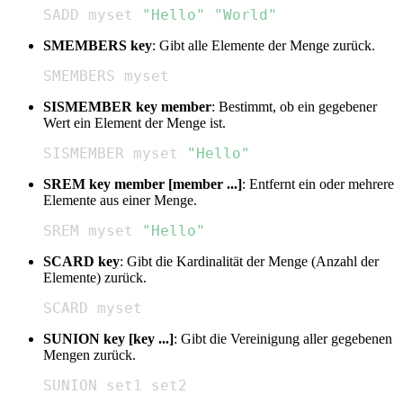
SADD myset 
"Hello"
"World"
SMEMBERS key
: Gibt alle Elemente der Menge zurück.
SMEMBERS myset
SISMEMBER key member
: Bestimmt, ob ein gegebener
Wert ein Element der Menge ist.
SISMEMBER myset 
"Hello"
SREM key member [member ...]
: Entfernt ein oder mehrere
Elemente aus einer Menge.
SREM myset 
"Hello"
SCARD key
: Gibt die Kardinalität der Menge (Anzahl der
Elemente) zurück.
SCARD myset
SUNION key [key ...]
: Gibt die Vereinigung aller gegebenen
Mengen zurück.
SUNION set1 set2