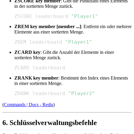
ZSCORE key member
: Gibt die Punktzahl eines Elements
in der sortierten Menge zurück.
ZSCORE leaderboard 
"Player1"
ZREM key member [member ...]
: Entfernt ein oder mehrere
Elemente aus einer sortierten Menge.
ZREM leaderboard 
"Player1"
ZCARD key
: Gibt die Anzahl der Elemente in einer
sortierten Menge zurück.
ZCARD leaderboard
ZRANK key member
: Bestimmt den Index eines Elements
in einer sortierten Menge.
ZRANK leaderboard 
"Player2"
(
Commands | Docs - Redis
)
6. Schlüsselverwaltungsbefehle