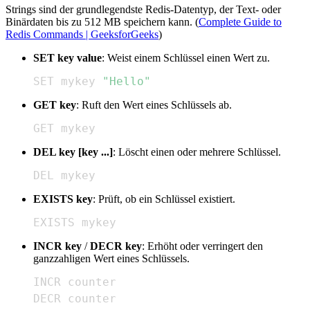
Strings sind der grundlegendste Redis-Datentyp, der Text- oder
Binärdaten bis zu 512 MB speichern kann. (
Complete Guide to
Redis Commands | GeeksforGeeks
)
SET key value
: Weist einem Schlüssel einen Wert zu.
SET mykey 
"Hello"
GET key
: Ruft den Wert eines Schlüssels ab.
GET mykey
DEL key [key ...]
: Löscht einen oder mehrere Schlüssel.
DEL mykey
EXISTS key
: Prüft, ob ein Schlüssel existiert.
EXISTS mykey
INCR key
/
DECR key
: Erhöht oder verringert den
ganzzahligen Wert eines Schlüssels.
DECR counter