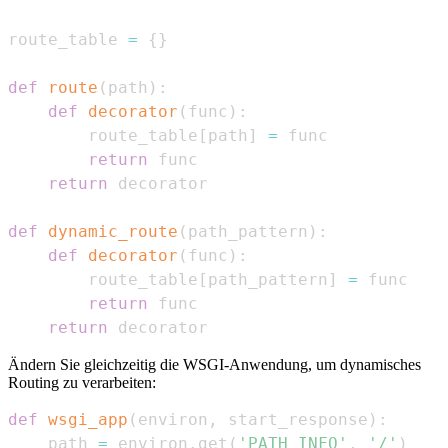
route_table 
=
{
}
def
route
(
path
)
:
def
decorator
(
func
)
:
        route_table
[
path
]
=
return
return
def
dynamic_route
(
path_pattern
)
:
def
decorator
(
func
)
:
        route_table
[
path_pattern
]
=
return
return
 decorator
Ändern Sie gleichzeitig die WSGI-Anwendung, um dynamisches
Routing zu verarbeiten:
def
wsgi_app
(
environ
,
 start_response
)
:
    path 
=
 environ
.
get
(
'PATH_INFO'
,
'/'
)