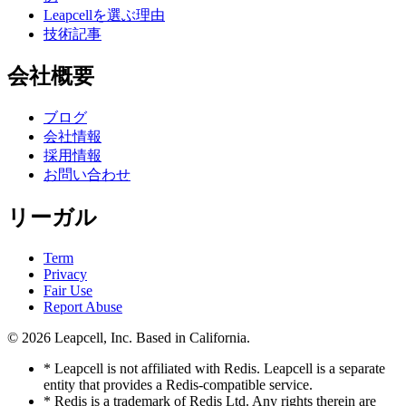
Leapcellを選ぶ理由
技術記事
会社概要
ブログ
会社情報
採用情報
お問い合わせ
リーガル
Term
Privacy
Fair Use
Report Abuse
© 2026
Leapcell, Inc.
Based in California.
* Leapcell is not affiliated with Redis. Leapcell is a separate
entity that provides a Redis-compatible service.
* Redis is a trademark of Redis Ltd. Any rights therein are