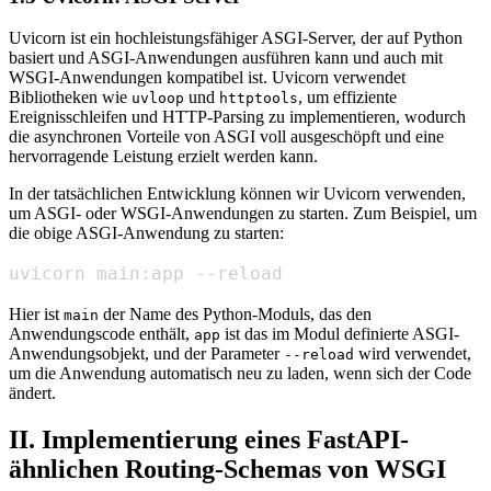
Uvicorn ist ein hochleistungsfähiger ASGI-Server, der auf Python
basiert und ASGI-Anwendungen ausführen kann und auch mit
WSGI-Anwendungen kompatibel ist. Uvicorn verwendet
Bibliotheken wie
und
, um effiziente
uvloop
httptools
Ereignisschleifen und HTTP-Parsing zu implementieren, wodurch
die asynchronen Vorteile von ASGI voll ausgeschöpft und eine
hervorragende Leistung erzielt werden kann.
In der tatsächlichen Entwicklung können wir Uvicorn verwenden,
um ASGI- oder WSGI-Anwendungen zu starten. Zum Beispiel, um
die obige ASGI-Anwendung zu starten:
uvicorn main:app --reload
Hier ist
der Name des Python-Moduls, das den
main
Anwendungscode enthält,
ist das im Modul definierte ASGI-
app
Anwendungsobjekt, und der Parameter
wird verwendet,
--reload
um die Anwendung automatisch neu zu laden, wenn sich der Code
ändert.
II. Implementierung eines FastAPI-
ähnlichen Routing-Schemas von WSGI