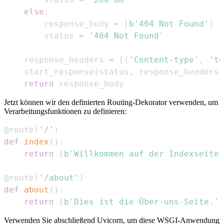
else
:
        response_body 
=
[
b'404 Not Found'
]
        status 
=
'404 Not Found'
    response_headers 
=
[
(
'Content-type'
,
'te
    start_response
(
status
,
 response_headers
)
return
 response_body
Jetzt können wir den definierten Routing-Dekorator verwenden, um
Verarbeitungsfunktionen zu definieren:
@route
(
'/'
)
def
index
(
)
:
return
[
b'Willkommen auf der Indexseite!
@route
(
'/about'
)
def
about
(
)
:
return
[
b'Dies ist die Über-uns-Seite.'
]
Verwenden Sie abschließend Uvicorn, um diese WSGI-Anwendung