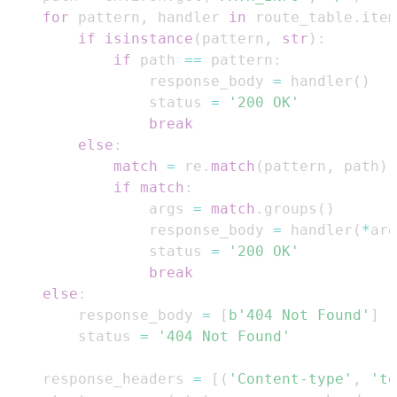
for
 pattern
,
 handler 
in
 route_table
.
item
if
isinstance
(
pattern
,
str
)
:
if
 path 
==
 pattern
:
                response_body 
=
 handler
(
)
                status 
=
'200 OK'
break
else
:
match
=
 re
.
match
(
pattern
,
 path
)
if
match
:
                args 
=
match
.
groups
(
)
                response_body 
=
 handler
(
*
arg
                status 
=
'200 OK'
break
else
:
        response_body 
=
[
b'404 Not Found'
]
        status 
=
'404 Not Found'
    response_headers 
=
[
(
'Content-type'
,
'te