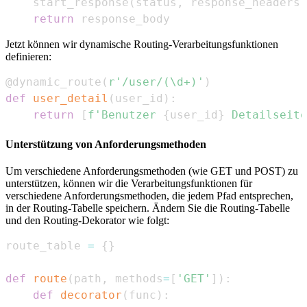
    start_response
(
status
,
 response_headers
)
return
 response_body
Jetzt können wir dynamische Routing-Verarbeitungsfunktionen
definieren:
@dynamic_route
(
r'/user/(\d+)'
)
def
user_detail
(
user_id
)
:
return
[
f'Benutzer 
{
user_id
}
 Detailseite
Unterstützung von Anforderungsmethoden
Um verschiedene Anforderungsmethoden (wie GET und POST) zu
unterstützen, können wir die Verarbeitungsfunktionen für
verschiedene Anforderungsmethoden, die jedem Pfad entsprechen,
in der Routing-Tabelle speichern. Ändern Sie die Routing-Tabelle
und den Routing-Dekorator wie folgt:
route_table 
=
{
}
def
route
(
path
,
 methods
=
[
'GET'
]
)
:
def
decorator
(
func
)
: