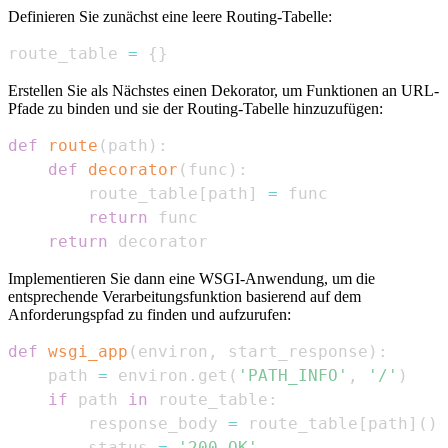
Definieren Sie zunächst eine leere Routing-Tabelle:
route_table 
=
{
}
Erstellen Sie als Nächstes einen Dekorator, um Funktionen an URL-
Pfade zu binden und sie der Routing-Tabelle hinzuzufügen:
def
route
(
path
)
:
def
decorator
(
func
)
:
        route_table
[
path
]
=
return
return
 decorator
Implementieren Sie dann eine WSGI-Anwendung, um die
entsprechende Verarbeitungsfunktion basierend auf dem
Anforderungspfad zu finden und aufzurufen:
def
wsgi_app
(
environ
,
 start_response
)
:
    path 
=
 environ
.
get
(
'PATH_INFO'
,
'/'
)
if
 path 
in
 route_table
:
        response_body 
=
 route_table
[
path
]
(
)
        status 
=
'200 OK'