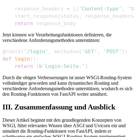
    response_headers 
=
[
(
'Content-type'
,
'te
    start_response
(
status
,
 response_headers
)
return
 response_body
Jetzt können wir Verarbeitungsfunktionen definieren, die
verschiedene Anforderungsmethoden unterstützen:
@route
(
'/login'
,
 methods
=
[
'GET'
,
'POST'
]
)
def
login
(
)
:
return
[
b'Login-Seite.'
]
Durch die obigen Verbesserungen ist unser WSGI-Routing-System
vollständiger geworden und kann dynamisches Routing und
verschiedene Anforderungsmethoden unterstützen, wodurch es sich
den Routing-Funktionen von FastAPI weiter annähert.
III. Zusammenfassung und Ausblick
Dieser Artikel beginnt mit den grundlegenden Konzepten von
WSGI, führt relevantes Wissen über ASGI und Uvicorn ein und
simuliert die Routing-Funktionen von FastAPI, indem er
schrittweise ein einfaches WSGI-Routing-System implementiert.