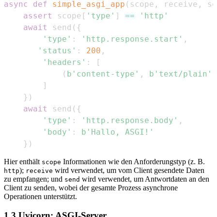
async
def
simple_asgi_app
(
scope
,
 receive
,
 se
assert
 scope
[
'type'
]
==
'http'
await
 send
(
{
'type'
:
'http.response.start'
,
'status'
:
200
,
'headers'
:
[
(
b'content-type'
,
b'text/plain'
)
]
}
)
await
 send
(
{
'type'
:
'http.response.body'
,
'body'
:
b'Hallo, ASGI!'
}
)
Hier enthält
Informationen wie den Anforderungstyp (z. B.
scope
);
wird verwendet, um vom Client gesendete Daten
http
receive
zu empfangen; und
wird verwendet, um Antwortdaten an den
send
Client zu senden, wobei der gesamte Prozess asynchrone
Operationen unterstützt.
1.3 Uvicorn: ASGI-Server