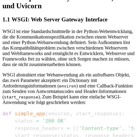
und Uvicorn
1.1 WSGI: Web Server Gateway Interface
WSGI ist eine Standardschnittstelle in der Python-Webentwicklung,
die die Kommunikationsspezifikation zwischen einem Webserver
und einer Python-Webanwendung definiert. Sein Aufkommen löst
das Kompatibilitätsproblem zwischen verschiedenen Webservern
und Webframeworks und ermöglicht es Entwicklern, Webserver und
Frameworks frei zu wählen, ohne sich Sorgen machen zu müssen,
dass sie nicht zusammenarbeiten können.
WSGI abstrahiert eine Webanwendung als ein aufrufbares Objekt,
das zwei Parameter akzeptiert: ein Dictionary mit
Anforderungsinformationen (
) und eine Callback-Funktion
environ
zum Senden von Antwortstatuscodes und Header-Informationen
(
). Zum Beispiel kann eine einfache WSGI-
start_response
Anwendung wie folgt geschrieben werden:
def
simple_app
(
environ
,
 start_response
)
:
    status 
=
'200 OK'
    response_headers 
=
[
(
'Content-type'
,
'te
    start_response
(
status
,
 response_headers
)