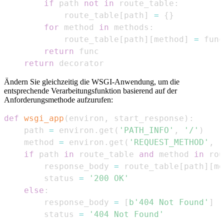
if
 path 
not
in
 route_table
:
            route_table
[
path
]
=
{
}
for
 method 
in
 methods
:
            route_table
[
path
]
[
method
]
=
return
return
 decorator
Ändern Sie gleichzeitig die WSGI-Anwendung, um die
entsprechende Verarbeitungsfunktion basierend auf der
Anforderungsmethode aufzurufen:
def
wsgi_app
(
environ
,
 start_response
)
:
    path 
=
 environ
.
get
(
'PATH_INFO'
,
'/'
)
    method 
=
 environ
.
get
(
'REQUEST_METHOD'
,
'
if
 path 
in
 route_table 
and
 method 
in
 rou
        response_body 
=
 route_table
[
path
]
[
me
        status 
=
'200 OK'
else
:
        response_body 
=
[
b'404 Not Found'
]
        status 
=
'404 Not Found'