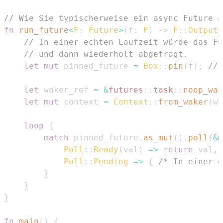
// Wie Sie typischerweise ein async Future a
fn
run_future
<
F
:
Future
>
(
f
:
F
)
->
F
::
Output
// In einer echten Laufzeit würde das Fu
// und dann wiederholt abgefragt.
let
mut
 pinned_future 
=
Box
::
pin
(
f
)
;
// 
let
 waker_ref 
=
&
futures
::
task
::
noop_wak
let
mut
 context 
=
Context
::
from_waker
(
wa
loop
{
match
 pinned_future
.
as_mut
(
)
.
poll
(
&
m
Poll
::
Ready
(
val
)
=>
return
 val
,
Poll
::
Pending
=>
{
/* In einer e
}
}
}
fn
main
(
)
{