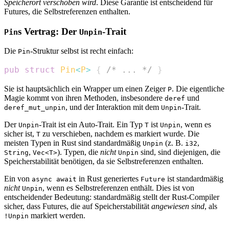
Speicherort verschoben wird
. Diese Garantie ist entscheidend für
Futures, die Selbstreferenzen enthalten.
s Vertrag: Der
-Trait
Pin
Unpin
Die
-Struktur selbst ist recht einfach:
Pin
pub
struct
Pin
<
P
>
{
/* ... */
}
Sie ist hauptsächlich ein Wrapper um einen Zeiger
. Die eigentliche
P
Magie kommt von ihren Methoden, insbesondere
und
deref
, und der Interaktion mit dem
-Trait.
deref_mut_unpin
Unpin
Der
-Trait ist ein Auto-Trait. Ein Typ
ist
, wenn es
Unpin
T
Unpin
sicher ist,
zu verschieben, nachdem es markiert wurde. Die
T
meisten Typen in Rust sind standardmäßig
(z. B.
,
Unpin
i32
,
). Typen, die
nicht
sind, sind diejenigen, die
String
Vec<T>
Unpin
Speicherstabilität benötigen, da sie Selbstreferenzen enthalten.
Ein von
in Rust generiertes
ist standardmäßig
async await
Future
nicht
, wenn es Selbstreferenzen enthält. Dies ist von
Unpin
entscheidender Bedeutung: standardmäßig stellt der Rust-Compiler
sicher, dass Futures, die auf Speicherstabilität
angewiesen sind
, als
markiert werden.
!Unpin