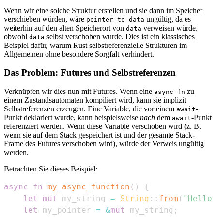
Wenn wir eine solche Struktur erstellen und sie dann im Speicher
verschieben würden, wäre
ungültig, da es
pointer_to_data
weiterhin auf den alten Speicherort von
verweisen würde,
data
obwohl
selbst verschoben wurde. Dies ist ein klassisches
data
Beispiel dafür, warum Rust selbstreferenzielle Strukturen im
Allgemeinen ohne besondere Sorgfalt verhindert.
Das Problem: Futures und Selbstreferenzen
Verknüpfen wir dies nun mit Futures. Wenn eine
zu
async fn
einem Zustandsautomaten kompiliert wird, kann sie implizit
Selbstreferenzen erzeugen. Eine Variable, die vor einem
-
await
Punkt deklariert wurde, kann beispielsweise
nach
dem
-Punkt
await
referenziert werden. Wenn diese Variable verschoben wird (z. B.
wenn sie auf dem Stack gespeichert ist und der gesamte Stack-
Frame des Futures verschoben wird), würde der Verweis ungültig
werden.
Betrachten Sie dieses Beispiel:
async
fn
my_async_function
(
)
{
let
mut
 my_string 
=
String
::
from
(
"Hello"
let
 my_pointer 
=
&
mut
 my_string
;