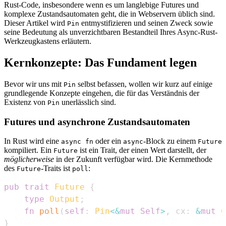
Rust-Code, insbesondere wenn es um langlebige Futures und
komplexe Zustandsautomaten geht, die in Webservern üblich sind.
Dieser Artikel wird
entmystifizieren und seinen Zweck sowie
Pin
seine Bedeutung als unverzichtbaren Bestandteil Ihres Async-Rust-
Werkzeugkastens erläutern.
Kernkonzepte: Das Fundament legen
Bevor wir uns mit
selbst befassen, wollen wir kurz auf einige
Pin
grundlegende Konzepte eingehen, die für das Verständnis der
Existenz von
unerlässlich sind.
Pin
Futures und asynchrone Zustandsautomaten
In Rust wird eine
oder ein
-Block zu einem
async fn
async
Future
kompiliert. Ein
ist ein Trait, der einen Wert darstellt, der
Future
möglicherweise
in der Zukunft verfügbar wird. Die Kernmethode
des
-Traits ist
:
Future
poll
pub
trait
Future
{
type
Output
;
fn
poll
(
self
:
Pin
<
&
mut
Self
>
,
 cx
:
&
mut
C
}