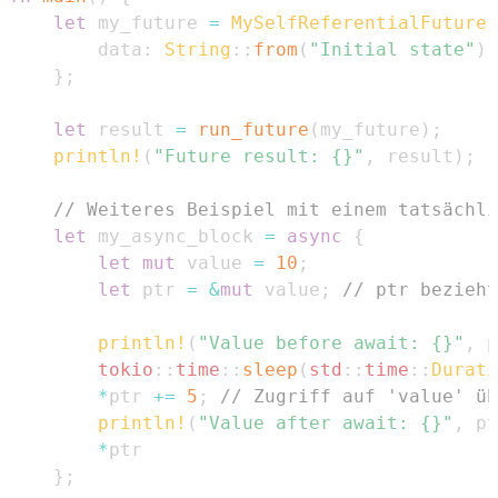
let
 my_future 
=
MySelfReferentialFuture
        data
:
String
::
from
(
"Initial state"
)
,
}
;
let
 result 
=
run_future
(
my_future
)
;
println!
(
"Future result: {}"
,
 result
)
;
// Weiteres Beispiel mit einem tatsächli
let
 my_async_block 
=
async
{
let
mut
 value 
=
10
;
let
 ptr 
=
&
mut
 value
;
// ptr bezieht
println!
(
"Value before await: {}"
,
 p
tokio
::
time
::
sleep
(
std
::
time
::
Durati
*
ptr 
+=
5
;
// Zugriff auf 'value' üb
println!
(
"Value after await: {}"
,
 pt
*
}
;