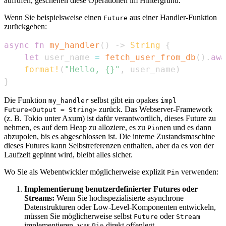
aufrufen, geschehen diese Operationen im Hintergrund.
Wenn Sie beispielsweise einen
aus einer Handler-Funktion
Future
zurückgeben:
async
fn
my_handler
(
)
->
String
{
let
 user_name 
=
fetch_user_from_db
(
)
.
awa
format!
(
"Hello, {}"
,
 user_name
)
}
Die Funktion
selbst gibt ein opakes
my_handler
impl
zurück. Das Webserver-Framework
Future<Output = String>
(z. B. Tokio unter Axum) ist dafür verantwortlich, dieses Future zu
nehmen, es auf dem Heap zu alloziere, es zu
nen und es dann
Pin
abzupolen, bis es abgeschlossen ist. Die interne Zustandsmaschine
dieses Futures kann Selbstreferenzen enthalten, aber da es von der
Laufzeit gepinnt wird, bleibt alles sicher.
Wo Sie als Webentwickler möglicherweise explizit
verwenden:
Pin
Implementierung benutzerdefinierter Futures oder
Streams:
Wenn Sie hochspezialisierte asynchrone
Datenstrukturen oder Low-Level-Komponenten entwickeln,
müssen Sie möglicherweise selbst
oder
Future
Stream
implementieren, was
direkt offenlegt.
Pin