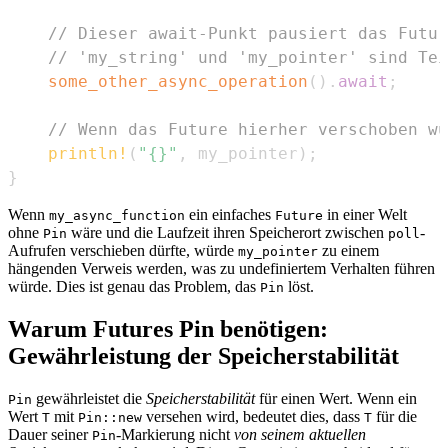
// Dieser await-Punkt pausiert das Futur
// 'my_string' und 'my_pointer' sind Tei
some_other_async_operation
(
)
.
await
;
// Wenn das Future hierher verschoben wü
println!
(
"{}"
,
 my_pointer
)
;
}
Wenn
ein einfaches
in einer Welt
my_async_function
Future
ohne
wäre und die Laufzeit ihren Speicherort zwischen
-
Pin
poll
Aufrufen verschieben dürfte, würde
zu einem
my_pointer
hängenden Verweis werden, was zu undefiniertem Verhalten führen
würde. Dies ist genau das Problem, das
löst.
Pin
Warum Futures Pin benötigen:
Gewährleistung der Speicherstabilität
gewährleistet die
Speicherstabilität
für einen Wert. Wenn ein
Pin
Wert
mit
versehen wird, bedeutet dies, dass
für die
T
Pin::new
T
Dauer seiner
-Markierung nicht
von seinem aktuellen
Pin