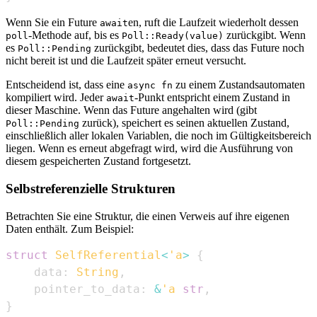
Wenn Sie ein Future
en, ruft die Laufzeit wiederholt dessen
await
-Methode auf, bis es
zurückgibt. Wenn
poll
Poll::Ready(value)
es
zurückgibt, bedeutet dies, dass das Future noch
Poll::Pending
nicht bereit ist und die Laufzeit später erneut versucht.
Entscheidend ist, dass eine
zu einem Zustandsautomaten
async fn
kompiliert wird. Jeder
-Punkt entspricht einem Zustand in
await
dieser Maschine. Wenn das Future angehalten wird (gibt
zurück), speichert es seinen aktuellen Zustand,
Poll::Pending
einschließlich aller lokalen Variablen, die noch im Gültigkeitsbereich
liegen. Wenn es erneut abgefragt wird, wird die Ausführung von
diesem gespeicherten Zustand fortgesetzt.
Selbstreferenzielle Strukturen
Betrachten Sie eine Struktur, die einen Verweis auf ihre eigenen
Daten enthält. Zum Beispiel:
struct
SelfReferential
<
'a
>
{
    data
:
String
,
    pointer_to_data
:
&
'a
str
,
}