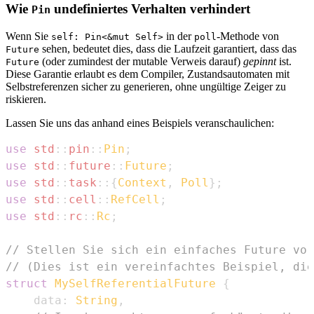
Wie
undefiniertes Verhalten verhindert
Pin
Wenn Sie
in der
-Methode von
self: Pin<&mut Self>
poll
sehen, bedeutet dies, dass die Laufzeit garantiert, dass das
Future
(oder zumindest der mutable Verweis darauf)
gepinnt
ist.
Future
Diese Garantie erlaubt es dem Compiler, Zustandsautomaten mit
Selbstreferenzen sicher zu generieren, ohne ungültige Zeiger zu
riskieren.
Lassen Sie uns das anhand eines Beispiels veranschaulichen:
use
std
::
pin
::
Pin
;
use
std
::
future
::
Future
;
use
std
::
task
::
{
Context
,
Poll
}
;
use
std
::
cell
::
RefCell
;
use
std
::
rc
::
Rc
;
// Stellen Sie sich ein einfaches Future vor
// (Dies ist ein vereinfachtes Beispiel, die
struct
MySelfReferentialFuture
{
    data
:
String
,