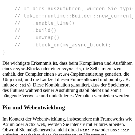
// Um dies auszuführen, würden Sie typis
// tokio::runtime::Builder::new_current_
//    .enable_time()
//    .build()
//    .unwrap()
//    .block_on(my_async_block);
}
Die wichtigste Erkenntnis ist, dass beim Kompilieren und Ausführen
eines
-Blocks oder einer
, die Selbstreferenzen
async
async fn
enthält, der Compiler einen
-Implementierung generiert, die
Future
ist, und die Laufzeit diesen Future alloziert und pinnt (z. B.
!Unpin
mit
). Diese Kombination garantiert, dass der Speicherort
Box::pin
des Futures während seiner Ausführung stabil bleibt und somit
hängende Verweise und undefiniertes Verhalten vermieden werden.
Pin und Webentwicklung
Im Kontext der Webentwicklung, insbesondere mit Frameworks wie
Axum oder Actix-web, werden Sie intensiv mit Futures arbeiten.
Obwohl Sie möglicherweise nicht direkt
oder
Pin::new
Box::pin