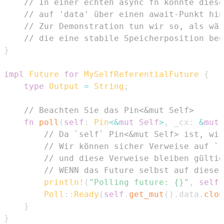
// In einer echten async fn könnte diese
// auf 'data' über einen await-Punkt hin
// Zur Demonstration tun wir so, als wär
// die eine stabile Speicherposition ben
}
impl
Future
for
MySelfReferentialFuture
{
type
Output
=
String
;
// Beachten Sie das Pin<&mut Self>
fn
poll
(
self
:
Pin
<
&
mut
Self
>
,
 _cx
:
&
mut
// Da `self` Pin<&mut Self> ist, wis
// Wir können sicher Verweise auf `s
// und diese Verweise bleiben gültig
// WENN das Future selbst auf dieser
println!
(
"Polling future: {}"
,
self
.
Poll
::
Ready
(
self
.
get_mut
(
)
.
data
.
clon
}
}