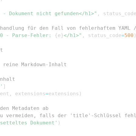
 - Dokument nicht gefunden</h1>"
,
 status_cod
handlung für den Fall von fehlerhaftem YAML 
0 - Parse-Fehler: 
{
e
}
</h1>"
,
 status_code
=
500
t
 reine Markdown-Inhalt
nhalt
'
]
ent
,
 extensions
=
extensions
)
den Metadaten ab
u vermeiden, falls der 'title'-Schlüssel feh
setteltes Dokument'
)