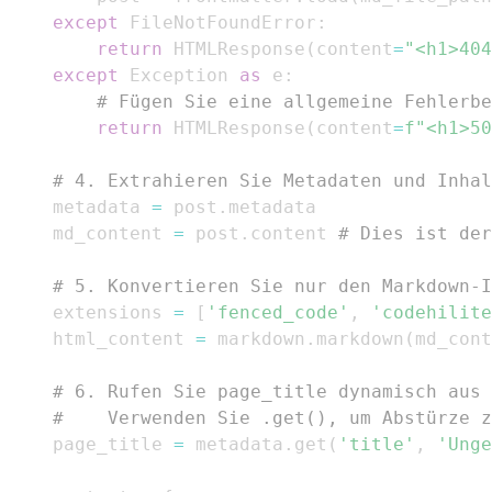
except
 FileNotFoundError
:
return
 HTMLResponse
(
content
=
"<h1>404
except
 Exception 
as
 e
:
# Fügen Sie eine allgemeine Fehlerbe
return
 HTMLResponse
(
content
=
f"<h1>50
# 4. Extrahieren Sie Metadaten und Inhal
    metadata 
=
 post
.
    md_content 
=
 post
.
content 
# Dies ist der
# 5. Konvertieren Sie nur den Markdown-I
    extensions 
=
[
'fenced_code'
,
'codehilite
    html_content 
=
 markdown
.
markdown
(
md_cont
# 6. Rufen Sie page_title dynamisch aus 
#    Verwenden Sie .get(), um Abstürze z
    page_title 
=
 metadata
.
get
(
'title'
,
'Unge