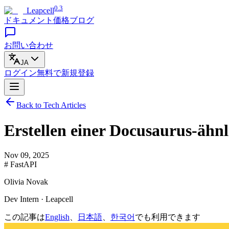
0.3
Leapcell
ドキュメント
価格
ブログ
お問い合わせ
JA
ログイン
無料で
新規登録
Back to Tech Articles
Erstellen einer Docusaurus-ähnl
Nov 09, 2025
# FastAPI
Olivia Novak
Dev Intern · Leapcell
この記事は
English
、
日本語
、
한국어
でも利用できます