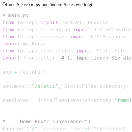
Öffnen Sie
und ändern Sie es wie folgt:
main.py
# main.py
from
 fastapi 
import
 FastAPI
,
from
 fastapi
.
templating 
import
from
 fastapi
.
responses 
import
import
from
 fastapi
.
staticfiles 
import
import
 frontmatter  
# 1. Importieren Sie di
app 
=
 FastAPI
(
)
app
.
mount
(
"/static"
,
 StaticFiles
(
directory
=
"
templates 
=
 Jinja2Templates
(
directory
=
"templ
# --- Home-Route (unverändert) ---
@app
.
get
(
"/"
,
 response_class
=
HTMLResponse
)