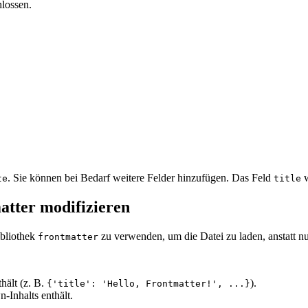
lossen.
. Sie können bei Bedarf weitere Felder hinzufügen. Das Feld
w
te
title
tter modifizieren
ibliothek
zu verwenden, um die Datei zu laden, anstatt n
frontmatter
thält (z. B.
).
{'title': 'Hello, Frontmatter!', ...}
-Inhalts enthält.