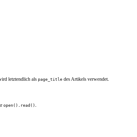
ird letztendlich als
des Artikels verwendet.
page_title
ur
.
open().read()