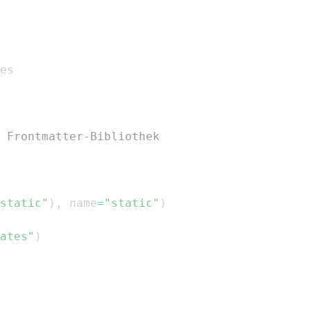
e Frontmatter-Bibliothek
static"
)
,
 name
=
"static"
)
ates"
)