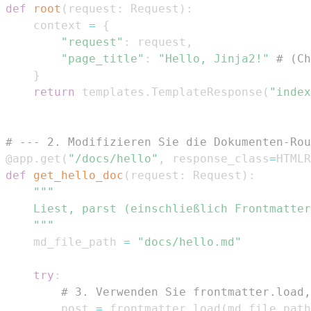
def
root
(
request
:
 Request
)
:
    context 
=
{
"request"
:
 request
,
"page_title"
:
"Hello, Jinja2!"
# (Ch
}
return
 templates
.
TemplateResponse
(
"index
# --- 2. Modifizieren Sie die Dokumenten-Rou
@app
.
get
(
"/docs/hello"
,
 response_class
=
HTMLR
def
get_hello_doc
(
request
:
 Request
)
:
    """
    md_file_path 
=
"docs/hello.md"
try
:
# 3. Verwenden Sie frontmatter.load,
        post 
=
 frontmatter
.
load
(
md_file_path