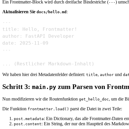
Ein Frontmatter-Block wird durch dreifache Bindestriche (
) umsch
---
Aktualisieren Sie
:
docs/hello.md
---
date: 2025-11-09
---
... (Restlicher Markdown-Inhalt)
Wir haben hier drei Metadatenfelder definiert:
,
und
title
author
da
Schritt 3:
zum Parsen von Frontma
main.py
Nun modifizieren wir die Routenfunktion
, um die B
get_hello_doc
Die Funktion
parst die Datei in zwei Teile:
frontmatter.load()
: Ein Dictionary, das alle Frontmatter-Daten en
post.metadata
: Ein String, der nur den Hauptteil des Markdown
post.content