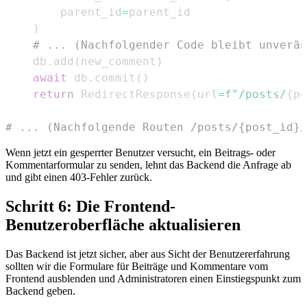
        parent_id
=
)
# ... (Nachfolgender Code bleibt unverän
    db
.
add
(
new_comment
)
await
 db
.
commit
(
)
return
 RedirectResponse
(
url
=
f"/posts/
{
po
# ... (Nachfolgende Routen /posts/{post_id}/
Wenn jetzt ein gesperrter Benutzer versucht, ein Beitrags- oder
Kommentarformular zu senden, lehnt das Backend die Anfrage ab
und gibt einen 403-Fehler zurück.
Schritt 6: Die Frontend-
Benutzeroberfläche aktualisieren
Das Backend ist jetzt sicher, aber aus Sicht der Benutzererfahrung
sollten wir die Formulare für Beiträge und Kommentare vom
Frontend ausblenden und Administratoren einen Einstiegspunkt zum
Backend geben.