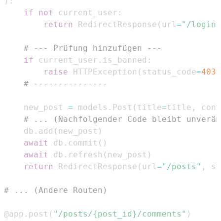
)
:
if
not
 current_user
:
return
 RedirectResponse
(
url
=
"/login"
# --- Prüfung hinzufügen ---
if
 current_user
.
is_banned
:
raise
 HTTPException
(
status_code
=
403
,
# ---------------
    new_post 
=
 models
.
Post
(
title
=
title
,
 cont
# ... (Nachfolgender Code bleibt unverän
    db
.
add
(
new_post
)
await
 db
.
commit
(
)
await
 db
.
refresh
(
new_post
)
return
 RedirectResponse
(
url
=
"/posts"
,
 st
# ... (Andere Routen)
@app
.
post
(
"/posts/{post_id}/comments"
)