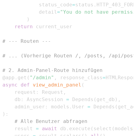
            status_code
=
status
.
HTTP_403_FORB
            detail
=
"You do not have permissi
)
return
# --- Routen ---
# ... (Vorherige Routen /, /posts, /api/post
# 2. Admin-Panel-Route hinzufügen
@app
.
get
(
"/admin"
,
 response_class
=
HTMLRespon
async
def
view_admin_panel
(
    request
:
 Request
,
    db
:
 AsyncSession 
=
 Depends
(
get_db
)
,
    admin_user
:
 models
.
User 
=
 Depends
(
get_ad
)
:
# Alle Benutzer abfragen
    result 
=
await
 db
.
execute
(
select
(
models
.
    users 
=
 result
.
scalars
(
)
.
all
(
)