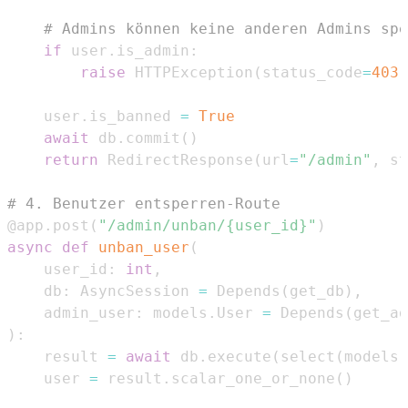
# Admins können keine anderen Admins spe
if
 user
.
is_admin
:
raise
 HTTPException
(
status_code
=
403
,
    user
.
is_banned 
=
True
await
 db
.
commit
(
)
return
 RedirectResponse
(
url
=
"/admin"
,
 st
# 4. Benutzer entsperren-Route
@app
.
post
(
"/admin/unban/{user_id}"
)
async
def
unban_user
(
    user_id
:
int
,
    db
:
 AsyncSession 
=
 Depends
(
get_db
)
,
    admin_user
:
 models
.
User 
=
 Depends
(
get_ad
)
:
    result 
=
await
 db
.
execute
(
select
(
models
.
    user 
=
 result
.
scalar_one_or_none
(
)