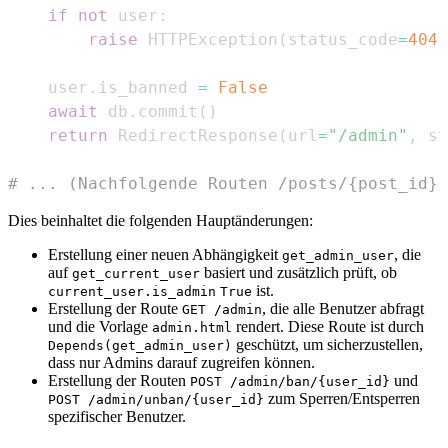
if
not
 user
:
raise
 HTTPException
(
status_code
=
404
,
    user
.
is_banned 
=
False
await
 db
.
commit
(
)
return
 RedirectResponse
(
url
=
"/admin"
,
 st
# ... (Nachfolgende Routen /posts/{post_id},
Dies beinhaltet die folgenden Hauptänderungen:
Erstellung einer neuen Abhängigkeit
, die
get_admin_user
auf
basiert und zusätzlich prüft, ob
get_current_user
ist.
current_user.is_admin
True
Erstellung der Route
, die alle Benutzer abfragt
GET /admin
und die Vorlage
rendert. Diese Route ist durch
admin.html
geschützt, um sicherzustellen,
Depends(get_admin_user)
dass nur Admins darauf zugreifen können.
Erstellung der Routen
und
POST /admin/ban/{user_id}
zum Sperren/Entsperren
POST /admin/unban/{user_id}
spezifischer Benutzer.