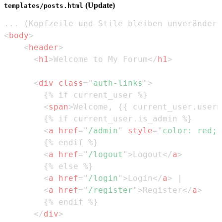
(Update)
templates/posts.html
<
body
>
<
header
>
<
h1
>
Welcome to My Forum
</
h1
>
<
div
class
=
"
auth-links
"
>
<
span
>
Welcome, {{ current_user.usern
<
a
href
=
"
/admin
"
style
=
"
color
:
red
;
<
a
href
=
"
/logout
"
>
Logout
</
a
>
<
a
href
=
"
/login
"
>
Login
</
a
>
<
a
href
=
"
/register
"
>
Register
</
a
>
</
div
>