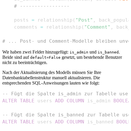
# -----------------
    posts 
=
 relationship
(
"Post"
,
 back_popula
    comments 
=
 relationship
(
"Comment"
,
 back_
# ... Post- und Comment-Modelle bleiben unve
Wir haben zwei Felder hinzugefügt:
und
.
is_admin
is_banned
Beide sind auf
gesetzt, um bestehende Benutzer
default=False
nicht zu beeinträchtigen.
Nach der Aktualisierung des Modells müssen Sie Ihre
Datenbanktabellenstruktur manuell aktualisieren. Die
entsprechenden SQL-Anweisungen lauten wie folgt:
-- Fügt die Spalte is_admin zur Tabelle user
ALTER
TABLE
 users 
ADD
COLUMN
 is_admin 
BOOLEA
-- Fügt die Spalte is_banned zur Tabelle use
ALTER
TABLE
 users 
ADD
COLUMN
 is_banned 
BOOLE