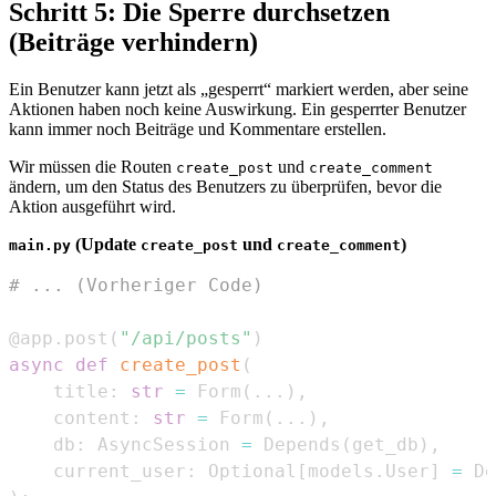
Schritt 5: Die Sperre durchsetzen
(Beiträge verhindern)
Ein Benutzer kann jetzt als „gesperrt“ markiert werden, aber seine
Aktionen haben noch keine Auswirkung. Ein gesperrter Benutzer
kann immer noch Beiträge und Kommentare erstellen.
Wir müssen die Routen
und
create_post
create_comment
ändern, um den Status des Benutzers zu überprüfen, bevor die
Aktion ausgeführt wird.
(Update
und
)
main.py
create_post
create_comment
# ... (Vorheriger Code)
@app
.
post
(
"/api/posts"
)
async
def
create_post
(
    title
:
str
=
 Form
(
.
.
.
)
,
    content
:
str
=
 Form
(
.
.
.
)
,
    db
:
 AsyncSession 
=
 Depends
(
get_db
)
,
    current_user
:
 Optional
[
models
.
User
]
=
 De