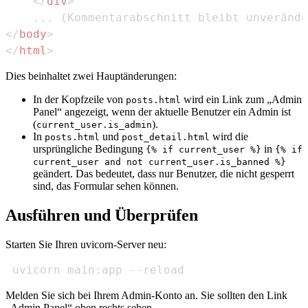
</
div
>
</
body
>
</
html
>
Dies beinhaltet zwei Hauptänderungen:
In der Kopfzeile von
wird ein Link zum „Admin
posts.html
Panel“ angezeigt, wenn der aktuelle Benutzer ein Admin ist
(
).
current_user.is_admin
In
und
wird die
posts.html
post_detail.html
ursprüngliche Bedingung
in
{% if current_user %}
{% if
current_user and not current_user.is_banned %}
geändert. Das bedeutet, dass nur Benutzer, die nicht gesperrt
sind, das Formular sehen können.
Ausführen und Überprüfen
Starten Sie Ihren uvicorn-Server neu:
 uvicorn main:app --reload
Melden Sie sich bei Ihrem Admin-Konto an. Sie sollten den Link
„Admin Panel“ oben rechts sehen.