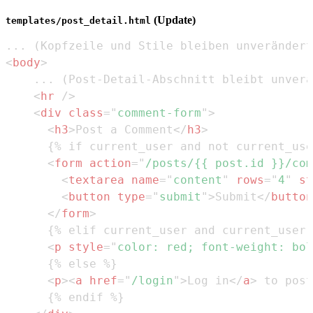
(Update)
templates/post_detail.html
<
body
>
<
hr
/>
<
div
class
=
"
comment-form
"
>
<
h3
>
Post a Comment
</
h3
>
<
form
action
=
"
/posts/{{ post.id }}/com
<
textarea
name
=
"
content
"
rows
=
"
4
"
st
<
button
type
=
"
submit
"
>
Submit
</
button
</
form
>
<
p
style
=
"
color
:
red
;
font-weight
:
 bol
<
p
>
<
a
href
=
"
/login
"
>
Log in
</
a
>
 to post