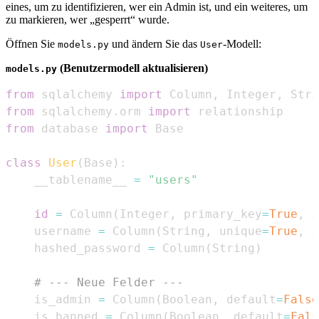
eines, um zu identifizieren, wer ein Admin ist, und ein weiteres, um
zu markieren, wer „gesperrt“ wurde.
Öffnen Sie
und ändern Sie das
-Modell:
models.py
User
(Benutzermodell aktualisieren)
models.py
from
 sqlalchemy 
import
 Column
,
 Integer
,
 Stri
from
 sqlalchemy
.
orm 
import
from
 database 
import
class
User
(
Base
)
:
    __tablename__ 
=
"users"
id
=
 Column
(
Integer
,
 primary_key
=
True
,
 i
    username 
=
 Column
(
String
,
 unique
=
True
,
 i
    hashed_password 
=
 Column
(
String
)
# --- Neue Felder ---
    is_admin 
=
 Column
(
Boolean
,
 default
=
False
    is_banned 
=
 Column
(
Boolean
,
 default
=
Fals