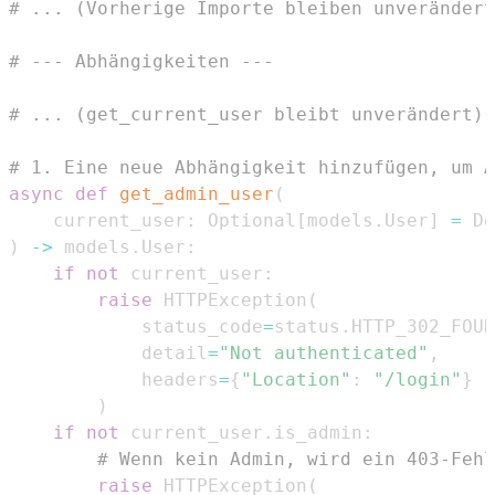
# ... (Vorherige Importe bleiben unverändert
# --- Abhängigkeiten ---
# ... (get_current_user bleibt unverändert) 
# 1. Eine neue Abhängigkeit hinzufügen, um A
async
def
get_admin_user
(
    current_user
:
 Optional
[
models
.
User
]
=
 De
)
-
>
 models
.
User
:
if
not
 current_user
:
raise
 HTTPException
(
            status_code
=
status
.
HTTP_302_FOUN
            detail
=
"Not authenticated"
,
            headers
=
{
"Location"
:
"/login"
}
)
if
not
 current_user
.
is_admin
:
# Wenn kein Admin, wird ein 403-Fehl
raise
 HTTPException
(