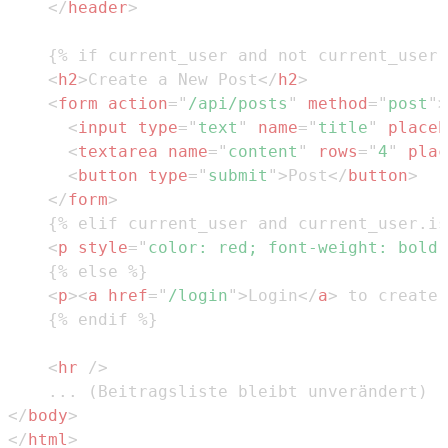
</
header
>
<
h2
>
Create a New Post
</
h2
>
<
form
action
=
"
/api/posts
"
method
=
"
post
"
>
<
input
type
=
"
text
"
name
=
"
title
"
placeh
<
textarea
name
=
"
content
"
rows
=
"
4
"
plac
<
button
type
=
"
submit
"
>
Post
</
button
>
</
form
>
<
p
style
=
"
color
:
red
;
font-weight
:
 bold
;
<
p
>
<
a
href
=
"
/login
"
>
Login
</
a
>
 to create 
<
hr
/>
</
body
>
</
html
>