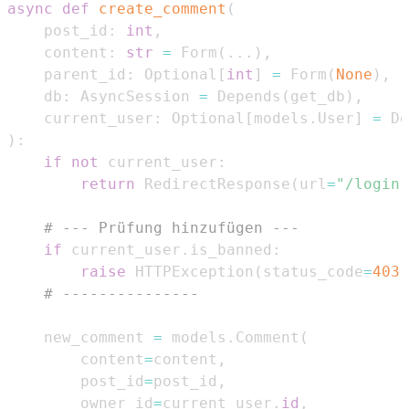
async
def
create_comment
(
    post_id
:
int
,
    content
:
str
=
 Form
(
.
.
.
)
,
    parent_id
:
 Optional
[
int
]
=
 Form
(
None
)
,
    db
:
 AsyncSession 
=
 Depends
(
get_db
)
,
    current_user
:
 Optional
[
models
.
User
]
=
 De
)
:
if
not
 current_user
:
return
 RedirectResponse
(
url
=
"/login"
# --- Prüfung hinzufügen ---
if
 current_user
.
is_banned
:
raise
 HTTPException
(
status_code
=
403
,
# ---------------
    new_comment 
=
 models
.
Comment
(
        content
=
content
,
        post_id
=
post_id
,
        owner_id
=
current_user
.
id
,