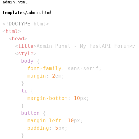
.
admin.html
templates/admin.html
<!
DOCTYPE
html
>
<
html
>
<
head
>
<
title
>
Admin Panel - My FastAPI Forum
</
t
<
style
>
body
{
font-family
:
 sans-serif
;
margin
:
2
em
;
}
li
{
margin-bottom
:
10
px
;
}
button
{
margin-left
:
10
px
;
padding
:
5
px
;
}