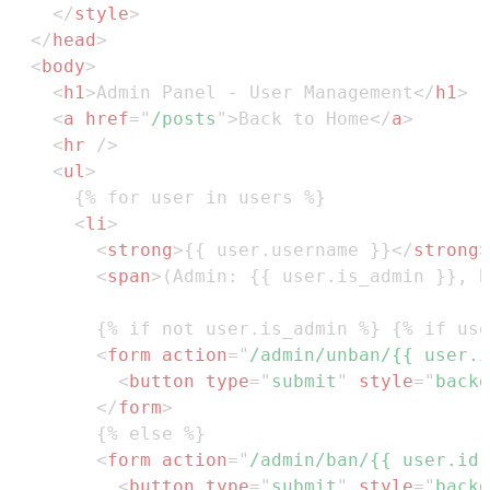
</
style
>
</
head
>
<
body
>
<
h1
>
Admin Panel - User Management
</
h1
>
<
a
href
=
"
/posts
"
>
Back to Home
</
a
>
<
hr
/>
<
ul
>
<
li
>
<
strong
>
{{ user.username }}
</
strong
>
<
span
>
(Admin: {{ user.is_admin }}, B
<
form
action
=
"
/admin/unban/{{ user.i
<
button
type
=
"
submit
"
style
=
"
backg
</
form
>
<
form
action
=
"
/admin/ban/{{ user.id 
<
button
type
=
"
submit
"
style
=
"
backg