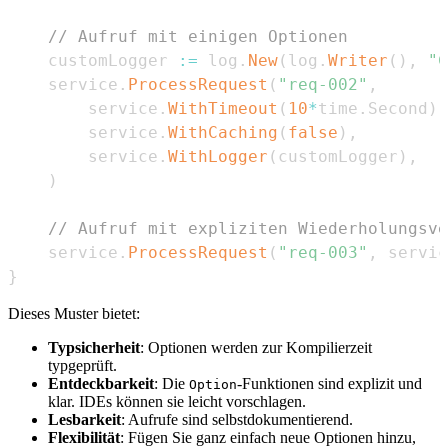
// Aufruf mit einigen Optionen
	customLogger 
:=
 log
.
New
(
log
.
Writer
(
)
,
"C
	service
.
ProcessRequest
(
"req-002"
,
		service
.
WithTimeout
(
10
*
time
.
Second
)
,
		service
.
WithCaching
(
false
)
,
		service
.
WithLogger
(
customLogger
)
,
)
// Aufruf mit expliziten Wiederholungsve
    service
.
ProcessRequest
(
"req-003"
,
 servic
}
Dieses Muster bietet:
Typsicherheit
: Optionen werden zur Kompilierzeit
typgeprüft.
Entdeckbarkeit
: Die
-Funktionen sind explizit und
Option
klar. IDEs können sie leicht vorschlagen.
Lesbarkeit
: Aufrufe sind selbstdokumentierend.
Flexibilität
: Fügen Sie ganz einfach neue Optionen hinzu,