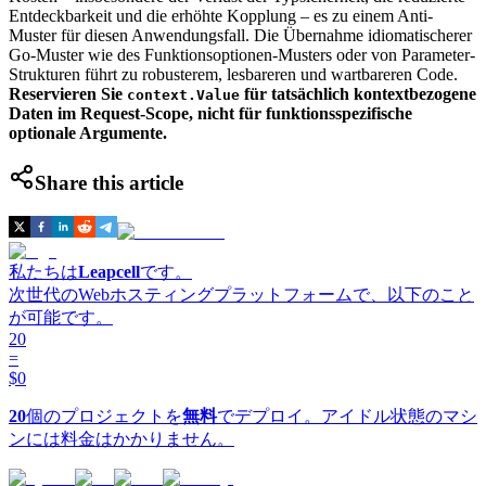
Entdeckbarkeit und die erhöhte Kopplung – es zu einem Anti-
Muster für diesen Anwendungsfall. Die Übernahme idiomatischerer
Go-Muster wie des Funktionsoptionen-Musters oder von Parameter-
Strukturen führt zu robusterem, lesbareren und wartbareren Code.
Reservieren Sie
für tatsächlich kontextbezogene
context.Value
Daten im Request-Scope, nicht für funktionsspezifische
optionale Argumente.
Share this article
私たちは
Leapcell
です。
次世代のWebホスティングプラットフォームで、以下のこと
が可能です。
20
=
$0
20
個のプロジェクトを
無料
でデプロイ。アイドル状態のマシ
ンには料金はかかりません。