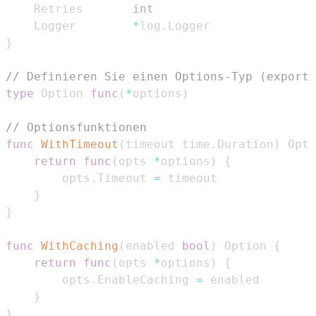
	Retries       
int
	Logger        
*
log
.
}
// Definieren Sie einen Options-Typ (exporti
type
 Option 
func
(
*
options
)
// Optionsfunktionen
func
WithTimeout
(
timeout time
.
Duration
)
 Opti
return
func
(
opts 
*
options
)
{
		opts
.
Timeout 
=
}
}
func
WithCaching
(
enabled 
bool
)
 Option 
{
return
func
(
opts 
*
options
)
{
		opts
.
EnableCaching 
=
}
}