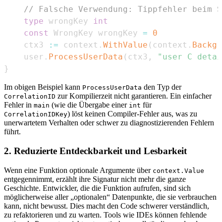
// Falsche Verwendung: Tippfehler beim S
type
 wrongKey 
int
const
 WrongKey wrongKey 
=
0
	ctx3 
:=
 context
.
WithValue
(
context
.
Backgr
	user
.
ProcessUserData
(
ctx3
,
"user C detai
}
Im obigen Beispiel kann
den Typ der
ProcessUserData
zur Kompilierzeit nicht garantieren. Ein einfacher
CorrelationID
Fehler in
(wie die Übergabe einer
für
main
int
) löst keinen Compiler-Fehler aus, was zu
CorrelationIDKey
unerwartetem Verhalten oder schwer zu diagnostizierenden Fehlern
führt.
2. Reduzierte Entdeckbarkeit und Lesbarkeit
Wenn eine Funktion optionale Argumente über
context.Value
entgegennimmt, erzählt ihre Signatur nicht mehr die ganze
Geschichte. Entwickler, die die Funktion aufrufen, sind sich
möglicherweise aller „optionalen“ Datenpunkte, die sie verbrauchen
kann, nicht bewusst. Dies macht den Code schwerer verständlich,
zu refaktorieren und zu warten. Tools wie IDEs können fehlende