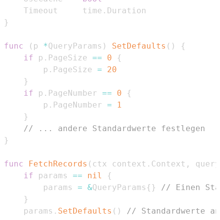
	Timeout     time
.
}
func
(
p 
*
QueryParams
)
SetDefaults
(
)
{
if
 p
.
PageSize 
==
0
{
		p
.
PageSize 
=
20
}
if
 p
.
PageNumber 
==
0
{
		p
.
PageNumber 
=
1
}
// ... andere Standardwerte festlegen
}
func
FetchRecords
(
ctx context
.
Context
,
 query
if
 params 
==
nil
{
		params 
=
&
QueryParams
{
}
// Einen Sta
}
	params
.
SetDefaults
(
)
// Standardwerte an