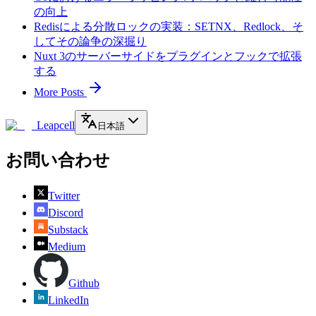
の向上
Redisによる分散ロックの実装：SETNX、Redlock、そ
してその論争の深掘り
Nuxt 3のサーバーサイドをプラグインとフックで拡張
する
More Posts
Leapcell
日本語
お問い合わせ
Twitter
Discord
Substack
Medium
Github
LinkedIn