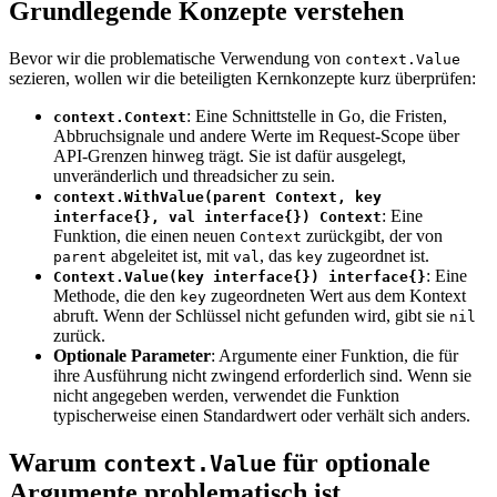
Grundlegende Konzepte verstehen
Bevor wir die problematische Verwendung von
context.Value
sezieren, wollen wir die beteiligten Kernkonzepte kurz überprüfen:
: Eine Schnittstelle in Go, die Fristen,
context.Context
Abbruchsignale und andere Werte im Request-Scope über
API-Grenzen hinweg trägt. Sie ist dafür ausgelegt,
unveränderlich und threadsicher zu sein.
context.WithValue(parent Context, key
: Eine
interface{}, val interface{}) Context
Funktion, die einen neuen
zurückgibt, der von
Context
abgeleitet ist, mit
, das
zugeordnet ist.
parent
val
key
: Eine
Context.Value(key interface{}) interface{}
Methode, die den
zugeordneten Wert aus dem Kontext
key
abruft. Wenn der Schlüssel nicht gefunden wird, gibt sie
nil
zurück.
Optionale Parameter
: Argumente einer Funktion, die für
ihre Ausführung nicht zwingend erforderlich sind. Wenn sie
nicht angegeben werden, verwendet die Funktion
typischerweise einen Standardwert oder verhält sich anders.
Warum
für optionale
context.Value
Argumente problematisch ist