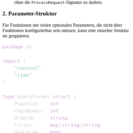
ohne die
-Signatur zu ändern.
ProcessRequest
2. Parameter-Struktur
Für Funktionen mit vielen optionalen Parametern, die nicht über
Funktionen konfigurierbar sein müssen, kann eine einzelne Struktur
sie gruppieren.
package
import
(
"context"
"time"
)
type
 QueryParams 
struct
{
	PageSize    
int
	PageNumber  
int
	OrderBy     
string
	Filter      
map
[
string
]
string
	UseCache    
bool