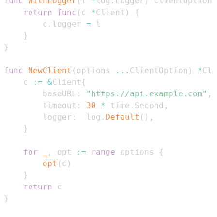
func
WithLogger
(
l 
*
log
.
Logger
)
 ClientOption 
return
func
(
c 
*
Client
)
{
		c
.
logger 
=
}
}
func
NewClient
(
options 
...
ClientOption
)
*
Cli
	c 
:=
&
Client
{
		baseURL
:
"https://api.example.com"
,
		timeout
:
30
*
 time
.
Second
,
		logger
:
  log
.
Default
(
)
,
}
for
_
,
 opt 
:=
range
 options 
{
opt
(
c
)
}
return
}