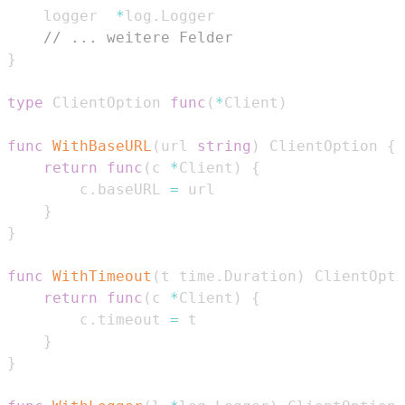
	logger  
*
log
.
// ... weitere Felder
}
type
 ClientOption 
func
(
*
Client
)
func
WithBaseURL
(
url 
string
)
 ClientOption 
{
return
func
(
c 
*
Client
)
{
		c
.
baseURL 
=
}
}
func
WithTimeout
(
t time
.
Duration
)
 ClientOpti
return
func
(
c 
*
Client
)
{
		c
.
timeout 
=
}
}