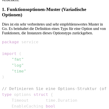
1. Funktionsoptionen-Muster (Variadische
Optionen)
Dies ist ein sehr verbreitetes und sehr empfehlenswertes Muster in
Go. Es beinhaltet die Definition eines Typs für eine Option und von
Funktionen, die Instanzen dieses Optionstyps zurückgeben.
package
import
(
"fmt"
"log"
"time"
)
// Definieren Sie eine Options-Struktur (oft
type
 options 
struct
{
	Timeout       time
.
	EnableCaching 
bool