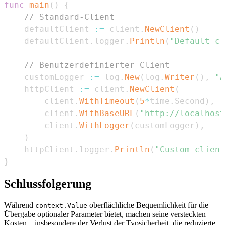
func
main
(
)
{
// Standard-Client
	defaultClient 
:=
 client
.
NewClient
(
)
	defaultClient
.
logger
.
Println
(
"Default cl
// Benutzerdefinierter Client
	customLogger 
:=
 log
.
New
(
log
.
Writer
(
)
,
"A
	httpClient 
:=
 client
.
NewClient
(
		client
.
WithTimeout
(
5
*
time
.
Second
)
,
		client
.
WithBaseURL
(
"http://localhost
		client
.
WithLogger
(
customLogger
)
,
)
	httpClient
.
logger
.
Println
(
"Custom client
}
Schlussfolgerung
Während
oberflächliche Bequemlichkeit für die
context.Value
Übergabe optionaler Parameter bietet, machen seine versteckten
Kosten – insbesondere der Verlust der Typsicherheit, die reduzierte