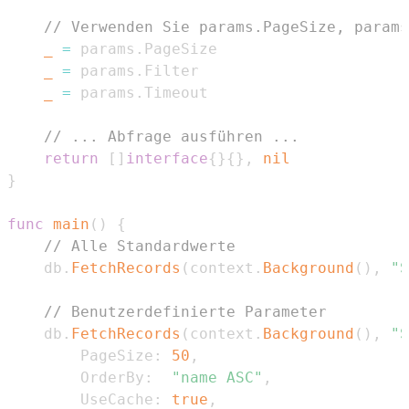
// Verwenden Sie params.PageSize, params
_
=
 params
.
_
=
 params
.
_
=
 params
.
// ... Abfrage ausführen ...
return
[
]
interface
{
}
{
}
,
nil
}
func
main
(
)
{
// Alle Standardwerte
	db
.
FetchRecords
(
context
.
Background
(
)
,
"S
// Benutzerdefinierte Parameter
	db
.
FetchRecords
(
context
.
Background
(
)
,
"S
		PageSize
:
50
,
		OrderBy
:
"name ASC"
,
		UseCache
:
true
,