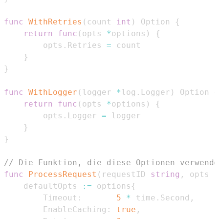
func
WithRetries
(
count 
int
)
 Option 
{
return
func
(
opts 
*
options
)
{
		opts
.
Retries 
=
}
}
func
WithLogger
(
logger 
*
log
.
Logger
)
 Option 
{
return
func
(
opts 
*
options
)
{
		opts
.
Logger 
=
}
}
// Die Funktion, die diese Optionen verwende
func
ProcessRequest
(
requestID 
string
,
 opts 
.
	defaultOpts 
:=
 options
{
		Timeout
:
5
*
 time
.
Second
,
		EnableCaching
:
true
,