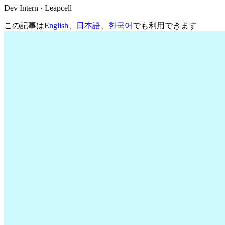
Dev Intern · Leapcell
この記事は
English
、
日本語
、
한국어
でも利用できます