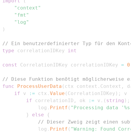
import
(
"context"
"fmt"
"log"
)
// Ein benutzerdefinierter Typ für den Konte
type
 correlationIDKey 
int
const
 CorrelationIDKey correlationIDKey 
=
0
// Diese Funktion benötigt möglicherweise ei
func
ProcessUserData
(
ctx context
.
Context
,
 da
if
 v 
:=
 ctx
.
Value
(
CorrelationIDKey
)
;
 v 
!
if
 correlationID
,
 ok 
:=
 v
.
(
string
)
;
 
			log
.
Printf
(
"Processing data '%s'
}
else
{
// Dieser Zweig zeigt einen subt
			log
.
Printf
(
"Warning: Found Corre