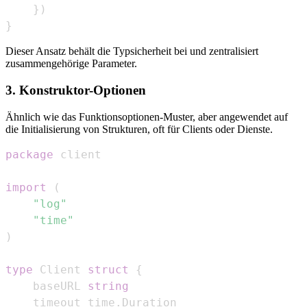
}
)
}
Dieser Ansatz behält die Typsicherheit bei und zentralisiert
zusammengehörige Parameter.
3. Konstruktor-Optionen
Ähnlich wie das Funktionsoptionen-Muster, aber angewendet auf
die Initialisierung von Strukturen, oft für Clients oder Dienste.
package
import
(
"log"
"time"
)
type
 Client 
struct
{
	baseURL 
string
	timeout time
.