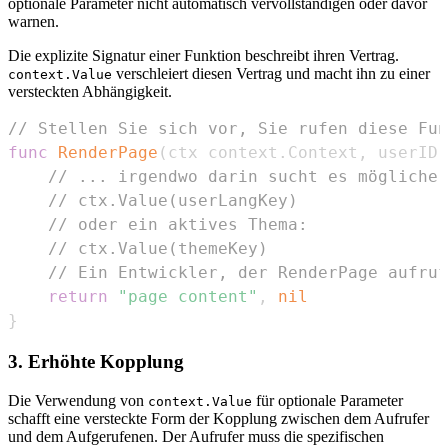
optionale Parameter nicht automatisch vervollständigen oder davor
warnen.
Die explizite Signatur einer Funktion beschreibt ihren Vertrag.
verschleiert diesen Vertrag und macht ihn zu einer
context.Value
versteckten Abhängigkeit.
// Stellen Sie sich vor, Sie rufen diese Fun
func
RenderPage
(
ctx context
.
Context
,
 userID 
// ... irgendwo darin sucht es möglicher
// ctx.Value(userLangKey)
// oder ein aktives Thema:
// ctx.Value(themeKey)
// Ein Entwickler, der RenderPage aufruf
return
"page content"
,
nil
}
3. Erhöhte Kopplung
Die Verwendung von
für optionale Parameter
context.Value
schafft eine versteckte Form der Kopplung zwischen dem Aufrufer
und dem Aufgerufenen. Der Aufrufer muss die spezifischen