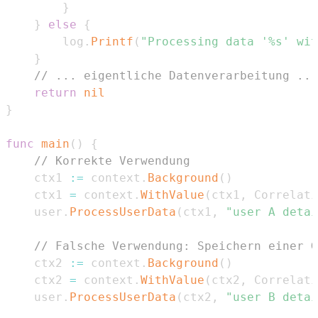
}
}
else
{
		log
.
Printf
(
"Processing data '%s' wit
}
// ... eigentliche Datenverarbeitung ...
return
nil
}
func
main
(
)
{
// Korrekte Verwendung
	ctx1 
:=
 context
.
Background
(
)
	ctx1 
=
 context
.
WithValue
(
ctx1
,
 Correlati
	user
.
ProcessUserData
(
ctx1
,
"user A detai
// Falsche Verwendung: Speichern einer G
	ctx2 
:=
 context
.
Background
(
)
	ctx2 
=
 context
.
WithValue
(
ctx2
,
 Correlati
	user
.
ProcessUserData
(
ctx2
,
"user B detai