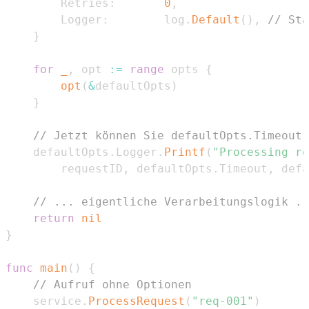
		Retries
:
0
,
		Logger
:
        log
.
Default
(
)
,
// Sta
}
for
_
,
 opt 
:=
range
 opts 
{
opt
(
&
defaultOpts
)
}
// Jetzt können Sie defaultOpts.Timeout,
	defaultOpts
.
Logger
.
Printf
(
"Processing re
		requestID
,
 defaultOpts
.
Timeout
,
 defa
// ... eigentliche Verarbeitungslogik ..
return
nil
}
func
main
(
)
{
// Aufruf ohne Optionen
	service
.
ProcessRequest
(
"req-001"
)