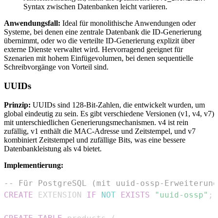
Syntax zwischen Datenbanken leicht variieren.
Anwendungsfall:
Ideal für monolithische Anwendungen oder
Systeme, bei denen eine zentrale Datenbank die ID-Generierung
übernimmt, oder wo die verteilte ID-Generierung explizit über
externe Dienste verwaltet wird. Hervorragend geeignet für
Szenarien mit hohem Einfügevolumen, bei denen sequentielle
Schreibvorgänge von Vorteil sind.
UUIDs
Prinzip:
UUIDs sind 128-Bit-Zahlen, die entwickelt wurden, um
global eindeutig zu sein. Es gibt verschiedene Versionen (v1, v4, v7)
mit unterschiedlichen Generierungsmechanismen. v4 ist rein
zufällig, v1 enthält die MAC-Adresse und Zeitstempel, und v7
kombiniert Zeitstempel und zufällige Bits, was eine bessere
Datenbankleistung als v4 bietet.
Implementierung:
-- Für PostgreSQL (mit uuid-ossp-Erweiterung
CREATE
 EXTENSION 
IF
NOT
EXISTS
"uuid-ossp"
;