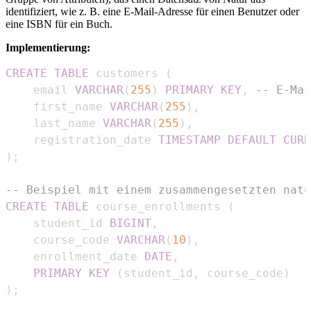
identifiziert, wie z. B. eine E-Mail-Adresse für einen Benutzer oder
eine ISBN für ein Buch.
Implementierung:
CREATE
TABLE
 customers 
(
    email 
VARCHAR
(
255
)
PRIMARY
KEY
,
-- E-Mai
    first_name 
VARCHAR
(
255
)
,
    last_name 
VARCHAR
(
255
)
,
    registration_date 
TIMESTAMP
DEFAULT
CURR
)
;
-- Beispiel mit einem zusammengesetzten natü
CREATE
TABLE
 course_enrollments 
(
    student_id 
BIGINT
,
    course_code 
VARCHAR
(
10
)
,
    enrollment_date 
DATE
,
PRIMARY
KEY
(
student_id
,
 course_code
)
)
;