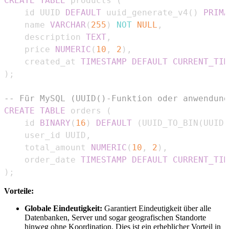
CREATE
TABLE
 products 
(
    id UUID 
DEFAULT
 uuid_generate_v4
(
)
PRIMA
    name 
VARCHAR
(
255
)
NOT
NULL
,
    description 
TEXT
,
    price 
NUMERIC
(
10
,
2
)
,
    created_at 
TIMESTAMP
DEFAULT
CURRENT_TIM
)
;
-- Für MySQL (UUID()-Funktion oder anwendung
CREATE
TABLE
 orders 
(
    id 
BINARY
(
16
)
DEFAULT
(
UUID_TO_BIN
(
UUID
(
    user_id UUID
,
    total_amount 
NUMERIC
(
10
,
2
)
,
    order_date 
TIMESTAMP
DEFAULT
CURRENT_TIM
)
;
Vorteile:
Globale Eindeutigkeit:
Garantiert Eindeutigkeit über alle
Datenbanken, Server und sogar geografischen Standorte
hinweg ohne Koordination. Dies ist ein erheblicher Vorteil in