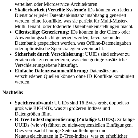
verteilten oder Microservice-Architekturen.
Skalierbarkeit (Verteilte Systeme):
IDs können von jedem
Dienst oder jeder Datenbankinstanz unabhängig generiert
werden, ohne Konflikte, was sie perfekt für Multi-Master-,
Multi-Tenant- oder föderierte Datenbankeinstellungen macht.
Clientseitige Generierung:
IDs können in der Client- oder
Anwendungsschicht generiert werden, bevor sie in der
Datenbank gespeichert werden, was Offline-Dateneingaben
oder optimistische Sperrstrategien vereinfacht.
Sicherheit durch Verschleierung:
UUIDs sind schwer zu
erraten oder zu enumerieren, was eine geringe zusätzliche
Verschleierungsebene hinzufügt.
Einfache Datenzusammenführung:
Datensätze aus
verschiedenen Quellen können ohne ID-Konflikte kombiniert
werden.
Nachteile:
Speicheraufwand:
UUIDs sind 16 Bytes groß, doppelt so
groß wie BIGINTs, was zu größeren Indizes und
Datengrößen führt.
B-Tree-Indexfragmentierung (Zufällige UUIDs):
Zufällige
UUIDs (wie v4) führen zu nicht-sequenziellen Einfügungen.
Dies verursacht häufige Seitenaufteilungen und
Neuausgleichungen in B-Tree-Indizes, was zu erheblicher