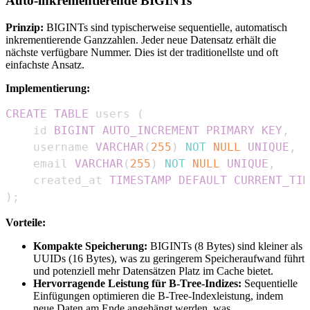
Auto-inkrementierende BIGINTs
Prinzip:
BIGINTs sind typischerweise sequentielle, automatisch
inkrementierende Ganzzahlen. Jeder neue Datensatz erhält die
nächste verfügbare Nummer. Dies ist der traditionellste und oft
einfachste Ansatz.
Implementierung:
CREATE
TABLE
 users 
(
    id 
BIGINT
AUTO_INCREMENT
PRIMARY
KEY
,
    username 
VARCHAR
(
255
)
NOT
NULL
UNIQUE
,
    email 
VARCHAR
(
255
)
NOT
NULL
UNIQUE
,
    created_at 
TIMESTAMP
DEFAULT
CURRENT_TIM
)
;
Vorteile:
Kompakte Speicherung:
BIGINTs (8 Bytes) sind kleiner als
UUIDs (16 Bytes), was zu geringerem Speicheraufwand führt
und potenziell mehr Datensätzen Platz im Cache bietet.
Hervorragende Leistung für B-Tree-Indizes:
Sequentielle
Einfügungen optimieren die B-Tree-Indexleistung, indem
neue Daten am Ende angehängt werden, was