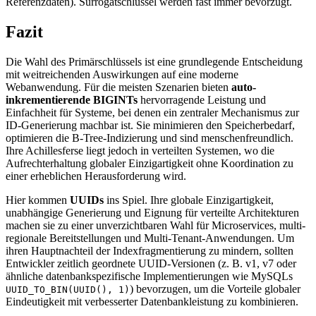
Referenzdaten). Surrogatschlüssel werden fast immer bevorzugt.
Fazit
Die Wahl des Primärschlüssels ist eine grundlegende Entscheidung
mit weitreichenden Auswirkungen auf eine moderne
Webanwendung. Für die meisten Szenarien bieten
auto-
inkrementierende BIGINTs
hervorragende Leistung und
Einfachheit für Systeme, bei denen ein zentraler Mechanismus zur
ID-Generierung machbar ist. Sie minimieren den Speicherbedarf,
optimieren die B-Tree-Indizierung und sind menschenfreundlich.
Ihre Achillesferse liegt jedoch in verteilten Systemen, wo die
Aufrechterhaltung globaler Einzigartigkeit ohne Koordination zu
einer erheblichen Herausforderung wird.
Hier kommen
UUIDs
ins Spiel. Ihre globale Einzigartigkeit,
unabhängige Generierung und Eignung für verteilte Architekturen
machen sie zu einer unverzichtbaren Wahl für Microservices, multi-
regionale Bereitstellungen und Multi-Tenant-Anwendungen. Um
ihren Hauptnachteil der Indexfragmentierung zu mindern, sollten
Entwickler zeitlich geordnete UUID-Versionen (z. B. v1, v7 oder
ähnliche datenbankspezifische Implementierungen wie MySQLs
) bevorzugen, um die Vorteile globaler
UUID_TO_BIN(UUID(), 1)
Eindeutigkeit mit verbesserter Datenbankleistung zu kombinieren.