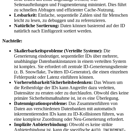
Seitenaufteilungen und Fragmentierung minimiert. Dies führt
zu schnellen Abfragen und effizienter Cache-Nutzung.
Lesbarkeit:
Einfache, sequentielle Zahlen sind für Menschen
leicht zu lesen, zu debuggen und zu referenzieren.
Natürliche Sortierung:
Daten können basierend auf der ID
natürlich nach Einfügezeit sortiert werden.
Nachteile:
Skalierbarkeitsprobleme (Verteilte Systeme):
Die
Generierung eindeutiger, sequentieller IDs über mehrere,
unabhängige Datenbankinstanzen in einem verteilten System
ist komplex. Sie erfordert oft zentrale ID-Generierungsdienste
(z. B. Snowflake, Twitters ID-Generator), die einen einzelnen
Fehlerpunkt oder Latenz einführen können.
Vorhersehbarkeit/Sicherheitsbedenken:
Das Wissen um
die Reihenfolge der IDs kann Angreifer dazu verleiten,
Datensätze zu erraten oder zu durchlaufen. Obwohl dies keine
primäre Sicherheitsmaßnahme ist, ist es eine Überlegung.
Datenmigrationsprobleme:
Das Zusammenführen von
Daten aus verschiedenen Datenbanken mit automatisch
inkrementierenden IDs kann zu ID-Kollisionen führen, was
eine komplexe Zuordnung oder Neu-Generierung erfordert.
Implizite Anbieterbindung:
Obwohl es keine strikte
Anbieterbindung ist, kann die spezifische
-
AUTO_INCREMENT