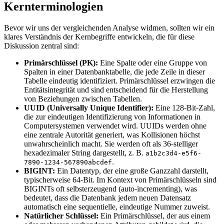
Kernterminologien
Bevor wir uns der vergleichenden Analyse widmen, sollten wir ein
klares Verständnis der Kernbegriffe entwickeln, die für diese
Diskussion zentral sind:
Primärschlüssel (PK):
Eine Spalte oder eine Gruppe von
Spalten in einer Datenbanktabelle, die jede Zeile in dieser
Tabelle eindeutig identifiziert. Primärschlüssel erzwingen die
Entitätsintegrität und sind entscheidend für die Herstellung
von Beziehungen zwischen Tabellen.
UUID (Universally Unique Identifier):
Eine 128-Bit-Zahl,
die zur eindeutigen Identifizierung von Informationen in
Computersystemen verwendet wird. UUIDs werden ohne
eine zentrale Autorität generiert, was Kollisionen höchst
unwahrscheinlich macht. Sie werden oft als 36-stelliger
hexadezimaler String dargestellt, z. B.
a1b2c3d4-e5f6-
.
7890-1234-567890abcdef
BIGINT:
Ein Datentyp, der eine große Ganzzahl darstellt,
typischerweise 64-Bit. Im Kontext von Primärschlüsseln sind
BIGINTs oft selbsterzeugend (auto-incrementing), was
bedeutet, dass die Datenbank jedem neuen Datensatz
automatisch eine sequentielle, eindeutige Nummer zuweist.
Natürlicher Schlüssel:
Ein Primärschlüssel, der aus einem