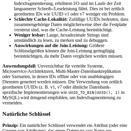
Indexfragmentierung, erhöhtem I/O und im Laufe der Zeit
langsamerer Schreib-/Leseleistung führt. Dies ist bei zeitlich
geordneten IDs wie UUID v1 oder v7 weniger ein Problem.
Schlechte Cache-Lokalität:
Zufällige UUIDs bedeuten, dass
zusammengehörige Daten möglicherweise über die Festplatte
verstreut sind, was die Cache-Leistung beeinträchtigt.
Weniger lesbar:
Lange, hexadezimale Strings sind
umständlich zu lesen, zu merken und zu debuggen.
Auswirkungen auf die Join-Leistung:
Größere
Schlüsselgrößen können die Join-Leistung geringfügig
beeinträchtigen, da mehr Daten verglichen werden müssen.
Anwendungsfall:
Unverzichtbar für verteilte Systeme,
Microservice-Architekturen, Multi-Master-Datenbankreplikation
oder Szenarien, in denen IDs offline oder von unabhängigen
Diensten generiert werden müssen. Die Verwendung von zeitlich
geordneten UUIDs (z. B. v1, v7 oder ähnliche Datenbank-
spezifische Implementierungen wie
in
UUID_TO_BIN(UUID(), 1)
MySQL) wird dringend empfohlen, um Indexfragmentierung zu
vermeiden.
Natürliche Schlüssel
Prinzip:
Ein natürlicher Schlüssel verwendet ein Attribut (oder eine
Gruppe von Attributen), das einen Datensatz von Natur aus