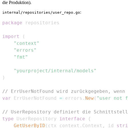
die Produktion).
:
internal/repositories/user_repo.go
package
import
(
"context"
"errors"
"fmt"
"yourproject/internal/models"
)
// ErrUserNotFound wird zurückgegeben, wenn 
var
 ErrUserNotFound 
=
 errors
.
New
(
"user not f
// UserRepository definiert die Schnittstell
type
 UserRepository 
interface
{
GetUserByID
(
ctx context
.
Context
,
 id 
stri