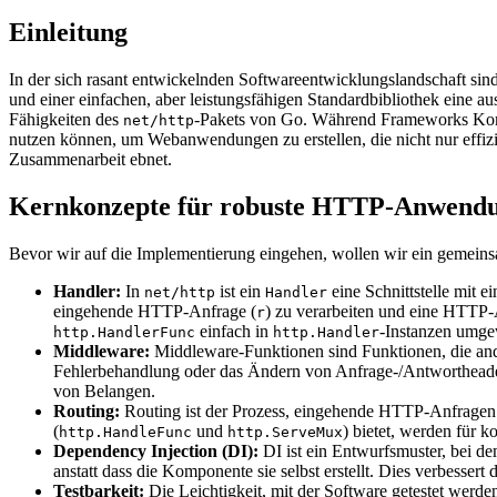
Einleitung
In der sich rasant entwickelnden Softwareentwicklungslandschaft si
und einer einfachen, aber leistungsfähigen Standardbibliothek eine 
Fähigkeiten des
-Pakets von Go. Während Frameworks Komf
net/http
nutzen können, um Webanwendungen zu erstellen, die nicht nur effizie
Zusammenarbeit ebnet.
Kernkonzepte für robuste HTTP-Anwend
Bevor wir auf die Implementierung eingehen, wollen wir ein gemeins
Handler:
In
ist ein
eine Schnittstelle mit 
net/http
Handler
eingehende HTTP-Anfrage (
) zu verarbeiten und eine HTTP-
r
einfach in
-Instanzen umge
http.HandlerFunc
http.Handler
Middleware:
Middleware-Funktionen sind Funktionen, die and
Fehlerbehandlung oder das Ändern von Anfrage-/Antwortheade
von Belangen.
Routing:
Routing ist der Prozess, eingehende HTTP-Anfrage
(
und
) bietet, werden für 
http.HandleFunc
http.ServeMux
Dependency Injection (DI):
DI ist ein Entwurfsmuster, bei d
anstatt dass die Komponente sie selbst erstellt. Dies verbesser
Testbarkeit:
Die Leichtigkeit, mit der Software getestet werde