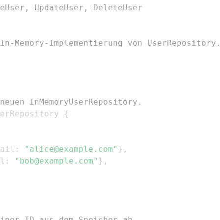
eUser, UpdateUser, DeleteUser
In-Memory-Implementierung von UserRepository
neuen InMemoryUserRepository.
erRepository 
{
ail
:
"alice@example.com"
}
,
l
:
"bob@example.com"
}
,
iner ID aus dem Speicher ab.