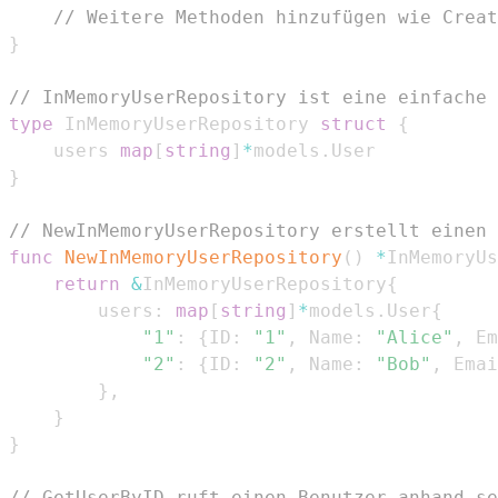
// Weitere Methoden hinzufügen wie Creat
}
// InMemoryUserRepository ist eine einfache 
type
 InMemoryUserRepository 
struct
{
	users 
map
[
string
]
*
models
.
}
// NewInMemoryUserRepository erstellt einen 
func
NewInMemoryUserRepository
(
)
*
InMemoryUs
return
&
InMemoryUserRepository
{
		users
:
map
[
string
]
*
models
.
User
{
"1"
:
{
ID
:
"1"
,
 Name
:
"Alice"
,
 Em
"2"
:
{
ID
:
"2"
,
 Name
:
"Bob"
,
 Emai
}
,
}
}
// GetUserByID ruft einen Benutzer anhand se