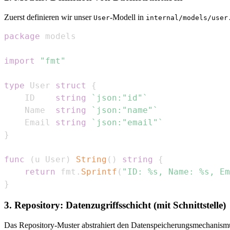
Zuerst definieren wir unser
-Modell in
User
internal/models/user
package
import
"fmt"
type
 User 
struct
{
	ID    
string
`json:"id"`
	Name  
string
`json:"name"`
	Email 
string
`json:"email"`
}
func
(
u User
)
String
(
)
string
{
return
 fmt
.
Sprintf
(
"ID: %s, Name: %s, Em
}
3. Repository: Datenzugriffsschicht (mit Schnittstelle)
Das Repository-Muster abstrahiert den Datenspeicherungsmechanismus.