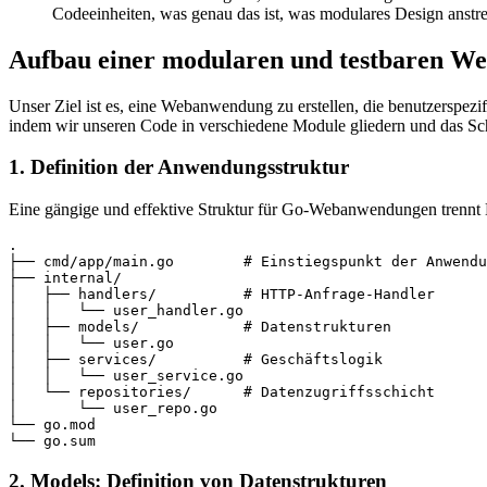
Codeeinheiten, was genau das ist, was modulares Design anstre
Aufbau einer modularen und testbaren 
Unser Ziel ist es, eine Webanwendung zu erstellen, die benutzerspezif
indem wir unseren Code in verschiedene Module gliedern und das Sch
1. Definition der Anwendungsstruktur
Eine gängige und effektive Struktur für Go-Webanwendungen trennt
.

├── cmd/app/main.go        # Einstiegspunkt der Anwendu
├── internal/

│   ├── handlers/          # HTTP-Anfrage-Handler

│   │   └── user_handler.go

│   ├── models/            # Datenstrukturen

│   │   └── user.go

│   ├── services/          # Geschäftslogik

│   │   └── user_service.go

│   └── repositories/      # Datenzugriffsschicht

│       └── user_repo.go

└── go.mod

2. Models: Definition von Datenstrukturen