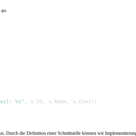
.
.go
ail: %s"
,
 u
.
ID
,
 u
.
Name
,
 u
.
Email
)
 Durch die Definition einer Schnittstelle können wir Implementierung