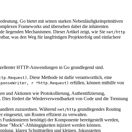
deutung. Go bietet mit seinen starken Nebenläufigkeitsprimitiven
u komplexen Frameworks und übersehen dabei die inhärenten
 liegenden Mechanismen. Dieser Artikel zeigt, wie Sie
net/http
tbar, was den Weg für langfristigen Projekterfolg und einfachere
g exzellenter HTTP-Anwendungen in Go grundlegend sind.
. Diese Methode ist dafür verantwortlich, eine
ttp.Request)
erfüllen, können mithilfe von
sponseWriter, r *http.Request)
n und Aktionen wie Protokollierung, Authentifizierung,
 Dies fördert die Wiederverwendbarkeit von Code und die Trennung
Handlern zuzuordnen. Während
grundlegendes Routing
net/http
r eingesetzt, um Routen effizient zu verwalten.
 Funktionieren benötigt) der Komponente bereitgestellt werden,
chiedene "Mock"-Abhängigkeiten injiziert werden können.
plung, klaren Schnittstellen und kleinen, fokussierten