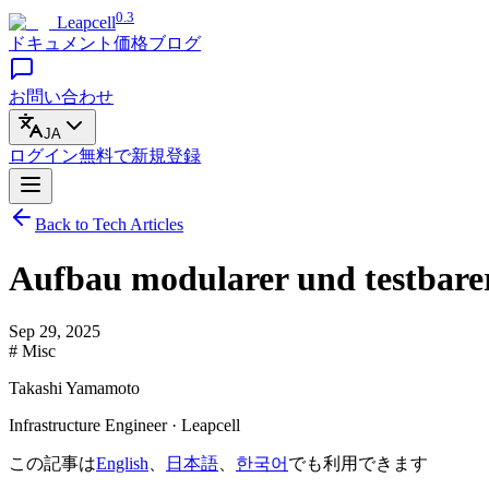
0.3
Leapcell
ドキュメント
価格
ブログ
お問い合わせ
JA
ログイン
無料で
新規登録
Back to Tech Articles
Aufbau modularer und testbare
Sep 29, 2025
# Misc
Takashi Yamamoto
Infrastructure Engineer · Leapcell
この記事は
English
、
日本語
、
한국어
でも利用できます