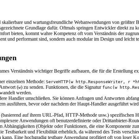
nd skalierbare und wartungsfreundliche Webanwendungen von größter Be
ausgezeichnete Grundlage dafür. Oftmals springen Entwickler direkt z
ort bieten, kommt wahre Kompetenz oft vom Verständnis der zugrunde
nt und performant sind, sondern auch modular im Design und leicht tes
ungen
ames Verständnis wichtiger Begriffe aufbauen, die für die Erstellun
einer einzelnen Methode:
ServeHTTP(w http.ResponseWriter, r *h
Antwort (
) zu senden. Funktionen, die die Signatur
w
func(w http.Re
wandelt werden.
ere Handler umschließen. Sie können Anfragen und Antworten abfange
rn ausführen, bevor oder nachdem der Haupt-Handler ausgeführt wird.
n (basierend auf ihrem URL-Pfad, HTTP-Methode usw.) spezifischen 
komplexere Anwendungen oft benutzerdefinierte oder Drittanbieter-Route
em Abhängigkeiten (Objekte oder Funktionen, die eine Komponente zum
t die Testbarkeit und Flexibilität erheblich, da während des Tests vers
n kann. Eine hochgradig testbare Anwendung profitiert oft von loser Kop