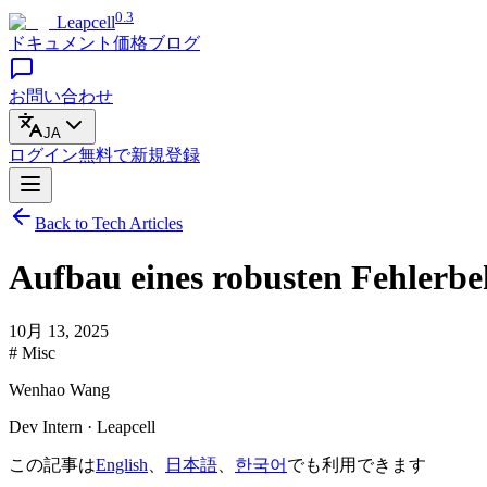
0.3
Leapcell
ドキュメント
価格
ブログ
お問い合わせ
JA
ログイン
無料で
新規登録
Back to Tech Articles
Aufbau eines robusten Fehlerb
10月 13, 2025
# Misc
Wenhao Wang
Dev Intern · Leapcell
この記事は
English
、
日本語
、
한국어
でも利用できます