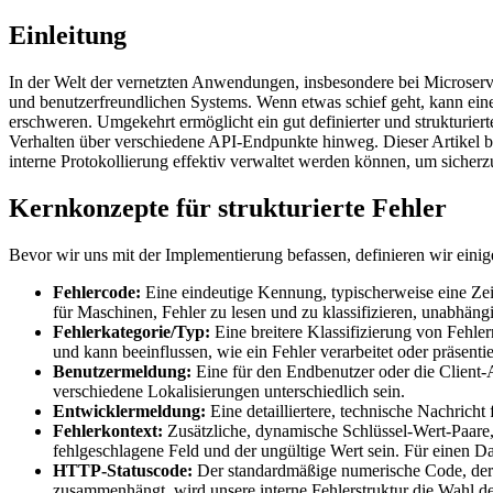
Einleitung
In der Welt der vernetzten Anwendungen, insbesondere bei Microservi
und benutzerfreundlichen Systems. Wenn etwas schief geht, kann eine
erschweren. Umgekehrt ermöglicht ein gut definierter und strukturier
Verhalten über verschiedene API-Endpunkte hinweg. Dieser Artikel be
interne Protokollierung effektiv verwaltet werden können, um sicherz
Kernkonzepte für strukturierte Fehler
Bevor wir uns mit der Implementierung befassen, definieren wir einige
Fehlercode:
Eine eindeutige Kennung, typischerweise eine Zeich
für Maschinen, Fehler zu lesen und zu klassifizieren, unabhäng
Fehlerkategorie/Typ:
Eine breitere Klassifizierung von Fehler
und kann beeinflussen, wie ein Fehler verarbeitet oder präsentie
Benutzermeldung:
Eine für den Endbenutzer oder die Client-A
verschiedene Lokalisierungen unterschiedlich sein.
Entwicklermeldung:
Eine detailliertere, technische Nachrich
Fehlerkontext:
Zusätzliche, dynamische Schlüssel-Wert-Paare, 
fehlgeschlagene Feld und der ungültige Wert sein. Für einen Da
HTTP-Statuscode:
Der standardmäßige numerische Code, der
zusammenhängt, wird unsere interne Fehlerstruktur die Wahl d