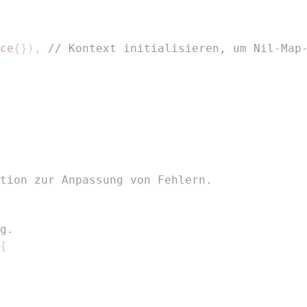
ce
{
}
)
,
// Kontext initialisieren, um Nil-Map
tion zur Anpassung von Fehlern.
g.
{