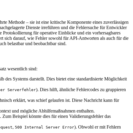
rte Methode – sie ist eine kritische Komponente eines zuverlässigen
achgelagerte Dienste irreführen und die Fehlersuche für Entwickler
 Protokollierung für operative Einblicke und ein vorhersagbares
t sich darauf, wie Fehler sowohl für API-Antworten als auch für die
uch belastbar und beobachtbar sind.
atz wesentlich sind:
des Systems darstellt. Dies bietet eine standardisierte Möglichkeit
). Dies hilft, ähnliche Fehlercodes zu gruppieren
ner Serverfehler
isch erklärt, was schief gelaufen ist. Diese Nachricht kann für
, Kontext und mögliche Abhilfemaßnahmen enthalten.
 Zum Beispiel könnte dies für einen Validierungsfehler das
,
). Obwohl er mit Fehlern
equest
500 Internal Server Error