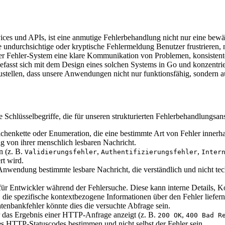
ces und APIs, ist eine anmutige Fehlerbehandlung nicht nur eine bewäh
 undurchsichtige oder kryptische Fehlermeldung Benutzer frustrieren, n
ter Fehler-System eine klare Kommunikation von Problemen, konsistente
fasst sich mit dem Design eines solchen Systems in Go und konzentrier
ustellen, dass unsere Anwendungen nicht nur funktionsfähig, sondern a
 Schlüsselbegriffe, die für unseren strukturierten Fehlerbehandlungsans
enkette oder Enumeration, die eine bestimmte Art von Fehler innerhalb 
ig von ihrer menschlich lesbaren Nachricht.
n (z. B.
,
,
Validierungsfehler
Authentifizierungsfehler
Inter
rt wird.
nwendung bestimmte lesbare Nachricht, die verständlich und nicht techn
t für Entwickler während der Fehlersuche. Diese kann interne Details
die spezifische kontextbezogene Informationen über den Fehler liefern.
tenbankfehler könnte dies die versuchte Abfrage sein.
 das Ergebnis einer HTTP-Anfrage anzeigt (z. B.
,
200 OK
400 Bad R
es HTTP-Statuscodes bestimmen und nicht selbst der Fehler sein.