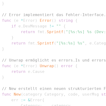
}
// Error implementiert das Fehler-Interface.
func
(
e 
*
Error
)
Error
(
)
string
{
if
 e
.
DevMessage 
!=
""
{
return
 fmt
.
Sprintf
(
"[%s:%s] %s (Dev:
}
return
 fmt
.
Sprintf
(
"[%s:%s] %s"
,
 e
.
Categ
}
// Unwrap ermöglicht es errors.Is und errors
func
(
e 
*
Error
)
Unwrap
(
)
error
{
return
 e
.
}
// New erstellt einen neuen strukturierten F
func
New
(
category Category
,
 code
,
 userMsg 
st
	err 
:=
&
Error
{
		Category
:
    category
,