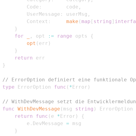
		Code
:
        code
,
		UserMessage
:
 userMsg
,
		Context
:
make
(
map
[
string
]
interfa
}
for
_
,
 opt 
:=
range
 opts 
{
opt
(
err
)
}
return
}
// ErrorOption definiert eine funktionale Op
type
 ErrorOption 
func
(
*
Error
)
// WithDevMessage setzt die Entwicklermeldun
func
WithDevMessage
(
msg 
string
)
 ErrorOption 
return
func
(
e 
*
Error
)
{
		e
.
DevMessage 
=
}