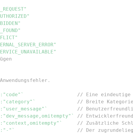
_REQUEST"
UTHORIZED"
BIDDEN"
_FOUND"
FLICT"
ERNAL_SERVER_ERROR"
ERVICE_UNAVAILABLE"
ügen
Anwendungsfehler.
:"code"`
// Eine eindeutige
:"category"`
// Breite Kategori
:"user_message"`
// Benutzerfreundl
:"dev_message,omitempty"`
// Entwicklerfreun
:"context,omitempty"`
// Zusätzliche Sch
:"-"`
// Der zugrundelie