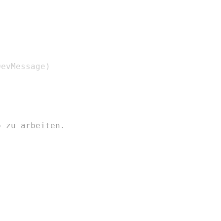
DevMessage
)
p zu arbeiten.