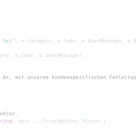
 %s)"
,
 e
.
Category
,
 e
.
Code
,
 e
.
UserMessage
,
 e
.
ory
,
 e
.
Code
,
 e
.
UserMessage
)
.As, mit unserem kundenspezifischen Fehlerty
ehler.
ring
,
 opts 
...
ErrorOption
)
*
Error 
{