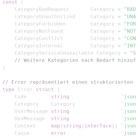
const
(
	CategoryBadRequest       Category 
=
"BAD
	CategoryUnauthorized     Category 
=
"UNA
	CategoryForbidden        Category 
=
"FOR
	CategoryNotFound         Category 
=
"NOT
	CategoryConflict         Category 
=
"CON
	CategoryInternal         Category 
=
"INT
	CategoryServiceUnavailable Category 
=
"S
// Weitere Kategorien nach Bedarf hinzuf
)
// Error repräsentiert einen strukturierten 
type
 Error 
struct
{
	Code        
string
`json
	Category    Category               
`json
	UserMessage 
string
`json
	DevMessage  
string
`json
	Context     
map
[
string
]
interface
{
}
`json
	Cause       
error
`json