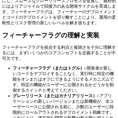
にし、スムーズなグレーリリースプロセスを促進し、最終的
にはよりアジャイルで回復力のある開発サイクルを育成しま
す。フィーチャーフラグは、フィーチャーのデプロイメント
とコードのデプロイメントを切り離すことにより、運用の柔
軟性とリスク管理の新しいレベルを解き放ちます。
フィーチャーフラグの理解と実装
フィーチャーフラグを統合する利点と複雑さを十分に理解す
るには、まずいくつかのコアコンセプトを定義することが不
可欠です。
フィーチャーフラグ（またはトグル）:
開発者が新し
いコードをデプロイすることなく、実行時に特定の機
能をオンまたはオフにできるようにするメカニズムで
す。特定の機能がユーザーに公開されるかどうかを制
御するスイッチと考えてください。
グレーリリース（またはカナリアリリース）:
アプリ
ケーションの新しいバージョンまたは新機能が、全ユ
ーザーベースに公開される前に、少数のユーザーに段
階的にロールアウトされるデプロイメント戦略です。
これにより、潜在的な問題の影響が最小限に抑えられ