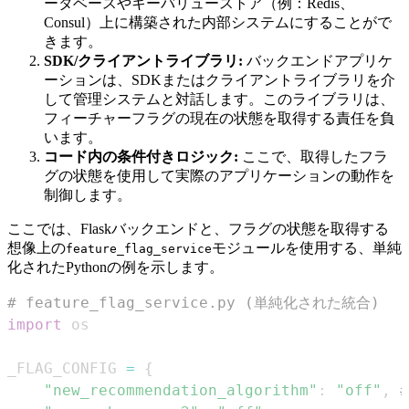
ータベースやキーバリューストア（例：Redis、
Consul）上に構築された内部システムにすることがで
きます。
SDK/クライアントライブラリ:
バックエンドアプリケ
ーションは、SDKまたはクライアントライブラリを介
して管理システムと対話します。このライブラリは、
フィーチャーフラグの現在の状態を取得する責任を負
います。
コード内の条件付きロジック:
ここで、取得したフラ
グの状態を使用して実際のアプリケーションの動作を
制御します。
ここでは、Flaskバックエンドと、フラグの状態を取得する
想像上の
モジュールを使用する、単純
feature_flag_service
化されたPythonの例を示します。
# feature_flag_service.py (単純化された統合)
import
_FLAG_CONFIG 
=
{
"new_recommendation_algorithm"
:
"off"
,