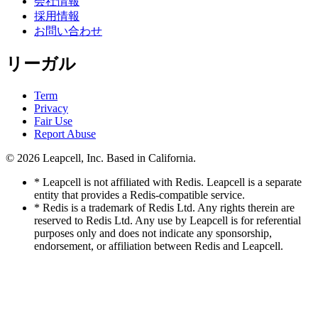
会社情報
採用情報
お問い合わせ
リーガル
Term
Privacy
Fair Use
Report Abuse
© 2026
Leapcell, Inc.
Based in California.
* Leapcell is not affiliated with Redis. Leapcell is a separate
entity that provides a Redis-compatible service.
* Redis is a trademark of Redis Ltd. Any rights therein are
reserved to Redis Ltd. Any use by Leapcell is for referential
purposes only and does not indicate any sponsorship,
endorsement, or affiliation between Redis and Leapcell.