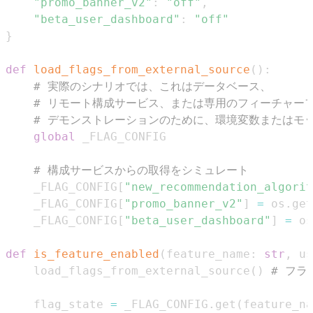
"promo_banner_v2"
:
"off"
,
"beta_user_dashboard"
:
"off"
}
def
load_flags_from_external_source
(
)
:
# 実際のシナリオでは、これはデータベース、
# リモート構成サービス、または専用のフィーチャー
# デモンストレーションのために、環境変数またはモッ
global
# 構成サービスからの取得をシミュレート
    _FLAG_CONFIG
[
"new_recommendation_algorit
    _FLAG_CONFIG
[
"promo_banner_v2"
]
=
 os
.
get
    _FLAG_CONFIG
[
"beta_user_dashboard"
]
=
 os
def
is_feature_enabled
(
feature_name
:
str
,
 us
    load_flags_from_external_source
(
)
# フ
    flag_state 
=
 _FLAG_CONFIG
.
get
(
feature_na