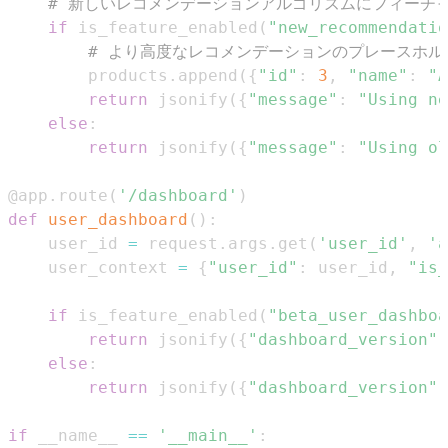
# 新しいレコメンデーションアルゴリズムにフィーチ
if
 is_feature_enabled
(
"new_recommendatio
# より高度なレコメンデーションのプレースホル
        products
.
append
(
{
"id"
:
3
,
"name"
:
"A
return
 jsonify
(
{
"message"
:
"Using ne
else
:
return
 jsonify
(
{
"message"
:
"Using ol
@app
.
route
(
'/dashboard'
)
def
user_dashboard
(
)
:
    user_id 
=
 request
.
args
.
get
(
'user_id'
,
'a
    user_context 
=
{
"user_id"
:
 user_id
,
"is_
if
 is_feature_enabled
(
"beta_user_dashboa
return
 jsonify
(
{
"dashboard_version"
:
else
:
return
 jsonify
(
{
"dashboard_version"
:
if
 __name__ 
==
'__main__'
: