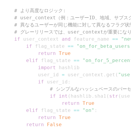
# より高度なロジック:
# user_context（例：ユーザーID、地域、サ
# 異なるユーザーが同じ機能に対して異なるフラグ状
# グレーリリースでは、user_contextが重要にな
if
 user_context 
and
 feature_name 
==
"new
if
 flag_state 
==
"on_for_beta_users"
return
True
elif
 flag_state 
==
"on_for_5_percent
import
            user_id 
=
 user_context
.
get
(
"user
if
 user_id
:
# シンプルなハッシュベースのパーセ
if
int
(
hashlib
.
sha1
(
str
(
user
return
True
elif
 flag_state 
==
"on"
:
return
True
return
False