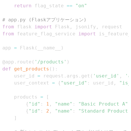
return
 flag_state 
==
"on"
# app.py (Flaskアプリケーション)
from
 flask 
import
 Flask
,
 jsonify
,
from
 feature_flag_service 
import
app 
=
 Flask
(
__name__
)
@app
.
route
(
'/products'
)
def
get_products
(
)
:
    user_id 
=
 request
.
args
.
get
(
'user_id'
,
'a
    user_context 
=
{
"user_id"
:
 user_id
,
"is_
    products 
=
[
{
"id"
:
1
,
"name"
:
"Basic Product A"
,
{
"id"
:
2
,
"name"
:
"Standard Product 
]