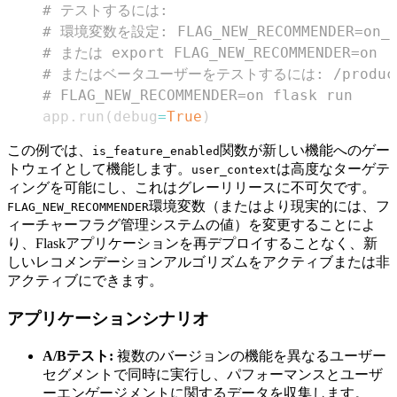
# テストするには:
# 環境変数を設定: FLAG_NEW_RECOMMENDER=on_f
# または export FLAG_NEW_RECOMMENDER=on
# またはベータユーザーをテストするには: /products?
# FLAG_NEW_RECOMMENDER=on flask run
    app
.
run
(
debug
=
True
)
この例では、
関数が新しい機能へのゲー
is_feature_enabled
トウェイとして機能します。
は高度なターゲテ
user_context
ィングを可能にし、これはグレーリリースに不可欠です。
環境変数（またはより現実的には、フ
FLAG_NEW_RECOMMENDER
ィーチャーフラグ管理システムの値）を変更することによ
り、Flaskアプリケーションを再デプロイすることなく、新
しいレコメンデーションアルゴリズムをアクティブまたは非
アクティブにできます。
アプリケーションシナリオ
A/Bテスト:
複数のバージョンの機能を異なるユーザー
セグメントで同時に実行し、パフォーマンスとユーザ
ーエンゲージメントに関するデータを収集します。