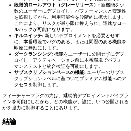
段階的ロールアウト（グレーリリース）:
新機能を少
数のユーザーにデプロイし、パフォーマンスと安定性
を監視してから、利用可能性を段階的に拡大します。
これにより、リスクが最小限に抑えられ、迅速なロー
ルバックが可能になります。
キルスイッチ:
新しいデプロイメントを必要とせず
に、本番環境でバグのある、または問題のある機能を
即座に無効にします。
ダークランシング:
機能をユーザーに公開せずにデプ
ロイし、アクティベーション前に本番環境でパフォー
マンステストと統合検証を可能にします。
サブスクリプションベースの機能:
ユーザーのサブス
クリプションレベルに基づいてプレミアム機能へのア
クセスを制御します。
フィーチャーフラグの力は、継続的デプロイメントパイプラ
インを可能にしながら、どの機能が、誰に、いつ公開される
かを強力に制御することにあります。
結論