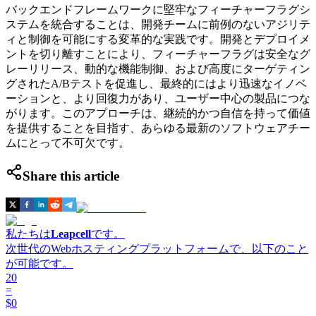
バックエンドフレームワークに堅牢なフィーチャーフラグシ
ステムを統合することは、開発チームに前例のないアジリテ
ィと制御を可能にする変革的な実践です。開発とデプロイメ
ントを切り離すことにより、フィーチャーフラグは安全なグ
レーリリース、動的な機能制御、および高度にターゲティン
グされたA/Bテストを促進し、最終的にはより迅速なイノベ
ーションと、より回復力があり、ユーザー中心の製品につな
がります。このアプローチは、継続的かつ自信を持って価値
を提供することを目指す、あらゆる最新のソフトウェアチー
ムにとって不可欠です。
Share this article
私たちは
Leapcell
です。
次世代のWebホスティングプラットフォームで、以下のこと
が可能です。
20
=
$0