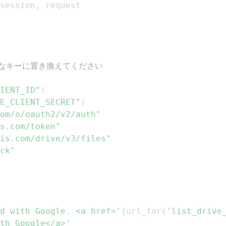
session
,
的なキーに置き換えてください
IENT_ID"
)
E_CLIENT_SECRET"
)
com/o/oauth2/v2/auth"
s.com/token"
is.com/drive/v3/files"
ck"
d with Google. <a href='
{
url_for
(
'list_drive
th Google</a>'