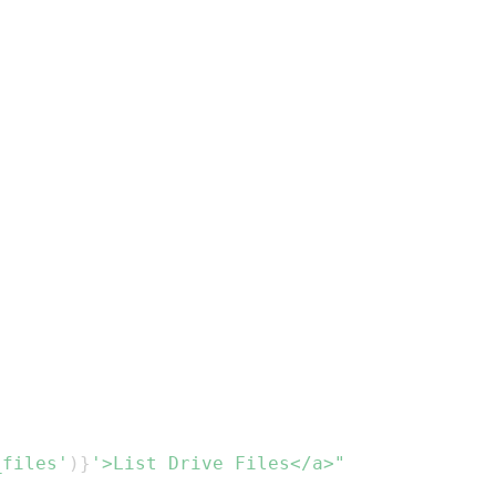
_files'
)
}
'>List Drive Files</a>"