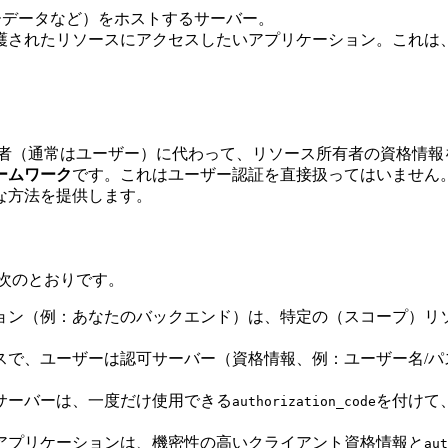
ザーデータなど）をホストするサーバー。
保護されたリソースにアクセスしたいアプリケーション。これは
ス所有者（通常はユーザー）に代わって、リソース所有者の資格
ームワーク
です。これはユーザー認証を直接扱ってはいません
な方法を提供します。
は次のとおりです。
ション（例：あなたのバックエンド）は、特定の（スコープ）
イスで、ユーザーは認可サーバー（資格情報、例：ユーザー名/
可サーバーは、一度だけ使用できる
を付けて
authorization_code
トアプリケーションは、機密性の高いクライアント資格情報と
aut