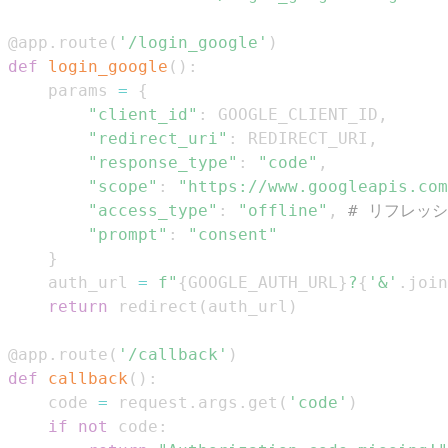
@app
.
route
(
'/login_google'
)
def
login_google
(
)
:
    params 
=
{
"client_id"
:
 GOOGLE_CLIENT_ID
,
"redirect_uri"
:
 REDIRECT_URI
,
"response_type"
:
"code"
,
"scope"
:
"https://www.googleapis.com
"access_type"
:
"offline"
,
# リフレッ
"prompt"
:
"consent"
}
    auth_url 
=
f"
{
GOOGLE_AUTH_URL
}
?
{
'&'
.
join
return
 redirect
(
auth_url
)
@app
.
route
(
'/callback'
)
def
callback
(
)
:
    code 
=
 request
.
args
.
get
(
'code'
)
if
not
 code
: