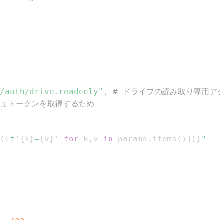
/auth/drive.readonly"
,
# ドライブの読み取り専用ア
シュトークンを取得するため
(
[
f'
{
k
}
=
{
v
}
'
for
 k
,
v 
in
 params
.
items
(
)
]
)
}
"