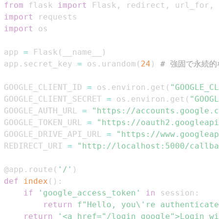
from
 flask 
import
 Flask
,
 redirect
,
 url_for
,
 
import
import
app 
=
 Flask
(
__name__
)
app
.
secret_key 
=
 os
.
urandom
(
24
)
# 強固で永続
GOOGLE_CLIENT_ID 
=
 os
.
environ
.
get
(
"GOOGLE_CL
GOOGLE_CLIENT_SECRET 
=
 os
.
environ
.
get
(
"GOOGL
GOOGLE_AUTH_URL 
=
"https://accounts.google.
GOOGLE_TOKEN_URL 
=
"https://oauth2.googleapi
GOOGLE_DRIVE_API_URL 
=
"https://www.googleap
REDIRECT_URI 
=
"http://localhost:5000/callba
@app
.
route
(
'/'
)
def
index
(
)
:
if
'google_access_token'
in
 session
:
return
f"Hello, you\'re authenticate
return
'<a href="/login_google">Login wi