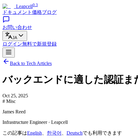
0.3
Leapcell
ドキュメント
価格
ブログ
お問い合わせ
JA
ログイン
無料で
新規登録
Back to Tech Articles
バックエンドに適した認証ま
Oct 25, 2025
# Misc
James Reed
Infrastructure Engineer · Leapcell
この記事は
English
、
한국어
、
Deutsch
でも利用できます