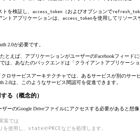
エストを検証し、
（およびオプションで
access_token
refresh_tok
イアントアプリケーションは、
を使用してリソース
access_token
 2.0が必要です。
:たとえば、アプリケーションがユーザーのFacebookフィードに
あなたのバックエンドは「クライアントアプリケーション」であり、F
イクロサービスアーキテクチャでは、あるサービスが別のサー
h 2.0は、このようなサービス間認可を促進できます。
使用する（概念的）
ユーザーのGoogle Driveファイルにアクセスする必要があると
実装では
イブラリを使用し、stateやPKCEなどを処理します。