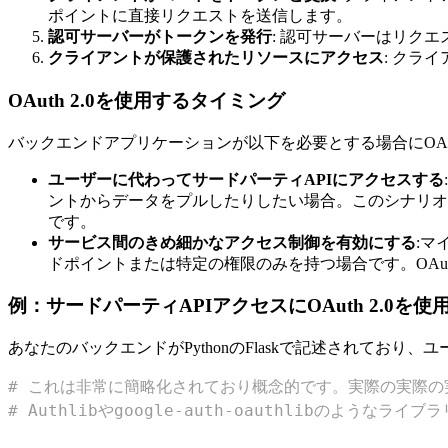
ポイントに直接リクエストを送信します。
認可サーバーがトークンを発行
: 認可サーバーはリク
クライアントが保護されたリソースにアクセス
: クラ
OAuth 2.0を使用するタイミング
バックエンドアプリケーションが以下を必要とする場合にOAuth
ユーザーに代わってサードパーティAPIにアクセスする
ントからデータをプルしたりしたい場合。このシナリオでは、
です。
サービス間のきめ細かなアクセス制御を有効にする
:マ
ドポイントまたは特定の権限のみを持つ場合です。OAut
例：サードパーティAPIアクセスにOAuth 2.0を
あなたのバックエンドがPythonのFlaskで記述されており、
# これは非常に簡略化されており概念的です。実際の実際の
# Authlibやgoogle-auth-oauthlibのようなラ