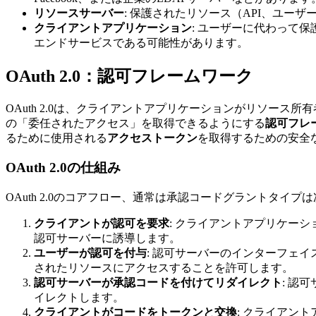
リソースサーバー
: 保護されたリソース（API、ユー
クライアントアプリケーション
: ユーザーに代わって
エンドサービスである可能性があります。
OAuth 2.0：認可フレームワーク
OAuth 2.0は、クライアントアプリケーションがリソー
の「委任されたアクセス」を取得できるようにする
認可フレ
るために使用される
アクセストークン
を取得するための安全
OAuth 2.0の仕組み
OAuth 2.0のコアフロー、通常は承認コードグラントタイプ
クライアントが認可を要求
: クライアントアプリケー
認可サーバーに誘導します。
ユーザーが認可を付与
: 認可サーバーのインターフェ
されたリソースにアクセスすることを許可します。
認可サーバーが承認コードを付けてリダイレクト
: 認
イレクトします。
クライアントがコードをトークンと交換
: クライアン