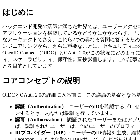
はじめに
バックエンド開発の活気に満ちた世界では、ユーザーアクセ
アプリケーションを構築しているかどうかにかかわらず、「
なアーキテクトでさえ、これら2つの異なる質問に答えるた
ンジニアリングから、さらに重要なことに、セキュリティ上
OpenID Connect（OIDC）とOAuth 2.0がこ
ィ、スケーラビリティ、保守性に直接影響します。この記事
とを目的としています。
コアコンセプトの説明
OIDCとOAuth 2.0の詳細に入る前に、この議論の基礎と
認証（Authentication）
: ユーザーのIDを確認するプ
ンするとき、あなたは認証を行っています。
認可（Authorization）
: 認証されたユーザーまたはア
ば、認証されたユーザーは、他のユーザーのプロフィー
IDプロバイダー（IdP）
: ユーザーのID情報を生成、
Facebook、または企業のLDAPサーバーなどがあります