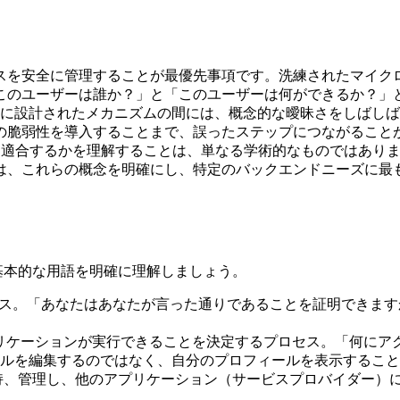
スを安全に管理することが最優先事項です。洗練されたマイク
このユーザーは誰か？」と「このユーザーは何ができるか？」
めに設計されたメカニズムの間には、概念的な曖昧さをしばし
の脆弱性を導入することまで、誤ったステップにつながること
の状況にどのように適合するかを理解することは、単なる学術的なもの
は、これらの概念を明確にし、特定のバックエンドニーズに最
なる基本的な用語を明確に理解しましょう。
ロセス。「あなたはあなたが言った通りであることを証明できま
プリケーションが実行できることを決定するプロセス。「何に
ルを編集するのではなく、自分のプロフィールを表示すること
維持、管理し、他のアプリケーション（サービスプロバイダー）に
。