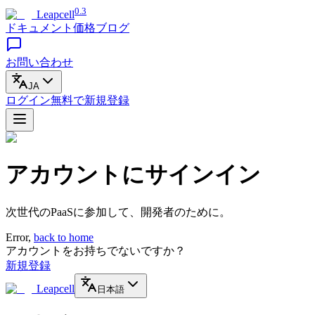
0.3
Leapcell
ドキュメント
価格
ブログ
お問い合わせ
JA
ログイン
無料で
新規登録
アカウントにサインイン
次世代のPaaSに参加して、開発者のために。
Error,
back to home
アカウントをお持ちでないですか？
新規登録
Leapcell
日本語