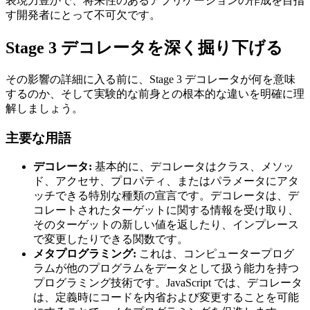
表現力豊かで、将来性のあるアプリケーションの作成を目指
す開発者にとって不可欠です。
Stage 3 デコレータを深く掘り下げる
その影響の詳細に入る前に、Stage 3 デコレータが何を意味
するのか、そして実験的な前身との根本的な違いを明確に理
解しましょう。
主要な用語
デコレータ:
基本的に、デコレータはクラス、メソッ
ド、アクセサ、プロパティ、またはパラメータにアタ
ッチできる特別な種類の宣言です。デコレータは、デ
コレートされたターゲットに関する情報を受け取り、
そのターゲットの新しい値を返したり、インプレース
で変更したりできる関数です。
メタプログラミング:
これは、コンピュータープログ
ラムが他のプログラムをデータとして扱う能力を持つ
プログラミング技術です。JavaScript では、デコレータ
は、定義時にコードを内省および変更することを可能