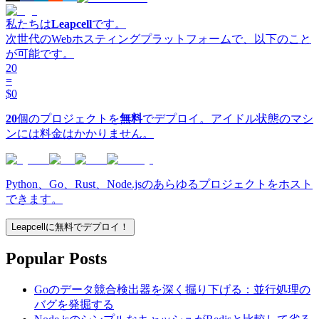
私たちは
Leapcell
です。
次世代のWebホスティングプラットフォームで、以下のこと
が可能です。
20
=
$0
20
個のプロジェクトを
無料
でデプロイ。アイドル状態のマシ
ンには料金はかかりません。
Python、Go、Rust、Node.jsのあらゆるプロジェクトをホスト
できます。
Leapcellに無料でデプロイ！
Popular Posts
Goのデータ競合検出器を深く掘り下げる：並行処理の
バグを発掘する