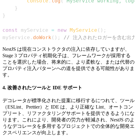
console
.
log
(
'MyService working, logg
}
}
const
 myService 
=
new
MyService
(
)
;
myService
.
doWork
(
)
;
// 注入されたロガーを含む出
NestJS は現在コンストラクタの注入に依存していますが、
Stage 3 プロパティ初期化子は、フレームワークが採用する
ことを選択した場合、将来的に、より柔軟な、または代替の
プロパティ注入パターンへの道を提供できる可能性がありま
す。
4. 改善されたツールと IDE サポート
デコレータが標準化された提案に移行するにつれて、ツール
（ESLint、Prettier）と IDE は、より正確な Lint、オートコン
プリート、リファクタリングサポートを提供できるようにな
ります。これにより、開発者の労力が軽減され、NestJS のよ
うなデコレータを多用するプロジェクトでの全体的な開発エ
クスペリエンスが向上します。