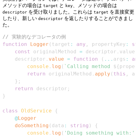
メソッドの場合は
と
、メソッドの場合は
target
key
を受け取りました。これらは
を直接変更
descriptor
target
したり、新しい
を返したりすることができまし
descriptor
た。
// 実験的なデコレータの例
function
Logger
(
target
:
any
,
 propertyKey
:
st
const
 originalMethod 
=
 descriptor
.
value
;
    descriptor
.
value
=
function
(
...
args
:
an
console
.
log
(
`
Calling method 
${
proper
return
 originalMethod
.
apply
(
this
,
 ar
}
;
return
 descriptor
;
}
class
OldService
{
@
Logger
doSomething
(
data
:
string
)
{
console
.
log
(
'Doing something with:'
,