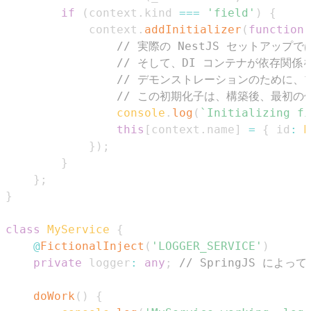
if
(
context
.
kind
===
'field'
)
{
            context
.
addInitializer
(
function
// 実際の NestJS セットアップ
// そして、DI コンテナが依存関係
// デモンストレーションのために、
// この初期化子は、構築後、最初の
console
.
log
(
`
Initializing fi
this
[
context
.
name
]
=
{
 id
:
M
}
)
;
}
}
;
}
class
MyService
{
@
FictionalInject
(
'LOGGER_SERVICE'
)
private
 logger
:
any
;
// SpringJS によっ
doWork
(
)
{