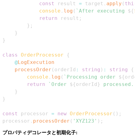
const
 result 
=
 target
.
apply
(
this
console
.
log
(
`
After executing 
${
S
return
 result
;
}
;
}
}
class
OrderProcessor
{
@
LogExecution
processOrder
(
orderId
:
string
)
:
string
{
console
.
log
(
`
Processing order 
${
orde
return
`
Order 
${
orderId
}
 processed.
`
}
}
const
 processor 
=
new
OrderProcessor
(
)
;
processor
.
processOrder
(
'XYZ123'
)
;
プロパティデコレータと初期化子: