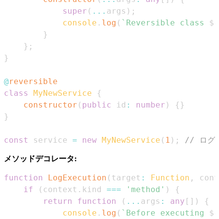
super
(
...
args
)
;
console
.
log
(
`
Reversible class 
${
}
}
;
}
@
reversible
class
MyNewService
{
constructor
(
public
 id
:
number
)
{
}
}
const
 service 
=
new
MyNewService
(
1
)
;
// ログ:
メソッドデコレータ:
function
LogExecution
(
target
:
Function
,
 cont
if
(
context
.
kind
===
'method'
)
{
return
function
(
...
args
:
any
[
]
)
{
console
.
log
(
`
Before executing 
${