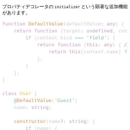
プロパティデコレータの
という顕著な追加機能
initializer
があります。
function
DefaultValue
(
defaultValue
:
any
)
{
return
function
(
target
:
undefined
,
 cont
if
(
context
.
kind
===
'field'
)
{
return
function
(
this
:
any
)
{
/
return
this
[
context
.
name
]
??
}
;
}
}
;
}
class
User
{
@
DefaultValue
(
'Guest'
)
    name
:
string
;
constructor
(
name
?
:
string
)
{
if
(
name
)
{