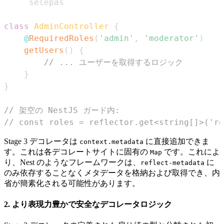
class
AdminController
{
@
RequiredRoles
(
'admin'
,
'moderator'
)
getUsers
(
)
{
// ... ユーザーを取得するロジック
}
}
// 架空の NestJS ガード内:
// const roles = reflector.get<string[
Stage 3 デコレータは
に直接追加できま
context.metadata
す。これは各デコレートサイトに固有の
です。これによ
Map
り、Nest のようなフレームワークは、
に
reflect-metadata
のみ依存することなくメタデータを格納および取得でき、内
省が簡素化される可能性があります。
2. より表現力豊かで安全なデコレータロジック