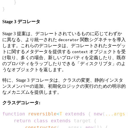
}
}
Stage 3 デコレータ
Stage 3 提案は、デコレートされているものに応じてわずか
に異なる、より統一された
関数シグネチャを導入
decorator
します。これらのデコレータは、デコレートされたターゲッ
トに関するメタデータを提供する
オブジェクトを受
context
け取り、多くの場合、新しいプロパティを定義したり、既存
のプロパティをラップしたりできる「ディスクリプタ」のよ
うなオブジェクトを返します。
特に、Stage 3 デコレータは、クラスの変更、静的/インスタ
ンスメンバーの追加、初期化ロジックの実行のための明示的
なメカニズムを提供します。
クラスデコレータ:
function
reversible
<
T
extends
{
new
(
...
args
:
return
class
extends
 target 
{
constructor
(
...
args
:
any
[
]
)
{