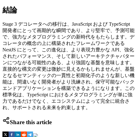
結論
Stage 3 デコレータへの移行は、JavaScript および TypeScript
開発者にとって画期的な瞬間であり、より堅牢で、予測可能
で、強力なメタプログラミングの新時代をもたらします。デ
コレータの概念の上に構築されたフレームワークである
NestJS にとって、この進化は、より表現力豊かな API、強化
されたパフォーマンス、そして新しいアーキテクチャパター
ンにつながる可能性のある、より強固な基盤を意味します。
直接的な構文の変更は微妙に見えるかもしれませんが、基盤
となるセマンティックの一貫性と初期化子のような新しい機
能は、間違いなく開発者がより洗練され、保守可能なバック
エンドアプリケーションを構築できるようになります。この
標準化は、TypeScript におけるメタプログラミングが単に強
力であるだけでなく、エコシステムによって完全に統合さ
れ、サポートされる未来を約束します。
Share this article