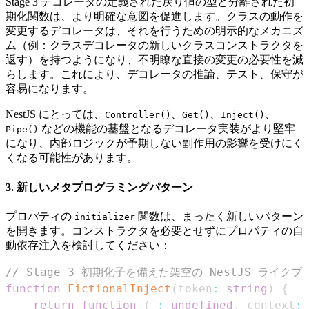
Stage 3 デコレータの定義された戻り値の型と分離された初
期化関数は、より明確な意図を促進します。クラスの動作を
変更するデコレータは、それを行うための明示的なメカニズ
ム（例：クラスデコレータの新しいクラスコンストラクタを
返す）を持つようになり、不明瞭な直接の変更の必要性を減
らします。これにより、デコレータの推論、テスト、保守が
容易になります。
NestJS にとっては、
、
、
、
Controller()
Get()
Inject()
などの機能の基盤となるデコレータ実装がより堅牢
Pipe()
になり、内部ロジックが予期しない副作用の影響を受けにく
くなる可能性があります。
3. 新しいメタプログラミングパターン
プロパティの
関数は、まったく新しいパターン
initializer
を開きます。コンストラクタを必要とせずにプロパティの自
動依存注入を検討してください：
// Stage 3 初期化子を備えた架空の NestJS ライ
function
FictionalInject
(
token
:
string
)
{
return
function
(
_
:
undefined
,
 context
: