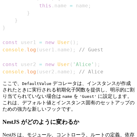
this
.
name
=
 name
;
}
}
}
const
 user1 
=
new
User
(
)
;
console
.
log
(
user1
.
name
)
;
// Guest
const
 user2 
=
new
User
(
'Alice'
)
;
console
.
log
(
user2
.
name
)
;
// Alice
ここで、
デコレータは、インスタンスが作成
DefaultValue
されたときに実行される初期化子関数を提供し、明示的に割
り当てられていない場合は
を
に設定します。
name
'Guest'
これは、デフォルト値とインスタンス固有のセットアップの
ための強力な新しいフックです。
NestJS がどのように変わるか
NestJS は、モジュール、コントローラ、ルートの定義、依存