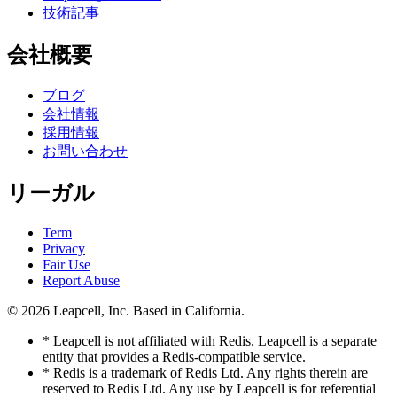
技術記事
会社概要
ブログ
会社情報
採用情報
お問い合わせ
リーガル
Term
Privacy
Fair Use
Report Abuse
© 2026
Leapcell, Inc.
Based in California.
* Leapcell is not affiliated with Redis. Leapcell is a separate
entity that provides a Redis-compatible service.
* Redis is a trademark of Redis Ltd. Any rights therein are
reserved to Redis Ltd. Any use by Leapcell is for referential