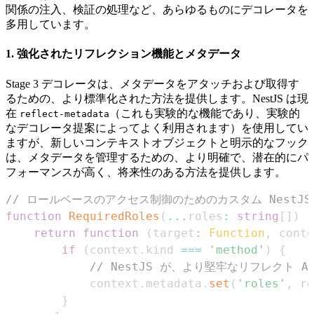
関係の注入、検証の処理など、あらゆるものにデコレータを
多用しています。
1. 強化されたリフレクション機能とメタデータ
Stage 3 デコレータは、メタデータをアタッチおよび取得す
るための、より標準化された方法を提供します。NestJS は現
在
（これも実験的な機能であり、実験的
reflect-metadata
なデコレータ提案によってよく利用されます）を使用してい
ますが、新しいコンテキストオブジェクトと明示的なフック
は、メタデータを管理するための、より明確で、潜在的にパ
フォーマンスが高く、将来性のある方法を提供します。
// ロールベースのアクセス制御のためのカスタム NestJ
function
RequiredRoles
(
...
roles
:
string
[
]
)
{
return
function
(
target
:
Function
,
 conte
if
(
context
.
kind
===
'method'
)
{
// NestJS が、より堅牢なリフレクト AP
            context
.
metadata
.
set
(
'roles'
,
 ro
}