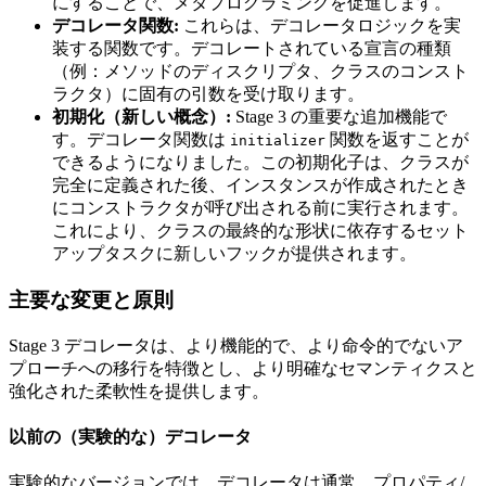
にすることで、メタプログラミングを促進します。
デコレータ関数:
これらは、デコレータロジックを実
装する関数です。デコレートされている宣言の種類
（例：メソッドのディスクリプタ、クラスのコンスト
ラクタ）に固有の引数を受け取ります。
初期化（新しい概念）:
Stage 3 の重要な追加機能で
す。デコレータ関数は
関数を返すことが
initializer
できるようになりました。この初期化子は、クラスが
完全に定義された後、インスタンスが作成されたとき
にコンストラクタが呼び出される前に実行されます。
これにより、クラスの最終的な形状に依存するセット
アップタスクに新しいフックが提供されます。
主要な変更と原則
Stage 3 デコレータは、より機能的で、より命令的でないア
プローチへの移行を特徴とし、より明確なセマンティクスと
強化された柔軟性を提供します。
以前の（実験的な）デコレータ
実験的なバージョンでは、デコレータは通常、プロパティ/