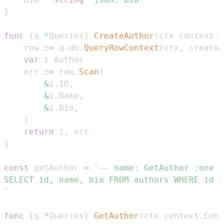
}
func
(
q 
*
Queries
)
CreateAuthor
(
ctx context
.
C
	row 
:=
 q
.
db
.
QueryRowContext
(
ctx
,
 createA
var
	err 
:=
 row
.
Scan
(
&
i
.
ID
,
&
i
.
Name
,
&
i
.
Bio
,
)
return
 i
,
}
const
 getAuthor 
=
`
func
(
q 
*
Queries
)
GetAuthor
(
ctx context
.
Cont