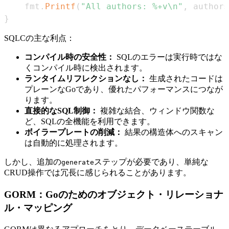
	fmt
.
Printf
(
"All authors: %+v\n"
,
 authors
}
SQLCの主な利点：
コンパイル時の安全性：
SQLのエラーは実行時ではな
くコンパイル時に検出されます。
ランタイムリフレクションなし：
生成されたコードは
プレーンなGoであり、優れたパフォーマンスにつなが
ります。
直接的なSQL制御：
複雑な結合、ウィンドウ関数な
ど、SQLの全機能を利用できます。
ボイラープレートの削減：
結果の構造体へのスキャン
は自動的に処理されます。
しかし、追加の
ステップが必要であり、単純な
generate
CRUD操作では冗長に感じられることがあります。
GORM：Goのためのオブジェクト・リレーショナ
ル・マッピング