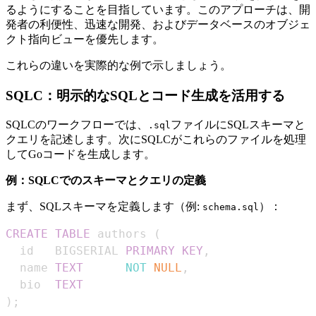
るようにすることを目指しています。このアプローチは、開
発者の利便性、迅速な開発、およびデータベースのオブジェ
クト指向ビューを優先します。
これらの違いを実際的な例で示しましょう。
SQLC：明示的なSQLとコード生成を活用する
SQLCのワークフローでは、
ファイルにSQLスキーマと
.sql
クエリを記述します。次にSQLCがこれらのファイルを処理
してGoコードを生成します。
例：SQLCでのスキーマとクエリの定義
まず、SQLスキーマを定義します（例:
）：
schema.sql
CREATE
TABLE
 authors 
(
  id   BIGSERIAL 
PRIMARY
KEY
,
  name 
TEXT
NOT
NULL
,
  bio  
TEXT
)
;