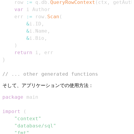
	row 
:=
 q
.
db
.
QueryRowContext
(
ctx
,
 getAuth
var
	err 
:=
 row
.
Scan
(
&
i
.
ID
,
&
i
.
Name
,
&
i
.
Bio
,
)
return
 i
,
}
// ... other generated functions
そして、アプリケーションでの使用方法：
package
import
(
"context"
"database/sql"
"fmt"