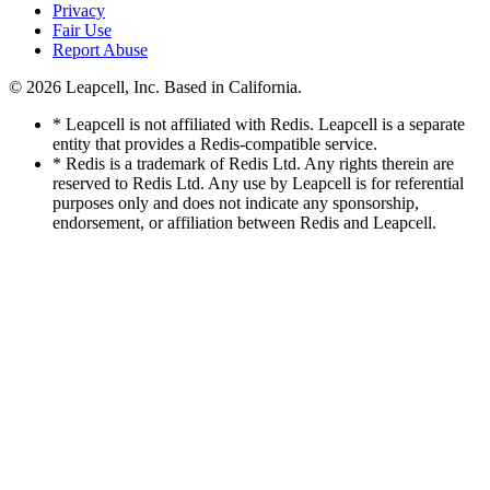
Privacy
Fair Use
Report Abuse
© 2026
Leapcell, Inc.
Based in California.
* Leapcell is not affiliated with Redis. Leapcell is a separate
entity that provides a Redis-compatible service.
* Redis is a trademark of Redis Ltd. Any rights therein are
reserved to Redis Ltd. Any use by Leapcell is for referential
purposes only and does not indicate any sponsorship,
endorsement, or affiliation between Redis and Leapcell.