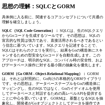
思想の理解：SQLCとGORM
具体例に入る前に、関連するコアコンセプトについて共通の
理解を確立しましょう。
SQLC（SQL Code Generation）：
SQLCは、生のSQLクエリ
からGoコードを生成するツールです。その思想は、SQLの
宣言的な性質は強力であり、直接活用されるべきであるとい
う信念に基づいています。SQLクエリを記述することで、
SQLCはそれらのクエリを実行し、結果をGoの構造体にスキ
ャンするための型安全なGoコードを自動生成します。この
アプローチは、明示的なSQL、コンパイル時の安全性、およ
びデータベース操作に対する最小限の抽象化を優先します。
GORM（Go ORM - Object-Relational Mapping）：
GORM
は、それとは対照的に、Go向けの本格的なORMライブラリ
です。その思想は、データベーステーブルをGoの構造体に
マッピングし、生のSQLではなく、Goのイディオムを使用
してデータベースと対話するための高レベルAPIを提供する
ことに中心を置いています。GORMは、基盤となるSQLを抽
象化し、開発者がGoオブジェクトとしてデータを操作でき