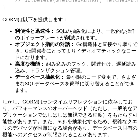
// db.Delete(&fetchedAuthor, fetchedAuth
}
GORMは以下を提供します：
利便性と迅速性：
SQLの抽象化により、一般的な操作
のボイラープレートが削減されます。
オブジェクト指向の対話：
Go構造体と直接やり取りで
き、Go開発者にとってよりイディオマティックなコー
ドになります。
高度な機能：
組み込みのフック、関連付け、遅延読み
込み、トランザクション管理。
データベース抽象化：
最小限のコード変更で、さまざ
まなSQLデータベースを簡単に切り替えることができ
ます。
しかし、GORMはランタイムリフレクションに依存してお
り、パフォーマンスのオーバーヘッド（ただし、一般的なア
プリケーションではしばしば無視できる程度）をもたらす可
能性があります。また、SQLを抽象化するため、複雑なクエ
リのデバッグが困難になる場合があり、データベース固有の
機能へのアクセスが制限されることがあります。