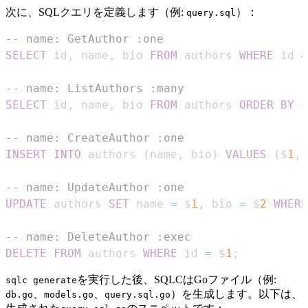
次に、SQLクエリを定義します（例:
）：
query.sql
-- name: GetAuthor :one
SELECT
 id
,
 name
,
 bio 
FROM
 authors 
WHERE
 id 
=
-- name: ListAuthors :many
SELECT
 id
,
 name
,
 bio 
FROM
 authors 
ORDER
BY
 n
-- name: CreateAuthor :one
INSERT
INTO
 authors 
(
name
,
 bio
)
VALUES
(
$
1
,
 
-- name: UpdateAuthor :one
UPDATE
 authors 
SET
 name 
=
 $
1
,
 bio 
=
 $
2
WHERE
-- name: DeleteAuthor :exec
DELETE
FROM
 authors 
WHERE
 id 
=
 $
1
;
を実行した後、SQLCはGoファイル（例:
sqlc generate
、
、
）を生成します。以下は、
db.go
models.go
query.sql.go