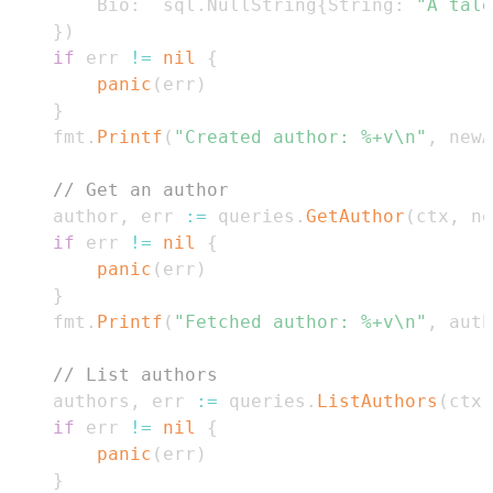
		Bio
:
  sql
.
NullString
{
String
:
"A tale
}
)
if
 err 
!=
nil
{
panic
(
err
)
}
	fmt
.
Printf
(
"Created author: %+v\n"
,
 newA
// Get an author
	author
,
 err 
:=
 queries
.
GetAuthor
(
ctx
,
 ne
if
 err 
!=
nil
{
panic
(
err
)
}
	fmt
.
Printf
(
"Fetched author: %+v\n"
,
 auth
// List authors
	authors
,
 err 
:=
 queries
.
ListAuthors
(
ctx
)
if
 err 
!=
nil
{
panic
(
err
)
}