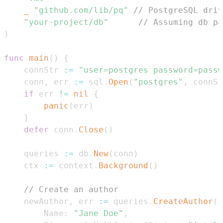
_
"github.com/lib/pq"
// PostgreSQL driv
"your-project/db"
// Assuming db pa
)
func
main
(
)
{
	connStr 
:=
"user=postgres password=passw
	conn
,
 err 
:=
 sql
.
Open
(
"postgres"
,
 connSt
if
 err 
!=
nil
{
panic
(
err
)
}
defer
 conn
.
Close
(
)
	queries 
:=
 db
.
New
(
conn
)
	ctx 
:=
 context
.
Background
(
)
// Create an author
	newAuthor
,
 err 
:=
 queries
.
CreateAuthor
(
c
		Name
:
"Jane Doe"
,