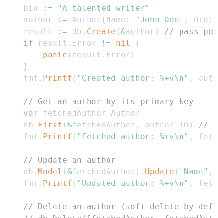
	bio 
:=
"A talented writer"
	author 
:=
 Author
{
Name
:
"John Doe"
,
 Bio
:
	result 
:=
 db
.
Create
(
&
author
)
// pass poi
if
 result
.
Error 
!=
nil
{
panic
(
result
.
Error
)
}
	fmt
.
Printf
(
"Created author: %+v\n"
,
 auth
// Get an author by its primary key
var
	db
.
First
(
&
fetchedAuthor
,
 author
.
ID
)
// f
	fmt
.
Printf
(
"Fetched author: %+v\n"
,
 fetc
// Update an author
	db
.
Model
(
&
fetchedAuthor
)
.
Update
(
"Name"
,
	fmt
.
Printf
(
"Updated author: %+v\n"
,
 fetc
// Delete an author (soft delete by defa