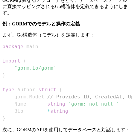
GORMは異なるアプローチをとり、データベーステーブル
に直接マッピングされるGo構造体を定義できるようにしま
す。
例：GORMでのモデルと操作の定義
まず、Go構造体（モデル）を定義します：
package
import
(
"gorm.io/gorm"
)
type
 Author 
struct
{
	gorm
.
Model 
// Provides ID, CreatedAt, Up
	Name       
string
`gorm:"not null"`
	Bio        
*
string
}
次に、GORMのAPIを使用してデータベースと対話します：