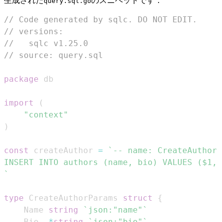
生成された
のスニペットです：
query.sql.go
// Code generated by sqlc. DO NOT EDIT.
// versions:
//   sqlc v1.25.0
// source: query.sql
package
import
(
"context"
)
const
 createAuthor 
=
`
type
 CreateAuthorParams 
struct
{
	Name 
string
`json:"name"`
	Bio  
*
string
`json:"bio"`