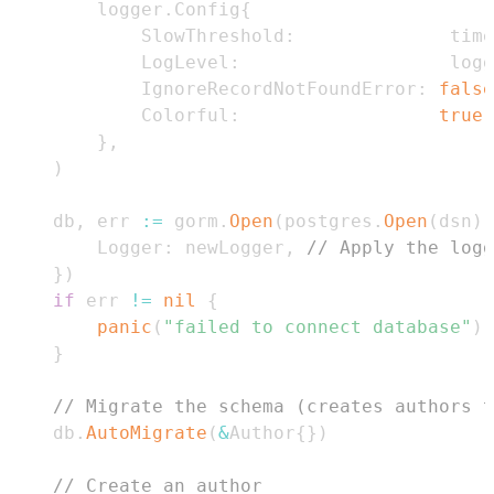
		logger
.
Config
{
			SlowThreshold
:
              time
			LogLevel
:
                   logg
			IgnoreRecordNotFoundError
:
false
			Colorful
:
true
,
}
,
)
	db
,
 err 
:=
 gorm
.
Open
(
postgres
.
Open
(
dsn
)
,
		Logger
:
 newLogger
,
// Apply the logg
}
)
if
 err 
!=
nil
{
panic
(
"failed to connect database"
)
}
// Migrate the schema (creates authors t
	db
.
AutoMigrate
(
&
Author
{
}
)
// Create an author