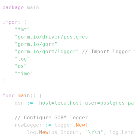
package
import
(
"fmt"
"gorm.io/driver/postgres"
"gorm.io/gorm"
"gorm.io/gorm/logger"
// Import logger f
"log"
"os"
"time"
)
func
main
(
)
{
	dsn 
:=
"host=localhost user=postgres pas
// Configure GORM logger
	newLogger 
:=
 logger
.
New
(
		log
.
New
(
os
.
Stdout
,
"\r\n"
,
 log
.
LstdF