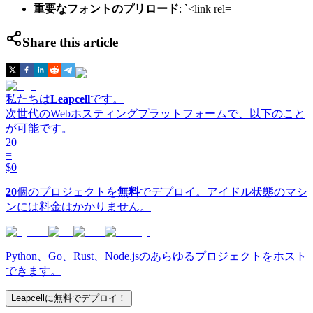
重要なフォントのプリロード
: `<link rel=
Share this article
私たちは
Leapcell
です。
次世代のWebホスティングプラットフォームで、以下のこと
が可能です。
20
=
$0
20
個のプロジェクトを
無料
でデプロイ。アイドル状態のマシ
ンには料金はかかりません。
Python、Go、Rust、Node.jsのあらゆるプロジェクトをホスト
できます。
Leapcellに無料でデプロイ！