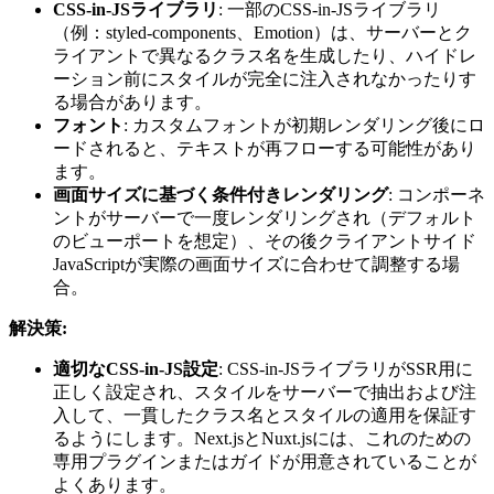
CSS-in-JSライブラリ
: 一部のCSS-in-JSライブラリ
（例：styled-components、Emotion）は、サーバーとク
ライアントで異なるクラス名を生成したり、ハイドレ
ーション前にスタイルが完全に注入されなかったりす
る場合があります。
フォント
: カスタムフォントが初期レンダリング後にロ
ードされると、テキストが再フローする可能性があり
ます。
画面サイズに基づく条件付きレンダリング
: コンポーネ
ントがサーバーで一度レンダリングされ（デフォルト
のビューポートを想定）、その後クライアントサイド
JavaScriptが実際の画面サイズに合わせて調整する場
合。
解決策:
適切なCSS-in-JS設定
: CSS-in-JSライブラリがSSR用に
正しく設定され、スタイルをサーバーで抽出および注
入して、一貫したクラス名とスタイルの適用を保証す
るようにします。Next.jsとNuxt.jsには、これのための
専用プラグインまたはガイドが用意されていることが
よくあります。