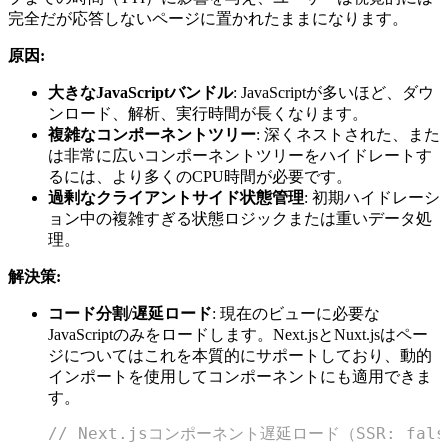
完全だが応答しないページに置かれたままになります。
原因:
大きなJavaScriptバンドル
: JavaScriptが多いほど、ダウ
ンロード、解析、実行時間が長くなります。
複雑なコンポーネントツリー
: 深くネストされた、また
は非常に広いコンポーネントツリーをハイドレートす
るには、より多くのCPU時間が必要です。
過剰なクライアントサイド状態管理
: 初期ハイドレーシ
ョン中の複雑すぎる状態ロジックまたは重いデータ処
理。
解決策:
コード分割/遅延ロード
: 現在のビューに必要な
JavaScriptのみをロードします。Next.jsとNuxt.jsはペー
ジについてはこれを本質的にサポートしており、動的
インポートを使用してコンポーネントにも適用できま
す。
// Next.jsコンポーネント遅延ロード（SSR: f