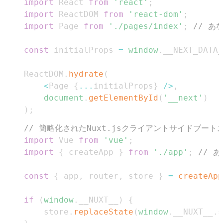
import
React
from
'react'
;
import
ReactDOM
from
'react-dom'
;
import
Page
from
'./pages/index'
;
// あ
const
 initialProps 
=
window
.
__NEXT_DATA_
ReactDOM
.
hydrate
(
<
Page
{
...
initialProps
}
/
>
,
document
.
getElementById
(
'__next'
)
)
;
// 簡略化されたNuxt.jsクライアントサイドブート
import
Vue
from
'vue'
;
import
{
 createApp 
}
from
'./app'
;
// 
const
{
 app
,
 router
,
 store 
}
=
createApp
if
(
window
.
__NUXT__
)
{
    store
.
replaceState
(
window
.
__NUXT__
.
s