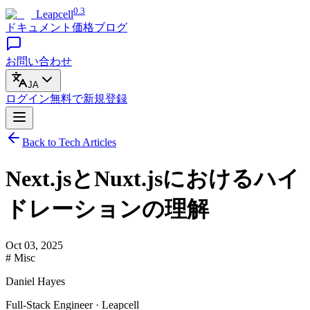
0.3
Leapcell
ドキュメント
価格
ブログ
お問い合わせ
JA
ログイン
無料で
新規登録
Back to Tech Articles
Next.jsとNuxt.jsにおけるハイ
ドレーションの理解
Oct 03, 2025
# Misc
Daniel Hayes
Full-Stack Engineer · Leapcell