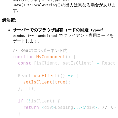
の出力は異なる場合がありま
Date().toLocaleString()
す。
解決策:
サーバーでのブラウザ固有コードの回避
:
typeof
でクライアント専用コードを
window !== 'undefined'
ゲートします。
// Reactコンポーネント内
function
MyComponent
(
)
{
const
[
isClient
,
 setIsClient
]
=
React
.
React
.
useEffect
(
(
)
=>
{
setIsClient
(
true
)
;
}
,
[
]
)
;
if
(
!
isClient
)
{
return
<
div
>
Loading
...
<
/
div
>
;
// 
}