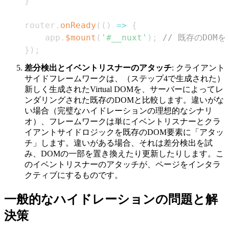
}
router
.
onReady
(
(
)
=>
{
    app
.
$mount
(
'#__nuxt'
)
;
// 既存のDOM
}
)
;
差分検出とイベントリスナーのアタッチ
: クライアント
サイドフレームワークは、（ステップ4で生成された）
新しく生成されたVirtual DOMを、サーバーによってレ
ンダリングされた既存のDOMと比較します。違いがな
い場合（完璧なハイドレーションの理想的なシナリ
オ）、フレームワークは単にイベントリスナーとクラ
イアントサイドロジックを既存のDOM要素に「アタッ
チ」します。違いがある場合、それは差分検出を試
み、DOMの一部を置き換えたり更新したりします。こ
のイベントリスナーのアタッチが、ページをインタラ
クティブにするものです。
一般的なハイドレーションの問題と解
決策