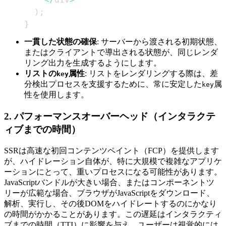
)
;
}
一貫した状態の確保
: サーバーから渡される初期状態、
またはクライアントで導出される状態が、同じレンダ
リング出力を生成するようにします。
リストの
属性
: リストをレンダリングする際は、差
key
分検出プロセスを支援するために、常に安定した
属
key
性を使用します。
2. パフォーマンスオーバーヘッド（インタラクテ
ィブまでの時間）
SSRは高速な初回コンテンツペイント（FCP）を提供します
が、ハイドレーション自体が、特に大規模で複雑なアプリケ
ーションにとって、重いプロセスになる可能性があります。
JavaScriptバンドルが大きい場合、またはコンポーネントツ
リーが広範な場合、ブラウザがJavaScriptをダウンロード、
解析、実行し、その後DOMをハイドレートするのにかなり
の時間がかかることがあります。この遅延はインタラクティ
ブまでの時間（TTI）に影響を与え、ユーザーは視覚的には