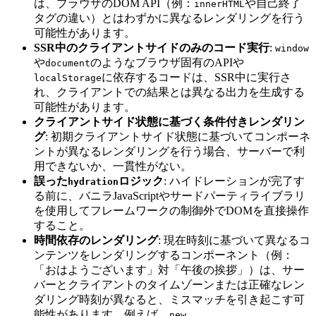
は、ブラウザのDOM API（例：
や自己終了
innerHTML
タグの違い）とはわずかに異なるレンダリングを行う
可能性があります。
SSR中のクライアントサイドのみのコード実行
:
window
や
のようなブラウザ固有のAPIや
document
に依存するコードは、SSR中に実行さ
localStorage
れ、クライアントでの結果とは異なる出力を生成する
可能性があります。
クライアントサイド状態に基づく条件付きレンダリン
グ
: 初期クライアントサイド状態に基づいてコンポーネ
ントが異なるレンダリングを行う場合、サーバーで利
用できないか、一貫性がない。
誤った
ロジック
: ハイドレーションが完了す
hydration
る前に、バニラJavaScriptやサードパーティライブラリ
を使用してフレームワークの制御外でDOMを直接操作
すること。
時間依存のレンダリング
: 現在時刻に基づいて異なるコ
ンテンツをレンダリングするコンポーネント（例：
「おはようございます」対「午後の挨拶」）は、サー
バーとクライアントのタイムゾーンまたは正確なレン
ダリング時刻が異なると、ミスマッチを引き起こす可
能性があります。例えば、
new