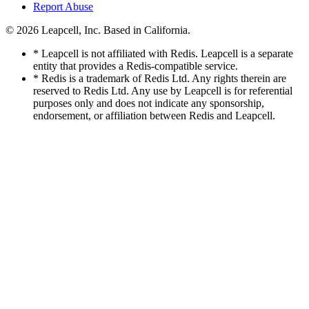
Report Abuse
© 2026
Leapcell, Inc.
Based in California.
* Leapcell is not affiliated with Redis. Leapcell is a separate
entity that provides a Redis-compatible service.
* Redis is a trademark of Redis Ltd. Any rights therein are
reserved to Redis Ltd. Any use by Leapcell is for referential
purposes only and does not indicate any sponsorship,
endorsement, or affiliation between Redis and Leapcell.