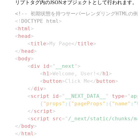
リプトタグ内のJSONオブジェクトとして行われます。
<!-- 初期状態を持つサーバーレンダリングHTMLの例 
<!
DOCTYPE
html
>
<
html
>
<
head
>
<
title
>
My Page
</
title
>
</
head
>
<
body
>
<
div
id
=
"
__next
"
>
<
h1
>
Welcome, User!
</
h1
>
<
button
>
Click Me
</
button
>
</
div
>
<
script
id
=
"
__NEXT_DATA__
"
type
=
"
app
{
"props"
:
{
"pageProps"
:
{
"name"
:
"U
</
script
>
<
script
src
=
"
/_next/static/chunks/ma
</
body
>
</
html
>