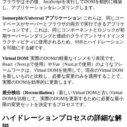
ブラウザはその後、JavaScriptを実行してDOMを動的に構築
し、アプリケーションをレンダリングします。
Isomorphic/Universal アプリケーション
: これらは、同じコー
ドベースがサーバーとブラウザの両方で実行できるアプリケ
ーションです。これは、同じコンポーネントとロジックが初
期サーバーレンダリングと後続のクライアントサイドインタ
ラクティビティに使用されるため、SSRとハイドレーション
を可能にする鍵です。
Virtual DOM
: 実際のDOMの軽量なインメモリ表現です。
React（Next.jsで使用）やVue（Nuxt.jsで使用）のようなフレ
ームワークは、Virtual DOMを使用して、現在のVirtual DOM
を新しいものと比較し、必要な変更のみを適用することで、
実際のDOMを効率的に更新します。
差分検出（Reconciliation）
: 新しいVirtual DOMと古いVirtual
DOMを比較して、実際のDOMを更新するために必要な最小
限の変更セットを決定するプロセスです。
ハイドレーションプロセスの詳細な解
説