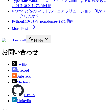
Type-Safe Validation with Zod or envalidによる環境変数に
おける落とし穴の回避
Negroniと他のGoミドルウェアソリューション: 何がユ
ニークなのか？
Pythonにおける`json.dumps()`の理解
More Posts
Leapcell
日本語
お問い合わせ
Twitter
Discord
Substack
Medium
Github
LinkedIn