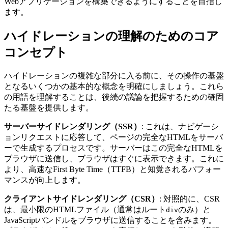
Webアプリケーションを構築できるようにすることを目指し
ます。
ハイドレーションの理解のためのコア
コンセプト
ハイドレーションの複雑な部分に入る前に、その操作の基盤
となるいくつかの基本的な概念を明確にしましょう。これら
の用語を理解することは、後続の議論を把握するための確固
たる基盤を提供します。
サーバーサイドレンダリング（SSR）
: これは、ナビゲーシ
ョンリクエストに応答して、ページの完全なHTMLをサーバ
ーで生成するプロセスです。サーバーはこの完全なHTMLを
ブラウザに送信し、ブラウザはすぐに表示できます。これに
より、高速なFirst Byte Time（TTFB）と知覚されるパフォー
マンスが向上します。
クライアントサイドレンダリング（CSR）
: 対照的に、CSR
は、最小限のHTMLファイル（通常はルート
のみ）と
div
JavaScriptバンドルをブラウザに送信することを含みます。