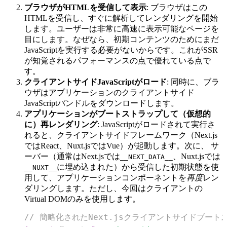
ブラウザがHTMLを受信して表示
: ブラウザはこの
HTMLを受信し、すぐに解析してレンダリングを開始
します。ユーザーは非常に高速に表示可能なページを
目にします。なぜなら、初期コンテンツのためにまだ
JavaScriptを実行する必要がないからです。これがSSR
が知覚されるパフォーマンスの点で優れている点で
す。
クライアントサイドJavaScriptがロード
: 同時に、ブラ
ウザはアプリケーションのクライアントサイド
JavaScriptバンドルをダウンロードします。
アプリケーションがブートストラップして（仮想的
に）再レンダリング
: JavaScriptがロードされて実行さ
れると、クライアントサイドフレームワーク（Next.js
ではReact、Nuxt.jsではVue）が起動します。次に、 サ
ーバー（通常はNext.jsでは
、Nuxt.jsでは
__NEXT_DATA__
に埋め込まれた）から受信した初期状態を使
__NUXT__
用して、アプリケーションコンポーネントを
再度
レン
ダリングします。ただし、今回はクライアントの
Virtual DOMのみを使用します。
// 簡略化されたNext.jsクライアントサイドブート