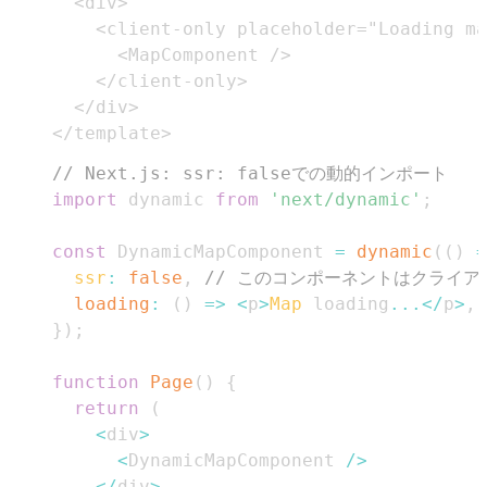
</template>
// Next.js: ssr: falseでの動的インポート
import
dynamic
from
'next/dynamic'
;
const
DynamicMapComponent
=
dynamic
(
(
)
=
ssr
:
false
,
// このコンポーネントはクライ
loading
:
(
)
=>
<
p
>
Map
 loading
...
<
/
p
>
,
}
)
;
function
Page
(
)
{
return
(
<
div
>
<
DynamicMapComponent
/
>
<
/
div
>