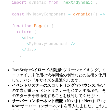
import
dynamic
from
'next/dynamic'
;
const
MyHeavyComponent
=
dynamic
(
(
)
=>
i
function
Page
(
)
{
return
(
<
div
>
<
MyHeavyComponent
/
>
<
/
div
>
)
;
}
JavaScriptペイロードの削減
: ツリーシェイキング、ミ
ニファイ、未使用の依存関係の削除などの技術を使用
して、バンドルサイズを最適化します。
イベントリスナーのスロットリング/デバウンス
: 特定
の要素が重いイベントリスナーを必要とする場合、そ
のアタッチを最適化することを検討してください。
サーバーコンポーネント機能（Next.js）
: Next.js 13+は
Reactサーバーコンポーネントを導入しました。これに