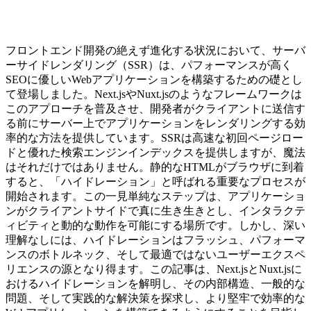
フロントエンド開発の絶えず進化する状況において、サーバ
ーサイドレンダリング（SSR）は、パフォーマンスが高く
SEOに優しいWebアプリケーションを構築するための礎とし
て登場しました。Next.jsやNuxt.jsのようなフレームワークは
このアプローチを普及させ、開発者がクライアントに送信す
る前にサーバー上でアプリケーションをレンダリングする効
率的な方法を提供しています。SSRは高速な初回ページロー
ドと優れた検索エンジンインデックスを提供しますが、魔法
はそれだけではありません。静的なHTMLがブラウザに到着
すると、「ハイドレーション」と呼ばれる重要なプロセスが
開始されます。この一見単純なステップは、アプリケーショ
ンがクライアントサイドで真に生き生きとし、インタラクテ
ィビティと動的な動作を可能にする場所です。しかし、深い
理解なしには、ハイドレーションはフラッシュ、パフォーマ
ンスのボトルネック、そして最適ではないユーザーエクスペ
リエンスの源となり得ます。この記事は、Next.jsとNuxt.jsに
おけるハイドレーションを解明し、その内部構造、一般的な
問題、そして実践的な解決策を探求し、より堅牢で効率的な