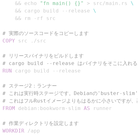
    && echo 
"fn main() {}"
 > src/main.rs 
\
    && cargo build --release 
\
    && rm -rf src
# 実際のソースコードをコピーします
COPY
 src ./src
# リリースバイナリをビルドします
# cargo build --release はバイナリをそこに入れる
RUN
 cargo build --release
# ステージ2：ランナー
# これは実行時ステージです。Debianの'buster-sli
# これはフルRustイメージよりもはるかに小さいですが、
FROM
 debian:bookworm-slim 
AS
 runner
# 作業ディレクトリを設定します
WORKDIR
 /app