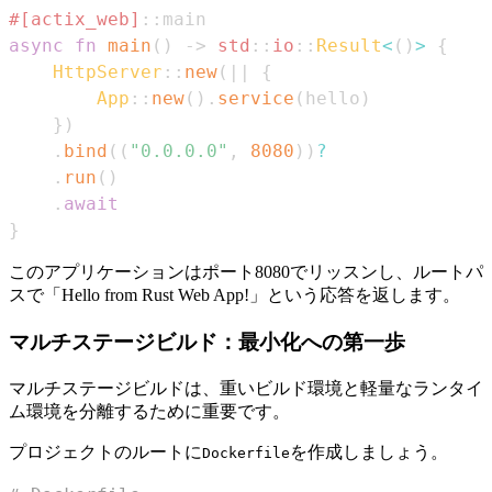
#[actix_web]
::
async
fn
main
(
)
->
std
::
io
::
Result
<
(
)
>
{
HttpServer
::
new
(
|
|
{
App
::
new
(
)
.
service
(
hello
)
}
)
.
bind
(
(
"0.0.0.0"
,
8080
)
)
?
.
run
(
)
.
await
}
このアプリケーションはポート8080でリッスンし、ルートパ
スで「Hello from Rust Web App!」という応答を返します。
マルチステージビルド：最小化への第一歩
マルチステージビルドは、重いビルド環境と軽量なランタイ
ム環境を分離するために重要です。
プロジェクトのルートに
を作成しましょう。
Dockerfile