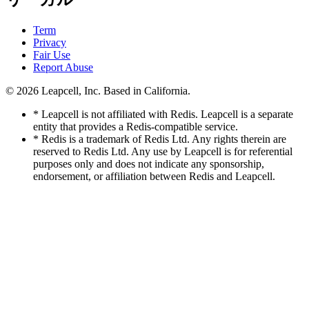
Term
Privacy
Fair Use
Report Abuse
© 2026
Leapcell, Inc.
Based in California.
* Leapcell is not affiliated with Redis. Leapcell is a separate
entity that provides a Redis-compatible service.
* Redis is a trademark of Redis Ltd. Any rights therein are
reserved to Redis Ltd. Any use by Leapcell is for referential
purposes only and does not indicate any sponsorship,
endorsement, or affiliation between Redis and Leapcell.