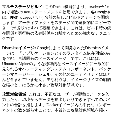
マルチステージビルド:
このDocker機能により、
Dockerfile
内で複数の
ステートメントを使用できます。各
命令
FROM
FROM
は、
という名前の新しいビルドステージを開始
FROM stages
します。アーティファクトをステージ間で選択的にコピーで
き、それ以外はすべて破棄できます。これは、ビルド時の依
存関係と実行時の依存関係を分離するための強力なテクニッ
クです。
Distrolessイメージ:
Googleによって開発されたDistrolessイメ
ージは、「アプリケーションとそのランタイム依存関係のみ
を含む、言語固有のベースイメージ」です。これには、
UbuntuやAlpineのような標準的なベースイメージに一般的に
見られるオペレーティングシステムコンポーネント、パッケ
ージマネージャー、シェル、その他のユーティリティはほと
んど含まれていません。主な利点は、イメージサイズの劇的
な縮小と、はるかに小さい攻撃対象領域です。
攻撃対象領域:
これは、不正なユーザーが環境にデータを入
力したり、環境からデータを抽出したりできるすべてのポイ
ントの合計を指します。Dockerイメージ内の不要なコンポー
ネントの数を減らすことで、本質的に攻撃対象領域を縮小