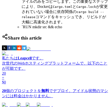
ァイルのみをコピーします。この重要なステップ
により、Dockerは
と
が変更
Cargo.toml
Cargo.lock
されていない場合に依存関係の
cargo build --
コマンドをキャッシュでき、リビルドが
release
大幅に高速化されます。
`RUN mkdir src && echo
Share this article
私たちは
Leapcell
です。
次世代のWebホスティングプラットフォームで、以下のこと
が可能です。
20
=
$0
20
個のプロジェクトを
無料
でデプロイ。アイドル状態のマシ
ンには料金はかかりません。