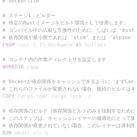
# Dockerfile
# ステージ1：ビルダー
# 特定のRustイメージをビルド環境として使用します。
# コンパイル中の広範な互換性のために、しばしば 'buster
# 依存関係が最小限であれば 'slim' または 'alpine
FROM
 rust:1.75-bookworm 
AS
 builder
# コンテナ内の作業ディレクトリを設定します
WORKDIR
 /app
# Dockerが依存関係をキャッシュできるように、まずCargo
# これらのファイルが変更されない場合、後続のビルドは
COPY
 Cargo.toml Cargo.lock ./ 
# 依存関係のビルド（依存関係ビルドのみを強制するためにm
# このステップは、キャッシュレイヤーの最適化にとって重
# 依存関係が変更されていない場合、このレイヤーは再利用
RUN
 mkdir src 
\