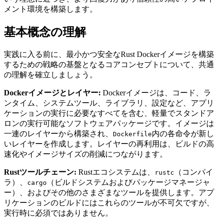
メント環境を構築します。
基本概念の理解
実践に入る前に、最小かつ安全なRust Dockerイメージを構築
するための戦略の基盤となるコアコンセプトについて、共通
の理解を確立しましょう。
Dockerイメージとレイヤー:
Dockerイメージは、コード、ラ
ンタイム、システムツール、ライブラリ、設定など、アプリ
ケーションの実行に必要なすべてを含む、軽量でスタンドア
ロンの実行可能なソフトウェアパッケージです。イメージは
一連のレイヤーから構築され、
内の各命令が新し
Dockerfile
いレイヤーを作成します。レイヤーの再利用は、ビルドの高
速化やイメージサイズの削減につながります。
Rustツールチェーン:
Rustエコシステムは、
（コンパイ
rustc
ラ）、
（ビルドシステムおよびパッケージマネージャ
cargo
ー）、およびその他のさまざまなツールを提供します。アプ
リケーションのビルドにはこれらのツールが不可欠ですが、
実行時に必須ではありません。