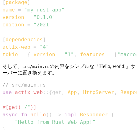
[
package
]
name
=
"my-rust-app"
version
=
"0.1.0"
edition
=
"2021"
[
dependencies
]
actix-web
=
"4"
tokio
=
{
version
=
"1"
,
features
=
[
"macros
そして、
の内容をシンプルな「Hello, world!」サ
src/main.rs
ーバーに置き換えます。
// src/main.rs
use
actix_web
::
{
get
,
App
,
HttpServer
,
Respon
#[get(
"/"
)]
async
fn
hello
(
)
->
impl
Responder
{
"Hello from Rust Web App!"
}