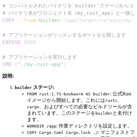
# コンパイルされたバイナリを'builder'ステージからコ
# バイナリ名がプロジェクト名（my_rust_app）と一
COPY
--from
=
builder
 /app/target/release/my-r
# アプリケーションがリッスンするポートを公開します
EXPOSE
 8080
# アプリケーションを実行します
CMD
 [
"./my-rust-app"
]
説明:
ステージ:
builder
: 公式Rust
FROM rust:1.75-bookworm AS builder
イメージから開始します。これには
、
rustc
、およびすべての必要なビルドツールが含
cargo
まれています。このステージを
と名付け
builder
ます。
: 作業ディレクトリを設定します。
WORKDIR /app
: マニフェストフ
COPY Cargo.toml Cargo.lock ./