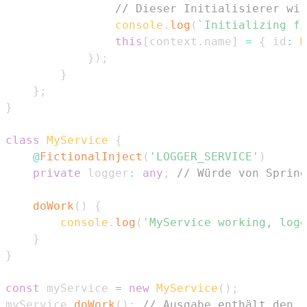
// Dieser Initialisierer wir
console
.
log
(
`
Initializing fi
this
[
context
.
name
]
=
{
 id
:
M
}
)
;
}
}
;
}
class
MyService
{
@
FictionalInject
(
'LOGGER_SERVICE'
)
private
 logger
:
any
;
// Würde von Spring
doWork
(
)
{
console
.
log
(
'MyService working, logg
}
}
const
 myService 
=
new
MyService
(
)
;
myService
.
doWork
(
)
;
// Ausgabe enthält den i