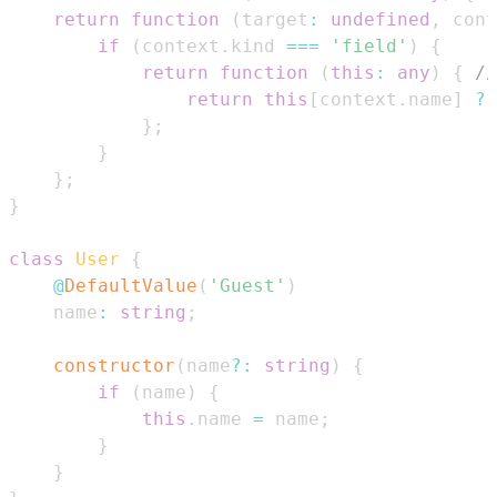
return
function
(
target
:
undefined
,
 cont
if
(
context
.
kind
===
'field'
)
{
return
function
(
this
:
any
)
{
//
return
this
[
context
.
name
]
??
}
;
}
}
;
}
class
User
{
@
DefaultValue
(
'Guest'
)
    name
:
string
;
constructor
(
name
?
:
string
)
{
if
(
name
)
{
this
.
name
=
 name
;
}
}