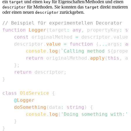
ein
und einen
für Eigenschaften/Methoden und einen
target
key
für Methoden. Sie konnten das
direkt mutieren
descriptor
target
oder einen neuen
zurückgeben.
descriptor
// Beispiel für experimentellen Decorator
function
Logger
(
target
:
any
,
 propertyKey
:
st
const
 originalMethod 
=
 descriptor
.
value
;
    descriptor
.
value
=
function
(
...
args
:
an
console
.
log
(
`
Calling method 
${
proper
return
 originalMethod
.
apply
(
this
,
 ar
}
;
return
 descriptor
;
}
class
OldService
{
@
Logger
doSomething
(
data
:
string
)
{
console
.
log
(
'Doing something with:'
,
}
}