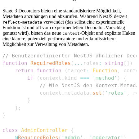
Stage 3 Decorators bieten eine standardisiertere Möglichkeit,
Metadaten anzuhängen und abzurufen. Während NestJS derzeit
verwendet (das selbst eine experimentelle
reflect-metadata
Funktion ist und oft vom experimentellen Decorator-Vorschlag
genutzt wird), bieten das neue
-Objekt und explizite Haken
context
eine klarere, potenziell performantere und zukunftssichere
Möglichkeit zur Verwaltung von Metadaten.
// Benutzerdefinierter NestJS-ähnlicher Deco
function
RequiredRoles
(
...
roles
:
string
[
]
)
{
return
function
(
target
:
Function
,
 conte
if
(
context
.
kind
===
'method'
)
{
// Wie NestJS den Kontext.Metada
            context
.
metadata
.
set
(
'roles'
,
 ro
}
}
;
}
class
AdminController
{
@
RequiredRoles
(
'admin'
,
'moderator'
)