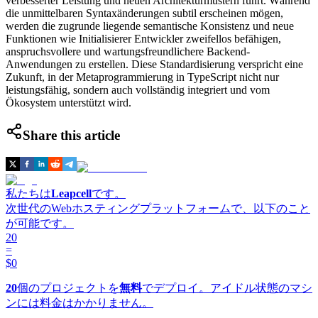
verbesserter Leistung und neuen Architekturmustern führt. Während
die unmittelbaren Syntaxänderungen subtil erscheinen mögen,
werden die zugrunde liegende semantische Konsistenz und neue
Funktionen wie Initialisierer Entwickler zweifellos befähigen,
anspruchsvollere und wartungsfreundlichere Backend-
Anwendungen zu erstellen. Diese Standardisierung verspricht eine
Zukunft, in der Metaprogrammierung in TypeScript nicht nur
leistungsfähig, sondern auch vollständig integriert und vom
Ökosystem unterstützt wird.
Share this article
私たちは
Leapcell
です。
次世代のWebホスティングプラットフォームで、以下のこと
が可能です。
20
=
$0
20
個のプロジェクトを
無料
でデプロイ。アイドル状態のマシ
ンには料金はかかりません。