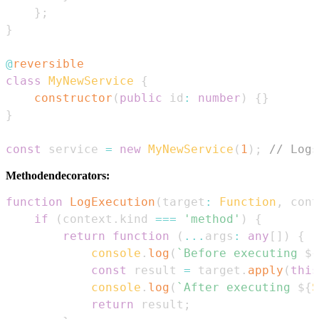
}
;
}
@
reversible
class
MyNewService
{
constructor
(
public
 id
:
number
)
{
}
}
const
 service 
=
new
MyNewService
(
1
)
;
// Logs
Methodendecorators:
function
LogExecution
(
target
:
Function
,
 cont
if
(
context
.
kind
===
'method'
)
{
return
function
(
...
args
:
any
[
]
)
{
console
.
log
(
`
Before executing 
${
const
 result 
=
 target
.
apply
(
this
console
.
log
(
`
After executing 
${
S
return
 result
;