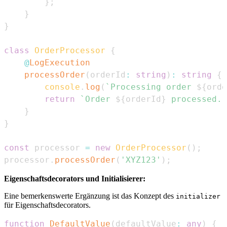
}
;
}
}
class
OrderProcessor
{
@
LogExecution
processOrder
(
orderId
:
string
)
:
string
{
console
.
log
(
`
Processing order 
${
orde
return
`
Order 
${
orderId
}
 processed.
`
}
}
const
 processor 
=
new
OrderProcessor
(
)
;
processor
.
processOrder
(
'XYZ123'
)
;
Eigenschaftsdecorators und Initialisierer:
Eine bemerkenswerte Ergänzung ist das Konzept des
initializer
für Eigenschaftsdecorators.
function
DefaultValue
(
defaultValue
:
any
)
{