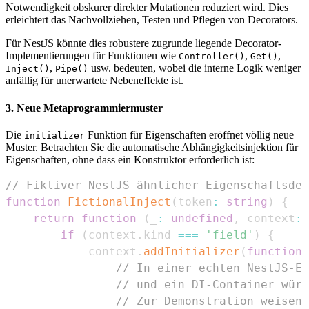
Notwendigkeit obskurer direkter Mutationen reduziert wird. Dies
erleichtert das Nachvollziehen, Testen und Pflegen von Decorators.
Für NestJS könnte dies robustere zugrunde liegende Decorator-
Implementierungen für Funktionen wie
,
,
Controller()
Get()
,
usw. bedeuten, wobei die interne Logik weniger
Inject()
Pipe()
anfällig für unerwartete Nebeneffekte ist.
3. Neue Metaprogrammiermuster
Die
Funktion für Eigenschaften eröffnet völlig neue
initializer
Muster. Betrachten Sie die automatische Abhängigkeitsinjektion für
Eigenschaften, ohne dass ein Konstruktor erforderlich ist:
// Fiktiver NestJS-ähnlicher Eigenschaftsdec
function
FictionalInject
(
token
:
string
)
{
return
function
(
_
:
undefined
,
 context
:
if
(
context
.
kind
===
'field'
)
{
            context
.
addInitializer
(
function
// In einer echten NestJS-Ei
// und ein DI-Container würd
// Zur Demonstration weisen 