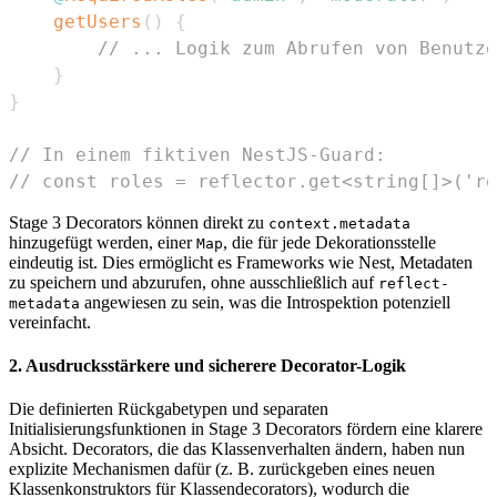
getUsers
(
)
{
// ... Logik zum Abrufen von Benutze
}
}
// In einem fiktiven NestJS-Guard:
// const roles = reflector.get<string[]>('ro
Stage 3 Decorators können direkt zu
context.metadata
hinzugefügt werden, einer
, die für jede Dekorationsstelle
Map
eindeutig ist. Dies ermöglicht es Frameworks wie Nest, Metadaten
zu speichern und abzurufen, ohne ausschließlich auf
reflect-
angewiesen zu sein, was die Introspektion potenziell
metadata
vereinfacht.
2. Ausdrucksstärkere und sicherere Decorator-Logik
Die definierten Rückgabetypen und separaten
Initialisierungsfunktionen in Stage 3 Decorators fördern eine klarere
Absicht. Decorators, die das Klassenverhalten ändern, haben nun
explizite Mechanismen dafür (z. B. zurückgeben eines neuen
Klassenkonstruktors für Klassendecorators), wodurch die