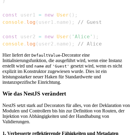
}
const
 user1 
=
new
User
(
)
;
console
.
log
(
user1
.
name
)
;
// Guest
const
 user2 
=
new
User
(
'Alice'
)
;
console
.
log
(
user2
.
name
)
;
// Alice
Hier liefert der
-Decorator eine
DefaultValue
Initialisierungsfunktion, die ausgeführt wird, wenn eine Instanz
erstellt wird und
auf
gesetzt wird, wenn es nicht
name
'Guest'
explizit im Konstruktor zugewiesen wurde. Dies ist ein
leistungsstarker neuer Haken für Standardwerte und
instanzspezifische Einrichtung.
Wie das NestJS verändert
NestJS setzt stark auf Decorators für alles, von der Deklaration von
Modulen und Controllern bis hin zur Definition von Routen, der
Injektion von Abhängigkeiten und der Handhabung von
Validierungen.
1. Verbesserte reflektierende Fähigkeiten und Metadaten