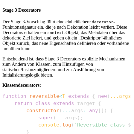
Stage 3 Decorators
Der Stage 3-Vorschlag führt eine einheitlichere
-
decorator
Funktionssignatur ein, die je nach Dekoration leicht variiert. Diese
Decorators erhalten ein
-Objekt, das Metadaten über das
context
dekorierte Ziel liefert, und geben oft ein „Deskriptor“-ähnliches
Objekt zurück, das neue Eigenschaften definieren oder vorhandene
umhüllen kann.
Entscheidend ist, dass Stage 3 Decorators explizite Mechanismen
zum Ändern von Klassen, zum Hinzufügen von
statischen/Instanzmitgliedern und zur Ausführung von
Initialisierungslogik bieten.
Klassendecorators:
function
reversible
<
T
extends
{
new
(
...
args
:
return
class
extends
 target 
{
constructor
(
...
args
:
any
[
]
)
{
super
(
...
args
)
;
console
.
log
(
`
Reversible class 
${
}