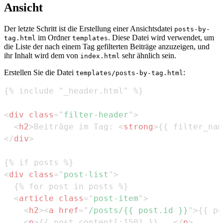
Ansicht
Der letzte Schritt ist die Erstellung einer Ansichtsdatei
posts-by-
im Ordner
. Diese Datei wird verwendet, um
tag.html
templates
die Liste der nach einem Tag gefilterten Beiträge anzuzeigen, und
ihr Inhalt wird dem von
sehr ähnlich sein.
index.html
Erstellen Sie die Datei
:
templates/posts-by-tag.html
<
div
class
=
"
filter-header
"
>
<
h2
>
Beiträge im Tag: 
<
strong
>
{{ filter_nam
</
div
>
<
div
class
=
"
post-list
"
>
<
article
class
=
"
post-item
"
>
<
h2
>
<
a
href
=
"
/posts/{{ post.id }}
"
>
{{ po
<
p
>
{{ post.content[:150] }}...
</
p
>