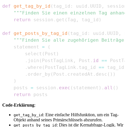
def
get_tag_by_id
(
tag_id
:
 uuid
.
UUID
,
 session
"""Finden Sie einen einzelnen Tag anhand
return
 session
.
get
(
Tag
,
 tag_id
)
def
get_posts_by_tag_id
(
tag_id
:
 uuid
.
UUID
,
 s
"""Finden Sie alle zugehörigen Beiträge 
    statement 
=
(
        select
(
Post
)
.
join
(
PostTagLink
,
 Post
.
id
==
 PostTa
.
where
(
PostTagLink
.
tag_id 
==
 tag_id
)
.
order_by
(
Post
.
createdAt
.
desc
(
)
)
)
    posts 
=
 session
.
exec
(
statement
)
.
all
(
)
return
 posts
Code-Erklärung
:
: Eine einfache Hilfsfunktion, um ein Tag-
get_tag_by_id
Objekt anhand seines Primärschlüssels abzurufen.
: Dies ist die Kernabfrage-Logik. Wir
get_posts_by_tag_id