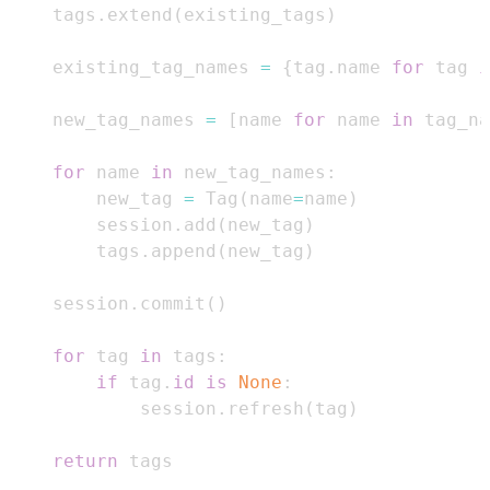
    tags
.
extend
(
existing_tags
)
    existing_tag_names 
=
{
tag
.
name 
for
 tag 
i
    new_tag_names 
=
[
name 
for
 name 
in
 tag_na
for
 name 
in
 new_tag_names
:
        new_tag 
=
 Tag
(
name
=
name
)
        session
.
add
(
new_tag
)
        tags
.
append
(
new_tag
)
    session
.
commit
(
)
for
 tag 
in
 tags
:
if
 tag
.
id
is
None
:
            session
.
refresh
(
tag
)
return