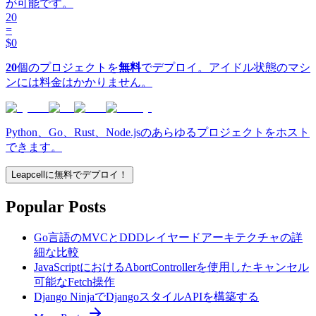
が可能です。
20
=
$0
20
個のプロジェクトを
無料
でデプロイ。アイドル状態のマシ
ンには料金はかかりません。
Python、Go、Rust、Node.jsのあらゆるプロジェクトをホスト
できます。
Leapcellに無料でデプロイ！
Popular Posts
Go言語のMVCとDDDレイヤードアーキテクチャの詳
細な比較
JavaScriptにおけるAbortControllerを使用したキャンセル
可能なFetch操作
Django NinjaでDjangoスタイルAPIを構築する