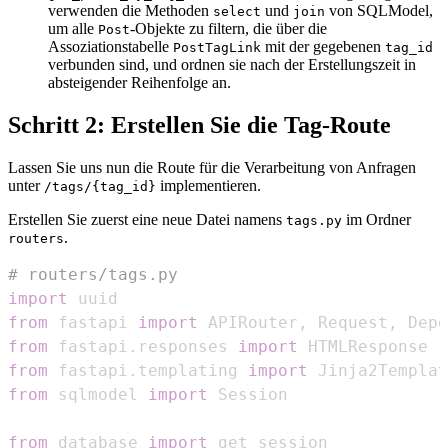
verwenden die Methoden
und
von SQLModel,
select
join
um alle
-Objekte zu filtern, die über die
Post
Assoziationstabelle
mit der gegebenen
PostTagLink
tag_id
verbunden sind, und ordnen sie nach der Erstellungszeit in
absteigender Reihenfolge an.
Schritt 2: Erstellen Sie die Tag-Route
Lassen Sie uns nun die Route für die Verarbeitung von Anfragen
unter
implementieren.
/tags/{tag_id}
Erstellen Sie zuerst eine neue Datei namens
im Ordner
tags.py
.
routers
# routers/tags.py
import
from
 fastapi 
import
 APIRouter
,
 Request
,
from
 fastapi
.
responses 
import
from
 fastapi
.
templating 
import
from
 sqlmodel 
import
from
 database 
import