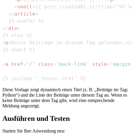
<
small
>
{{ post.createdAt.strftime('%Y-%m
</
article
>
</
div
>
<
p
>
Keine Beiträge in diesem Tag gefunden.
</
p
<
a
href
=
"
/
"
class
=
"
back-link
"
style
=
"
margin-
{% include "_footer.html" %}
Diese Vorlage zeigt dynamisch einen Titel (z. B. „Beiträge im Tag:
Python“) und die Liste der Beiträge unter diesem Tag an. Wenn es
keine Beiträge unter dem Tag gibt, wird eine entsprechende
Meldung angezeigt.
Ausführen und Testen
Starten Sie Ihre Anwendung neu: