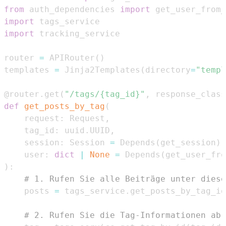
from
 auth_dependencies 
import
import
import
router 
=
 APIRouter
(
)
templates 
=
 Jinja2Templates
(
directory
=
"templ
@router
.
get
(
"/tags/{tag_id}"
,
 response_class
def
get_posts_by_tag
(
    request
:
 Request
,
    tag_id
:
 uuid
.
UUID
,
    session
:
 Session 
=
 Depends
(
get_session
)
,
    user
:
dict
|
None
=
 Depends
(
get_user_fro
)
:
# 1. Rufen Sie alle Beiträge unter diese
    posts 
=
 tags_service
.
get_posts_by_tag_id
# 2. Rufen Sie die Tag-Informationen ab,