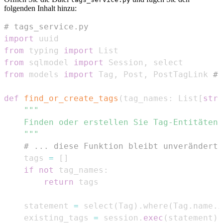
folgenden Inhalt hinzu:
# tags_service.py
import
from
 typing 
import
from
 sqlmodel 
import
 Session
,
from
 models 
import
 Tag
,
 Post
,
 PostTagLink 
# 
def
find_or_create_tags
(
tag_names
:
 List
[
str
]
    """
# ... diese Funktion bleibt unverändert 
    tags 
=
[
]
if
not
 tag_names
:
return
    statement 
=
 select
(
Tag
)
.
where
(
Tag
.
name
.
i
    existing_tags 
=
 session
.
exec
(
statement
)
.