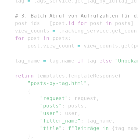
    tag 
=
 tags_service
.
get_tag_by_id
(
tag_id
,
# 3. Batch-Abruf von Aufrufzahlen für di
    post_ids 
=
[
post
.
id
for
 post 
in
 posts
]
    view_counts 
=
 tracking_service
.
get_count
for
 post 
in
 posts
:
        post
.
view_count 
=
 view_counts
.
get
(
po
    tag_name 
=
 tag
.
name 
if
 tag 
else
"Unbekan
return
 templates
.
TemplateResponse
(
"posts-by-tag.html"
,
{
"request"
:
 request
,
"posts"
:
 posts
,
"user"
:
 user
,
"filter_name"
:
 tag_name
,
"title"
:
f"Beiträge in 
{
tag_name
}
,