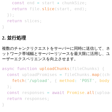
const
 end 
=
 start 
+
 chunkSize
;
return
 file
.
slice
(
start
,
 end
)
;
}
)
;
return
 slices
;
}
2.
並行処理
複数のチャンクリクエストをサーバーに同時に送信して、ネ
ットワーク帯域幅とサーバーリソースを最大限に活用し、ユ
ーザーエクスペリエンスを向上させます。
async
function
uploadChunks
(
fileChunks
)
{
const
 uploadPromises 
=
 fileChunks
.
map
(
(
chu
fetch
(
'/upload'
,
{
method
:
'POST'
,
body
:
)
;
const
 responses 
=
await
Promise
.
all
(
upload
return
 responses
;
}