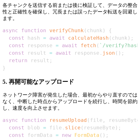
各チャンクを送信する前または後に検証して、データの整合
性と正確性を確保し、冗長または誤ったデータ転送を回避し
ます。
async
function
verifyChunk
(
chunk
)
{
const
 hash 
=
await
calculateHash
(
chunk
)
;
const
 response 
=
await
fetch
(
`
/verify?hash
const
 result 
=
await
 response
.
json
(
)
;
return
 result
;
}
5.
再開可能なアップロード
ネットワーク障害が発生した場合、最初からやり直すのでは
なく、中断した時点からアップロードを続行し、時間を節約
し、速度を向上させます。
async
function
resumeUpload
(
file
,
 resumeByte
const
 blob 
=
 file
.
slice
(
resumeByte
)
;
const
 formData 
=
new
FormData
(
)
;