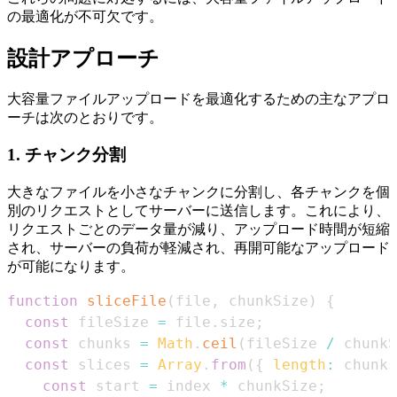
の最適化が不可欠です。
設計アプローチ
大容量ファイルアップロードを最適化するための主なアプロ
ーチは次のとおりです。
1.
チャンク分割
大きなファイルを小さなチャンクに分割し、各チャンクを個
別のリクエストとしてサーバーに送信します。これにより、
リクエストごとのデータ量が減り、アップロード時間が短縮
され、サーバーの負荷が軽減され、再開可能なアップロード
が可能になります。
function
sliceFile
(
file
,
 chunkSize
)
{
const
 fileSize 
=
 file
.
size
;
const
 chunks 
=
Math
.
ceil
(
fileSize 
/
 chunkS
const
 slices 
=
Array
.
from
(
{
length
:
 chunks
const
 start 
=
 index 
*
 chunkSize
;