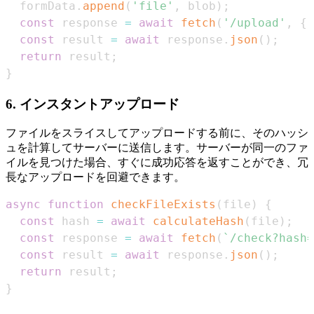
  formData
.
append
(
'file'
,
 blob
)
;
const
 response 
=
await
fetch
(
'/upload'
,
{
const
 result 
=
await
 response
.
json
(
)
;
return
 result
;
}
6.
インスタントアップロード
ファイルをスライスしてアップロードする前に、そのハッシ
ュを計算してサーバーに送信します。サーバーが同一のファ
イルを見つけた場合、すぐに成功応答を返すことができ、冗
長なアップロードを回避できます。
async
function
checkFileExists
(
file
)
{
const
 hash 
=
await
calculateHash
(
file
)
;
const
 response 
=
await
fetch
(
`
/check?hash=
const
 result 
=
await
 response
.
json
(
)
;
return
 result
;
}