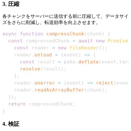
3.
圧縮
各チャンクをサーバーに送信する前に圧縮して、データサイ
ズをさらに削減し、転送効率を向上させます。
async
function
compressChunk
(
chunk
)
{
const
 compressedChunk 
=
await
new
Promise
(
const
 reader 
=
new
FileReader
(
)
;
    reader
.
onload
=
(
event
)
=>
{
const
 result 
=
 pako
.
deflate
(
event
.
targ
resolve
(
result
)
;
}
;
    reader
.
onerror
=
(
event
)
=>
reject
(
event
    reader
.
readAsArrayBuffer
(
chunk
)
;
}
)
;
return
 compressedChunk
;
}
4.
検証