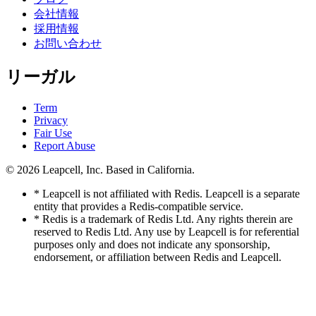
会社情報
採用情報
お問い合わせ
リーガル
Term
Privacy
Fair Use
Report Abuse
© 2026
Leapcell, Inc.
Based in California.
* Leapcell is not affiliated with Redis. Leapcell is a separate
entity that provides a Redis-compatible service.
* Redis is a trademark of Redis Ltd. Any rights therein are
reserved to Redis Ltd. Any use by Leapcell is for referential
purposes only and does not indicate any sponsorship,
endorsement, or affiliation between Redis and Leapcell.